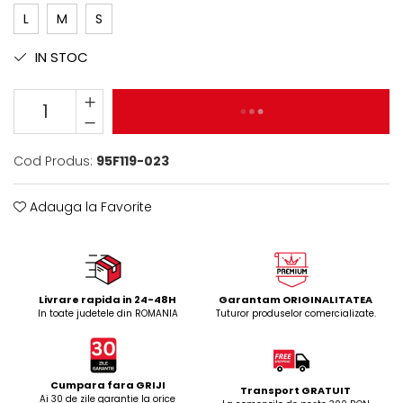
L
M
S
IN STOC
ADAUGA IN COS
Cod Produs:
95F119-023
Adauga la Favorite
Livrare rapida in 24-48H
Garantam ORIGINALITATEA
In toate judetele din ROMANIA
Tuturor produselor comercializate.
Cumpara fara GRIJI
Transport GRATUIT
Ai 30 de zile garantie la orice