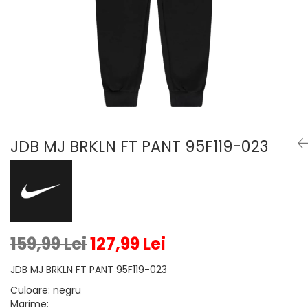
Veste
Pantaloni
Treninguri
Pantaloni scurți
Tricouri
Rochii/Fuste
Veste
Treninguri
Tricouri
Veste
JDB MJ BRKLN FT PANT 95F119-023
159,99 Lei
127,99 Lei
JDB MJ BRKLN FT PANT 95F119-023
Culoare
:
negru
Marime
: