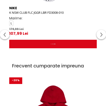
NIKE
NIK
K NSW CLUB FLC JGGR LBR FD3008-010
K NS
Marime:
Mar
L
L
179,99 Lei
269,
107,99 Lei
215
ADAUGA IN COS
Frecvent cumparate impreuna
-20%
-2