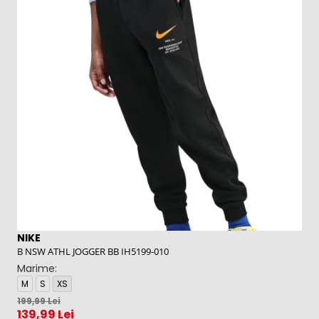
NIKE
N
B NSW ATHL JOGGER BB IH5199-010
K 
Marime:
M
M
S
XS
L
199,99 Lei
26
139,99 Lei
2