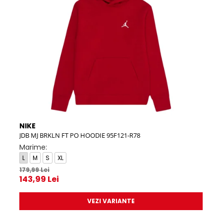
NIKE
NIK
JDB MJ BRKLN FT PO HOODIE 95F121-R78
M NK
Marime:
Mar
L
M
S
XL
2XL
179,99 Lei
439,
143,99 Lei
351
VEZI VARIANTE