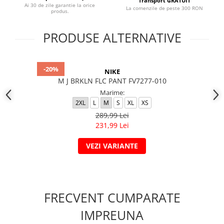
Transport GRATUIT
Ai 30 de zile garantie la orice
La comenzile de peste 300 RON
produs.
PRODUSE ALTERNATIVE
-20%
NIKE
M J BRKLN FLC PANT FV7277-010
Marime:
2XL
L
M
S
XL
XS
289,99 Lei
231,99 Lei
VEZI VARIANTE
FRECVENT CUMPARATE
IMPREUNA