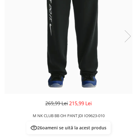
Veste
Pantaloni
Treninguri
Pantaloni scurți
Tricouri
Rochii/Fuste
Veste
Treninguri
Tricouri
Veste
269,99 Lei
215,99 Lei
M NK CLUB BB OH PANT JDI IO9623-010
29
oameni se uită la acest produs