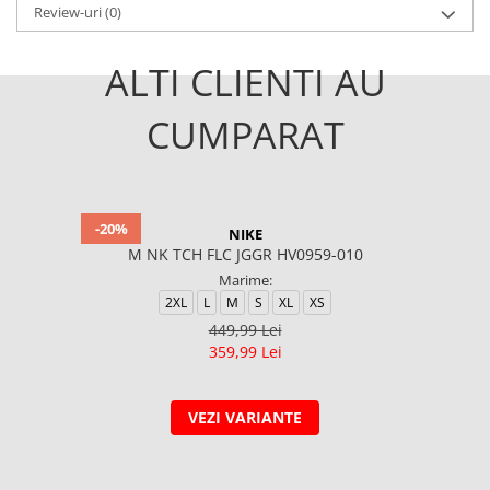
Review-uri
(0)
ALTI CLIENTI AU
CUMPARAT
-20%
NIKE
M NK TCH FLC JGGR HV0959-010
Marime:
2XL
L
M
S
XL
XS
449,99 Lei
359,99 Lei
VEZI VARIANTE