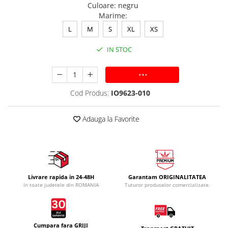
Culoare
:
negru
Marime
:
L
M
S
XL
XS
IN STOC
ADAUGA IN COS
Cod Produs:
IO9623-010
Adauga la Favorite
Livrare rapida in 24-48H
Garantam ORIGINALITATEA
In toate judetele din ROMANIA
Tuturor produselor comercializate.
Cumpara fara GRIJI