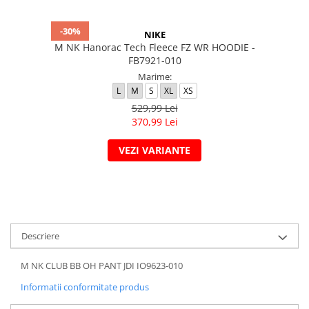
-30%
NIKE
M NK Hanorac Tech Fleece FZ WR HOODIE -
FB7921-010
Marime:
L
M
S
XL
XS
529,99 Lei
370,99 Lei
VEZI VARIANTE
Descriere
M NK CLUB BB OH PANT JDI IO9623-010
Informatii conformitate produs