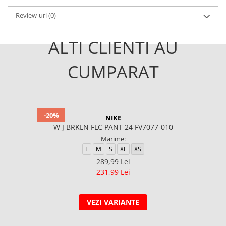
Review-uri
(0)
ALTI CLIENTI AU
CUMPARAT
-20%
NIKE
W J BRKLN FLC PANT 24 FV7077-010
Marime:
L
M
S
XL
XS
289,99 Lei
231,99 Lei
VEZI VARIANTE