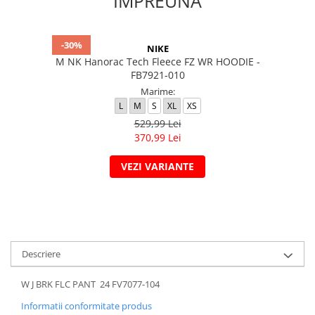
IMPREUNA
-30%
NIKE
M NK Hanorac Tech Fleece FZ WR HOODIE -
FB7921-010
Marime:
L
M
S
XL
XS
529,99 Lei
370,99 Lei
VEZI VARIANTE
Descriere
W J BRK FLC PANT 24 FV7077-104
Informatii conformitate produs