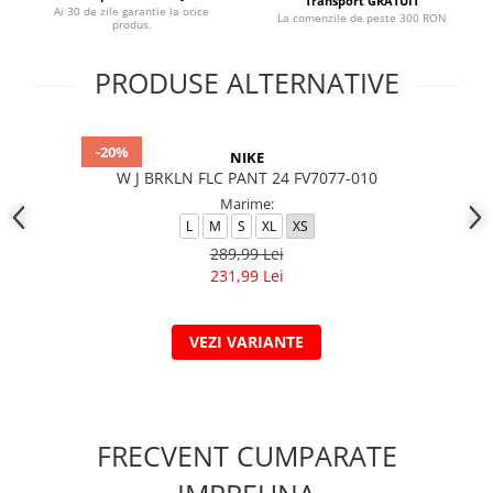
Transport GRATUIT
Ai 30 de zile garantie la orice
La comenzile de peste 300 RON
produs.
PRODUSE ALTERNATIVE
-20%
NIKE
W J BRKLN FLC PANT 24 FV7077-010
Marime:
L
M
S
XL
XS
289,99 Lei
231,99 Lei
VEZI VARIANTE
FRECVENT CUMPARATE