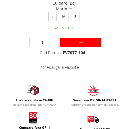
Culoare
:
Bej
Marime
:
L
M
S
IN STOC
ADAUGA IN COS
Cod Produs:
FV7077-104
Adauga la Favorite
Livrare rapida in 24-48H
Garantam ORIGINALITATEA
In toate judetele din ROMANIA
Tuturor produselor comercializate.
Cumpara fara GRIJI