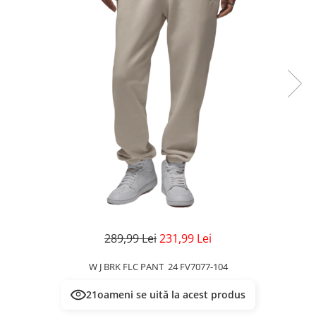
Veste
Pantaloni
Treninguri
Pantaloni scurți
Tricouri
Rochii/Fuste
Veste
Treninguri
Tricouri
Veste
289,99 Lei
231,99 Lei
W J BRK FLC PANT 24 FV7077-104
21
oameni se uită la acest produs