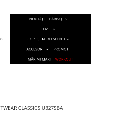
NOUTĂŢI
BĂRBAŢI
FEMEI
COPII ȘI ADOLESCENTI
00
ACCESORII
PROMOȚII
MĂRIMI MARI
WORKOUT
OTWEAR CLASSICS U327SBA