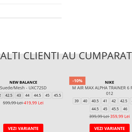
ALTI CLIENTI AU CUMPARAT
-10%
NEW BALANCE
NIKE
Suede/Mesh - UXC72SD
M AIR MAX ALPHA TRAINER 6 
012
2
42.5
43
44
44.5
45
45.5
39
40
40.5
41
42
42.5
599,99 Lei
419,99 Lei
44.5
45
45.5
46
399,99 Lei
359,99 Lei
VEZI VARIANTE
VEZI VARIANTE