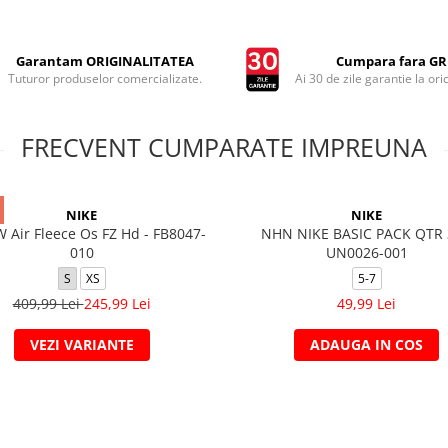
Garantam ORIGINALITATEA
Cumpara fara GRI
Tuturor produselor comercializate.
Ai 30 de zile garantie la ori
FRECVENT CUMPARATE IMPREUNA
NIKE
NIKE
 Air Fleece Os FZ Hd - FB8047-
NHN NIKE BASIC PACK QTR
010
UN0026-001
S
XS
5-7
409,99 Lei
245,99 Lei
49,99 Lei
VEZI VARIANTE
ADAUGA IN COS