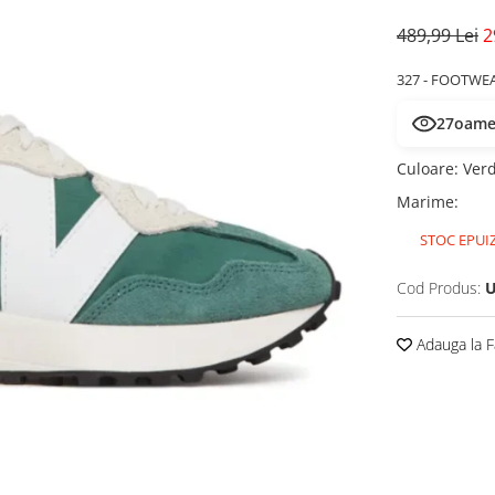
489,99 Lei
2
327 - FOOTWE
27
oamen
Culoare
:
Ver
Marime
:
STOC EPUI
Cod Produs:
U
Adauga la F