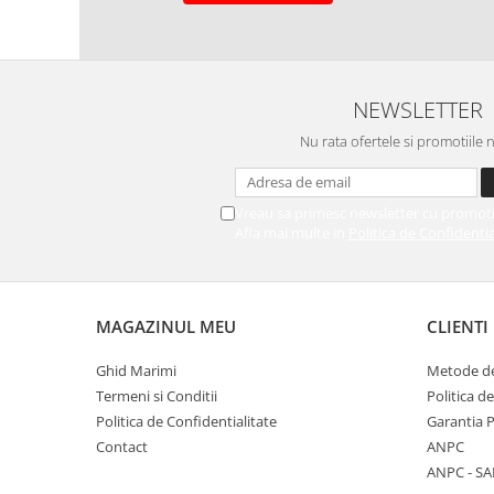
NEWSLETTER
Nu rata ofertele si promotiile 
Vreau sa primesc newsletter cu promoti
Afla mai multe in
Politica de Confidentia
MAGAZINUL MEU
CLIENTI
Ghid Marimi
Metode de
Termeni si Conditii
Politica d
Politica de Confidentialitate
Garantia 
Contact
ANPC
ANPC - SA