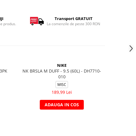
JI
Transport GRATUIT
ce produs.
La comenzile de peste 300 RON
NIKE
 3PK
NK BRSLA M DUFF - 9.5 (60L) - DH7710-
Y NK BO
010
MISC
189,99 Lei
ADAUGA IN COS
A