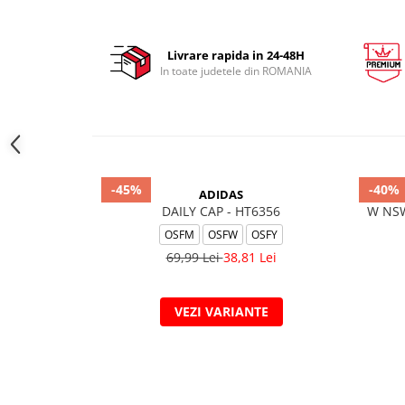
Livrare rapida in 24-48H
In toate judetele din ROMANIA
-45%
-40%
ADIDAS
DAILY CAP - HT6356
W NSW
OSFM
OSFW
OSFY
69,99 Lei
38,81 Lei
VEZI VARIANTE