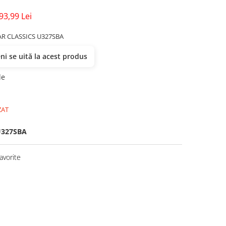
93,99 Lei
AR CLASSICS U327SBA
i se uită la acest produs
de
ZAT
327SBA
avorite