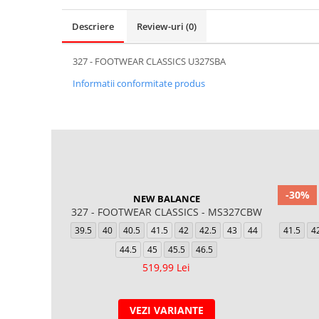
Descriere
Review-uri
(0)
327 - FOOTWEAR CLASSICS U327SBA
Informatii conformitate produs
-30%
NEW BALANCE
327 - FOOTWEAR CLASSICS - MS327CBW
39.5
40
40.5
41.5
42
42.5
43
44
41.5
4
44.5
45
45.5
46.5
519,99 Lei
VEZI VARIANTE