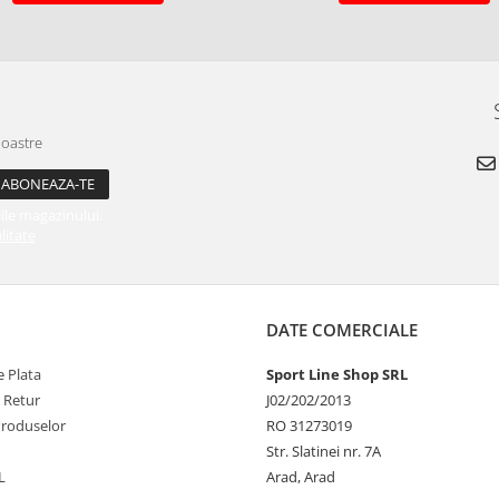
noastre
ile magazinului.
litate
DATE COMERCIALE
 Plata
Sport Line Shop SRL
e Retur
J02/202/2013
Produselor
RO 31273019
Str. Slatinei nr. 7A
L
Arad, Arad