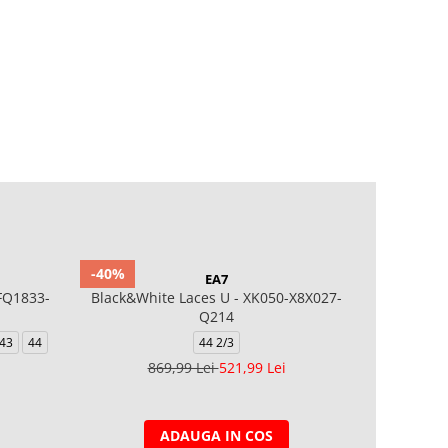
-40%
EA7
FQ1833-
Black&White Laces U - XK050-X8X027-
Softrid
Q214
43
44
44 2/3
40
40.5
869,99 Lei
521,99 Lei
ADAUGA IN COS