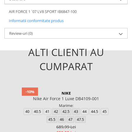
AIR FORCE 1 `07 LV8 SPORT IB6847-100
Informatii conformitate produs
Review-uri
(0)
ALTI CLIENTI AU
CUMPARAT
-10%
NIKE
Nike Air Force 1 Luxe DB4109-001
Marime:
40
40.5
41
42
42.5
43
44
44.5
45
45.5
46
47
47.5
689,99 Lei