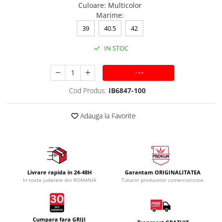
Culoare
:
Multicolor
Marime
:
39
40.5
42
IN STOC
ADAUGA IN COS
Cod Produs:
IB6847-100
Adauga la Favorite
Livrare rapida in 24-48H
Garantam ORIGINALITATEA
In toate judetele din ROMANIA
Tuturor produselor comercializate.
Cumpara fara GRIJI