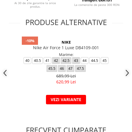
Transport GRATUIT
Ai 30 de zile garantie la orice
La comenzile de peste 300 RON
produs.
PRODUSE ALTERNATIVE
-10%
NIKE
Nike Air Force 1 Luxe DB4109-001
Marime:
40
40.5
41
42
42.5
43
44
44.5
45
45.5
46
47
47.5
689,99 Lei
620,99 Lei
VEZI VARIANTE
FRECVENT CUMPARATE