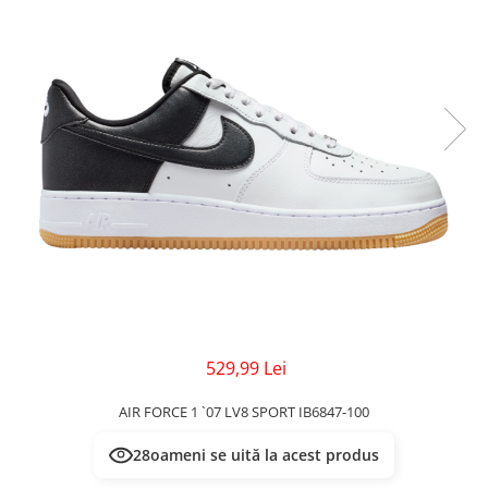
Veste
Pantaloni
Treninguri
Pantaloni scurți
Tricouri
Rochii/Fuste
Veste
Treninguri
Tricouri
Veste
529,99 Lei
AIR FORCE 1 `07 LV8 SPORT IB6847-100
28
oameni se uită la acest produs