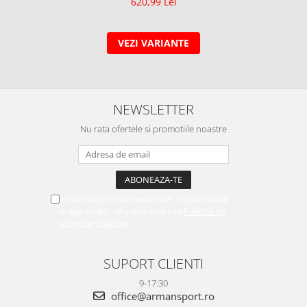
620,99 Lei
VEZI VARIANTE
NEWSLETTER
Nu rata ofertele si promotiile noastre
Vreau sa primesc newsletter cu promotiile
magazinului. Afla mai multe in
Politica de
Confidentialitate
SUPORT CLIENTI
9-17:30
office@armansport.ro