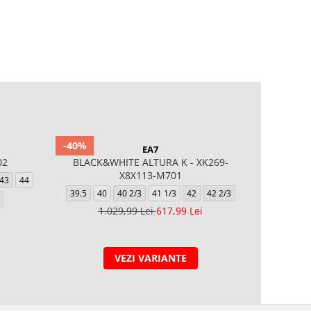
-40%
-15%
EA7
02
BLACK&WHITE ALTURA K - XK269-
NIKE R
X8X113-M701
43
44
39.5
40
40 2/3
41 1/3
42
42 2/3
6
1.029,99 Lei
617,99 Lei
VEZI VARIANTE