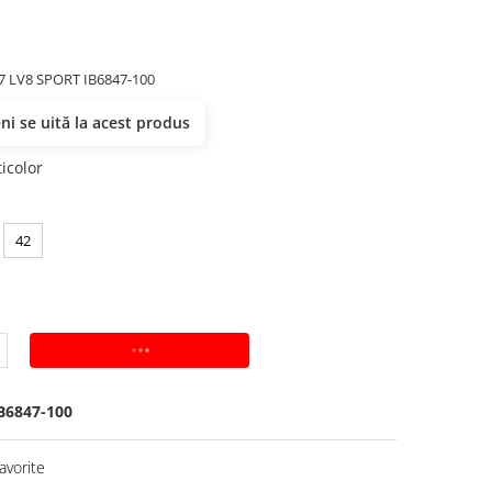
07 LV8 SPORT IB6847-100
i se uită la acest produs
icolor
42
ADAUGA IN COS
B6847-100
avorite