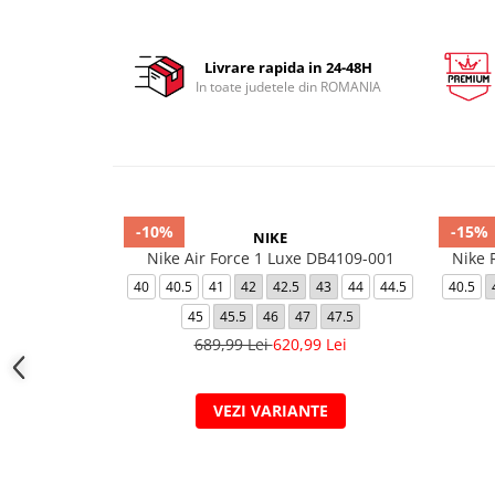
Livrare rapida in 24-48H
In toate judetele din ROMANIA
-10%
-15%
NIKE
Nike Air Force 1 Luxe DB4109-001
Nike 
40
40.5
41
42
42.5
43
44
44.5
40.5
45
45.5
46
47
47.5
689,99 Lei
620,99 Lei
VEZI VARIANTE