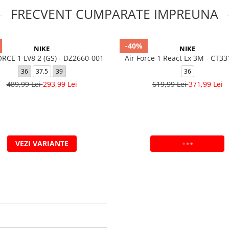
FRECVENT CUMPARATE IMPREUNA
-40%
NIKE
NIKE
ORCE 1 LV8 2 (GS) - DZ2660-001
Air Force 1 React Lx 3M - CT3
36
37.5
39
36
489,99 Lei
293,99 Lei
619,99 Lei
371,99 Lei
VEZI VARIANTE
ADAUGA IN COS