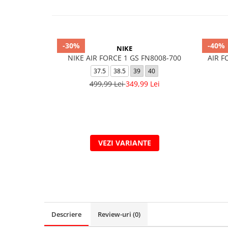
-30%
-40%
NIKE
NIKE AIR FORCE 1 GS FN8008-700
AIR F
37.5
38.5
39
40
499,99 Lei
349,99 Lei
VEZI VARIANTE
Descriere
Review-uri
(0)