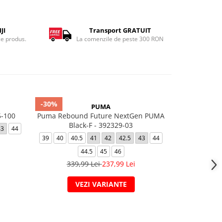
JI
Transport GRATUIT
ce produs.
La comenzile de peste 300 RON
-30%
-7%
PUMA
5-100
Puma Rebound Future NextGen PUMA
AIR FORC
Black-F - 392329-03
43
44
39
40
40.
39
40
40.5
41
42
42.5
43
44
44.5
45
44.5
45
46
559,
339,99 Lei
237,99 Lei
VEZI VARIANTE
V