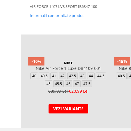
AIR FORCE 1 `07 LV8 SPORT IB6847-100
Informatii conformitate produs
-10%
-15%
NIKE
Nike Air Force 1 Luxe DB4109-001
Nike R
40
40.5
41
42
42.5
43
44
44.5
40.5
45
45.5
46
47
47.5
689,99 Lei
620,99 Lei
VEZI VARIANTE