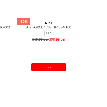
-30%
-30%
NIKE
316-003
AIR FORCE 1 `07 HF4084-100
W Air Force
38.5
36
569,99 Lei
398,99 Lei
529,
ADAUGA IN COS
V