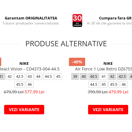
Garantam ORIGINALITATEA
Cumpara fara GRI
Tuturor produselor comercializate.
Ai 30 de zile garantie la ori
PRODUSE ALTERNATIVE
-40%
NIKE
NIKE
React Vision - CD4373-004-44.5
Air Force 1 Low Retro DZ675
41
42
42.5
43
44
44.5
45
39
40
40.5
41
42
42.5
45.5
46
44.5
45
45.5
46
679,99 Lei
577,99 Lei
799,99 Lei
479,99 Lei
VEZI VARIANTE
VEZI VARIANTE