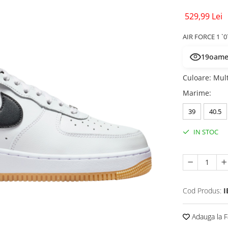
529,99 Lei
AIR FORCE 1 `
19
oamen
Culoare
:
Mult
Marime
:
39
40.5
IN STOC
Cod Produs:
I
Adauga la F