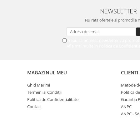
NEWSLETTER
Nu rata ofertele si promotiile 
Vreau sa primesc newsletter cu promoti
Afla mai multe in
Politica de Confidentia
MAGAZINUL MEU
CLIENTI
Ghid Marimi
Metode de
Termeni si Conditii
Politica d
Politica de Confidentialitate
Garantia 
Contact
ANPC
ANPC - SA