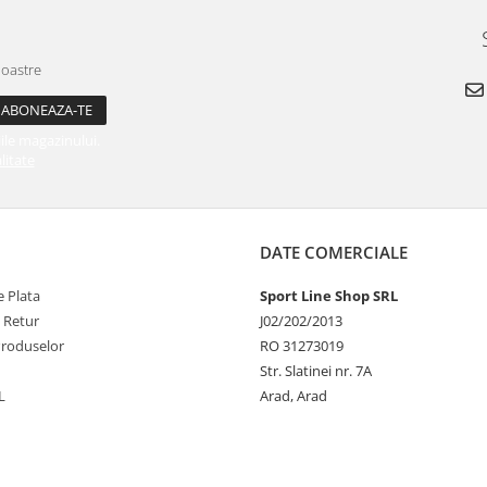
noastre
ile magazinului.
litate
DATE COMERCIALE
 Plata
Sport Line Shop SRL
e Retur
J02/202/2013
Produselor
RO 31273019
Str. Slatinei nr. 7A
L
Arad, Arad