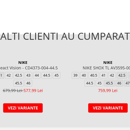
ALTI CLIENTI AU CUMPARAT
NIKE
NIKE
eact Vision - CD4373-004-44.5
NIKE SHOX TL AV3595-0
41
42
42.5
43
44
44.5
45
39
40
40.5
41
42
42.5
45.5
46
44.5
45
45.5
46
47
679,99 Lei
577,99 Lei
759,99 Lei
VEZI VARIANTE
VEZI VARIANTE