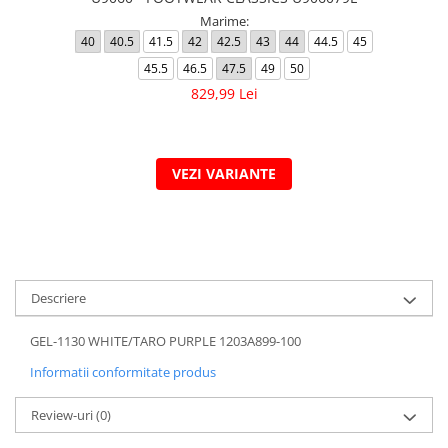
Marime:
40
40.5
41.5
42
42.5
43
44
44.5
45
45.5
46.5
47.5
49
50
829,99 Lei
VEZI VARIANTE
Descriere
GEL-1130 WHITE/TARO PURPLE 1203A899-100
Informatii conformitate produs
Review-uri
(0)