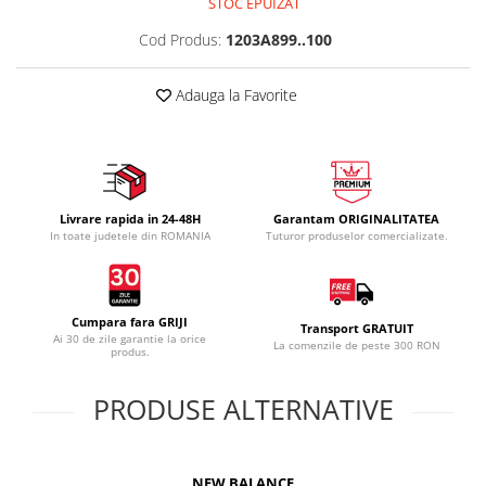
STOC EPUIZAT
Cod Produs:
1203A899..100
Adauga la Favorite
Livrare rapida in 24-48H
Garantam ORIGINALITATEA
In toate judetele din ROMANIA
Tuturor produselor comercializate.
Cumpara fara GRIJI
Transport GRATUIT
Ai 30 de zile garantie la orice
La comenzile de peste 300 RON
produs.
PRODUSE ALTERNATIVE
NEW BALANCE