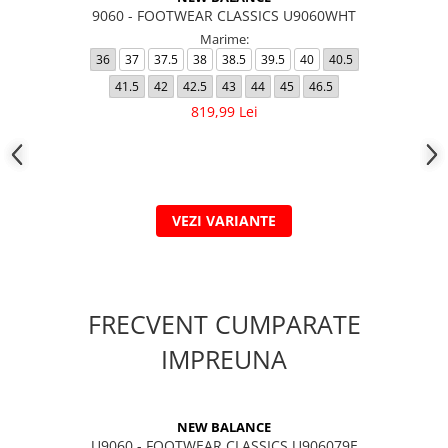
9060 - FOOTWEAR CLASSICS U9060WHT
Marime:
36
37
37.5
38
38.5
39.5
40
40.5
41.5
42
42.5
43
44
45
46.5
819,99 Lei
VEZI VARIANTE
FRECVENT CUMPARATE
IMPREUNA
NEW BALANCE
U9060 - FOOTWEAR CLASSICS U906079E