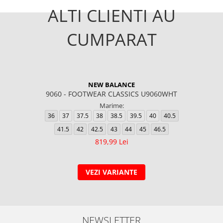
ALTI CLIENTI AU
CUMPARAT
NEW BALANCE
9060 - FOOTWEAR CLASSICS U9060WHT
Marime:
36
37
37.5
38
38.5
39.5
40
40.5
41.5
42
42.5
43
44
45
46.5
819,99 Lei
VEZI VARIANTE
NEWSLETTER