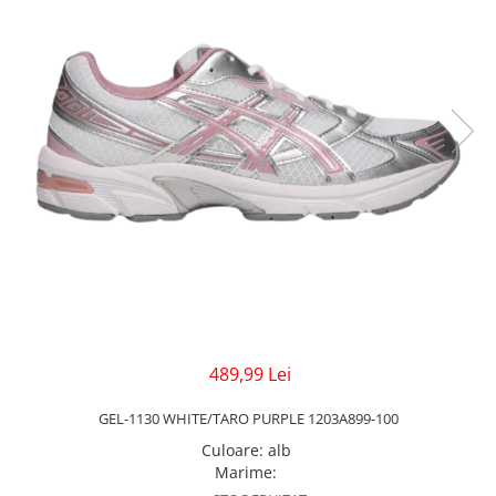
Veste
Pantaloni
Treninguri
Pantaloni scurți
Tricouri
Rochii/Fuste
Veste
Treninguri
Tricouri
Veste
489,99 Lei
GEL-1130 WHITE/TARO PURPLE 1203A899-100
Culoare
:
alb
Marime
: