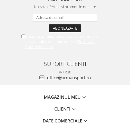
Nu rata ofertele si promotiile noastre
Vreau sa primesc newsletter cu promotiile
magazinului. Afla mai multe in
Politica de
Confidentialitate
SUPORT CLIENTI
9-17:30
office@armansport.ro
MAGAZINUL MEU
CLIENTI
DATE COMERCIALE