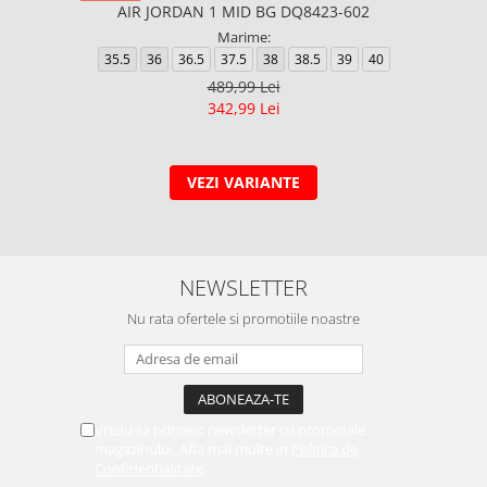
AIR JORDAN 1 MID BG DQ8423-602
Marime:
35.5
36
36.5
37.5
38
38.5
39
40
489,99 Lei
342,99 Lei
VEZI VARIANTE
NEWSLETTER
Nu rata ofertele si promotiile noastre
Vreau sa primesc newsletter cu promotiile
magazinului. Afla mai multe in
Politica de
Confidentialitate