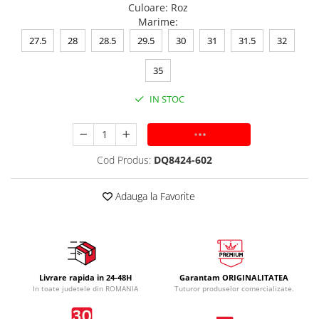
Culoare
:
Roz
Marime
:
27.5
28
28.5
29.5
30
31
31.5
32
35
IN STOC
ADAUGA IN COS
Cod Produs:
DQ8424-602
Adauga la Favorite
Livrare rapida in 24-48H
Garantam ORIGINALITATEA
In toate judetele din ROMANIA
Tuturor produselor comercializate.