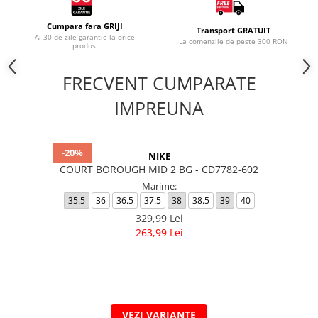
Cumpara fara GRIJI
Transport GRATUIT
Ai 30 de zile garantie la orice
La comenzile de peste 300 RON
produs.
FRECVENT CUMPARATE
IMPREUNA
-20%
NIKE
COURT BOROUGH MID 2 BG - CD7782-602
Marime:
35.5
36
36.5
37.5
38
38.5
39
40
329,99 Lei
263,99 Lei
VEZI VARIANTE