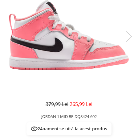
Veste
Pantaloni
Treninguri
Pantaloni scurți
Tricouri
Rochii/Fuste
Veste
Treninguri
Tricouri
Veste
379,99 Lei
265,99 Lei
JORDAN 1 MID BP DQ8424-602
24
oameni se uită la acest produs