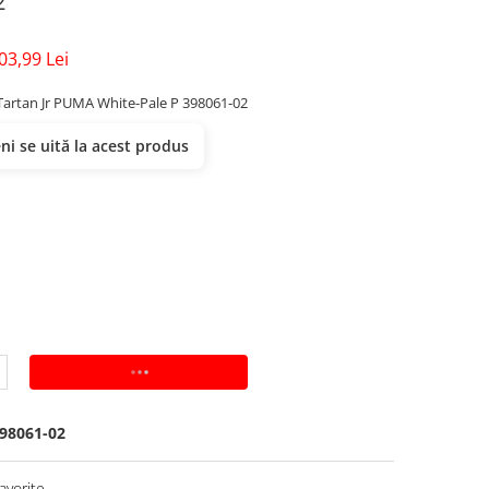
2
03,99 Lei
artan Jr PUMA White-Pale P 398061-02
i se uită la acest produs
ADAUGA IN COS
98061-02
avorite