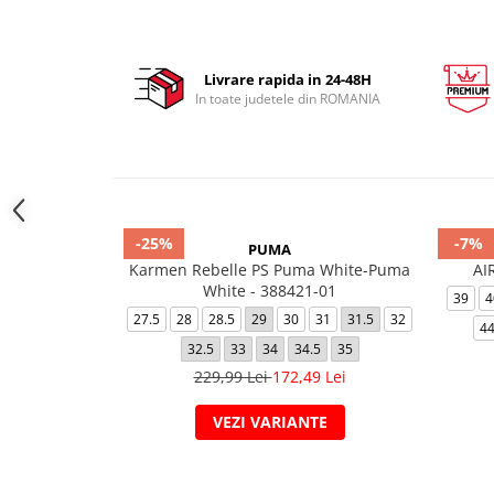
Livrare rapida in 24-48H
In toate judetele din ROMANIA
-25%
-7%
PUMA
Karmen Rebelle PS Puma White-Puma
AI
White - 388421-01
39
4
27.5
28
28.5
29
30
31
31.5
32
44
32.5
33
34
34.5
35
229,99 Lei
172,49 Lei
VEZI VARIANTE