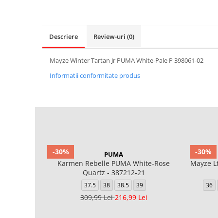
Descriere
Review-uri
(0)
Mayze Winter Tartan Jr PUMA White-Pale P 398061-02
Informatii conformitate produs
-30%
-30%
PUMA
Karmen Rebelle PUMA White-Rose
Mayze L
Quartz - 387212-21
37.5
38
38.5
39
36
309,99 Lei
216,99 Lei