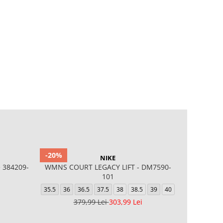
-20%
NIKE
 384209-
WMNS COURT LEGACY LIFT - DM7590-
AIR FO
101
32
33
35.5
36
36.5
37.5
38
38.5
39
40
37
379,99 Lei
303,99 Lei