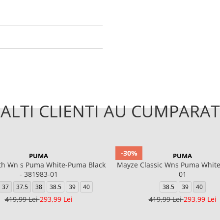
ALTI CLIENTI AU CUMPARAT
-30%
PUMA
PUMA
th Wn s Puma White-Puma Black
Mayze Classic Wns Puma White
- 381983-01
01
37
37.5
38
38.5
39
40
38.5
39
40
419,99 Lei
293,99 Lei
419,99 Lei
293,99 Lei