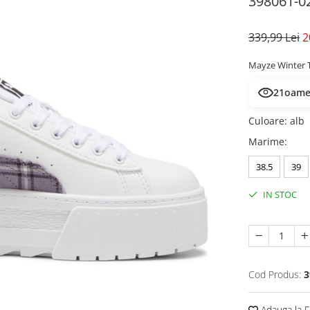
398061-0
339,99 Lei
2
Mayze Winter T
21
oamen
Culoare
:
alb
Marime
:
38.5
39
IN STOC
Cod Produs:
3
Adauga la F