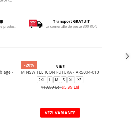
JI
Transport GRATUIT
ce produs.
La comenzile de peste 300 RON
-20%
-20%
NIKE
biage -
M NSW TEE ICON FUTURA - AR5004-010
Tricou Nike 
2XL
L
M
S
XL
XS
2XL
119,99 Lei
95,99 Lei
119
VEZI VARIANTE
V