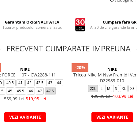
Garantam ORIGINALITATEA
Cumpara fara GRI
Tuturor produselor comercializate.
Ai 30 de zile garantie la ori
FRECVENT CUMPARATE IMPREUNA
-20%
NIKE
NIKE
R FORCE 1 `07 - CW2288-111
Tricou Nike M Nsw Fran Jdi Ver
DZ2989-010
0
40.5
41
42
42.5
43
44
2XL
L
M
S
XL
XS
.5
45
45.5
46
47
47.5
129,99 Lei
103,99 Lei
559,99 Lei
519,95 Lei
VEZI VARIANTE
VEZI VARIANTE