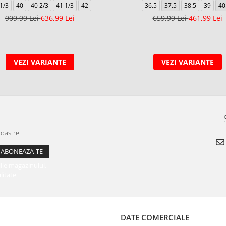
1/3
40
40 2/3
41 1/3
42
36.5
37.5
38.5
39
40
909,99 Lei
636,99 Lei
659,99 Lei
461,99 Lei
VEZI VARIANTE
VEZI VARIANTE
noastre
ile magazinului.
litate
DATE COMERCIALE