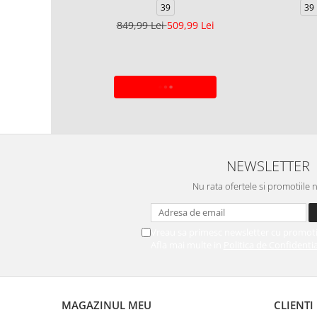
39
39 
849,99 Lei
509,99 Lei
ADAUGA IN COS
NEWSLETTER
Nu rata ofertele si promotiile 
Vreau sa primesc newsletter cu promoti
Afla mai multe in
Politica de Confidentia
MAGAZINUL MEU
CLIENTI