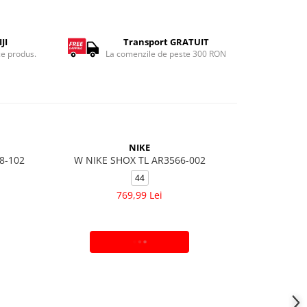
JI
Transport GRATUIT
ce produs.
La comenzile de peste 300 RON
-53%
NIKE
8-102
W NIKE SHOX TL AR3566-002
SWIFT
44
35.5
36
3
769,99 Lei
319,
ADAUGA IN COS
V