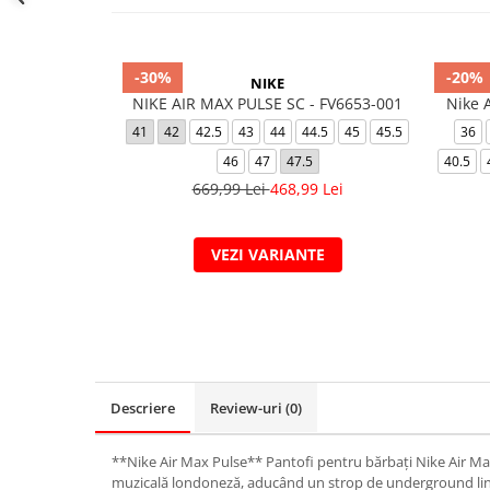
-30%
-20%
NIKE
NIKE AIR MAX PULSE SC - FV6653-001
Nike 
41
42
42.5
43
44
44.5
45
45.5
36
46
47
47.5
40.5
669,99 Lei
468,99 Lei
VEZI VARIANTE
Descriere
Review-uri
(0)
**Nike Air Max Pulse** Pantofi pentru bărbați Nike Air Max
muzicală londoneză, aducând un strop de underground linie