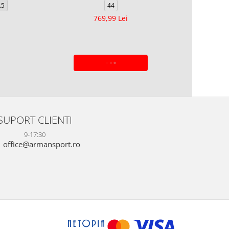
.5
44
39
40
769,99 Lei
7
ADAUGA IN COS
SUPORT CLIENTI
9-17:30
office@armansport.ro