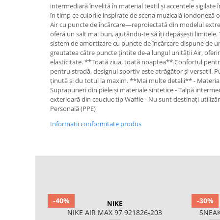
intermediară învelită în material textil și accentele sigilate î
în timp ce culorile inspirate de scena muzicală londoneză 
Air cu puncte de încărcare—reproiectată din modelul extr
oferă un salt mai bun, ajutându-te să îți depășești limitele
sistem de amortizare cu puncte de încărcare dispune de un c
greutatea către puncte țintite de-a lungul unității Air, ofer
elasticitate. **Toată ziua, toată noaptea** Confortul pent
pentru stradă, designul sportiv este atrăgător și versatil. 
ținută și du totul la maxim. **Mai multe detalii** - Material
Suprapuneri din piele și materiale sintetice - Talpă interm
exterioară din cauciuc tip Waffle - Nu sunt destinați utiliz
Personală (PPE)
Informatii conformitate produs
-40%
-30%
NIKE
NIKE AIR MAX 97 921826-203
SNEAK