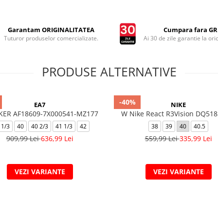
Garantam ORIGINALITATEA
Cumpara fara GRI
Tuturor produselor comercializate.
Ai 30 de zile garantie la ori
PRODUSE ALTERNATIVE
-40%
EA7
NIKE
KER AF18609-7X000541-MZ177
W Nike React R3Vision DQ518
 1/3
40
40 2/3
41 1/3
42
38
39
40
40.5
909,99 Lei
636,99 Lei
559,99 Lei
335,99 Lei
VEZI VARIANTE
VEZI VARIANTE