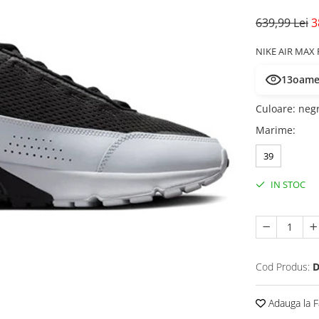
639,99 Lei
3
NIKE AIR MAX 
13
oamen
Culoare
:
neg
Marime
:
39
IN STOC
Cod Produs:
D
Adauga la F