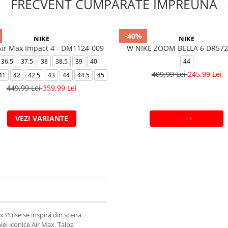
FRECVENT CUMPARATE IMPREUNA
-40%
NIKE
NIKE
Air Max Impact 4 - DM1124-009
W NIKE ZOOM BELLA 6 DR572
36.5
37.5
38
38.5
39
40
44
409,99 Lei
245,99 Lei
41
42
42.5
43
44
44.5
45
449,99 Lei
359,99 Lei
VEZI VARIANTE
ADAUGA IN COS
 Pulse se inspiră din scena
i iconice Air Max. Talpa