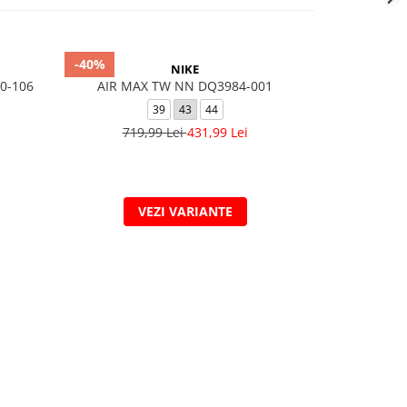
-40%
-40%
NIKE
0-106
AIR MAX TW NN DQ3984-001
BLACK&WHI
39
43
44
39.5
40
4
719,99 Lei
431,99 Lei
1.02
VEZI VARIANTE
V