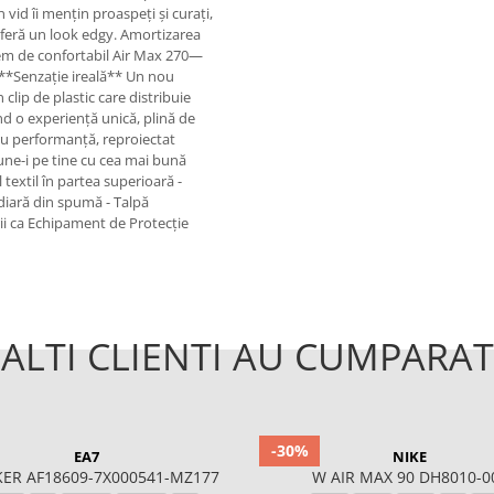
n vid îi mențin proaspeți și curați,
oferă un look edgy. Amortizarea
em de confortabil Air Max 270—
. **Senzație ireală** Un nou
lip de plastic care distribuie
ind o experiență unică, plină de
ru performanță, reproiectat
Pune-i pe tine cu cea mai bună
 textil în partea superioară -
ediară din spumă - Talpă
ării ca Echipament de Protecție
ALTI CLIENTI AU CUMPARAT
-30%
EA7
NIKE
ER AF18609-7X000541-MZ177
W AIR MAX 90 DH8010-0