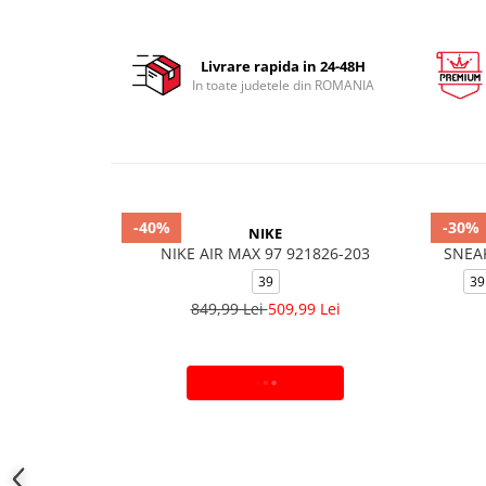
Livrare rapida in 24-48H
In toate judetele din ROMANIA
-40%
-30%
NIKE
NIKE AIR MAX 97 921826-203
SNEA
39
39
849,99 Lei
509,99 Lei
ADAUGA IN COS