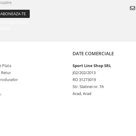
noastre
ile magazinului.
litate
DATE COMERCIALE
 Plata
Sport Line Shop SRL
e Retur
J02/202/2013
Produselor
RO 31273019
Str. Slatinei nr. 7A
L
Arad, Arad