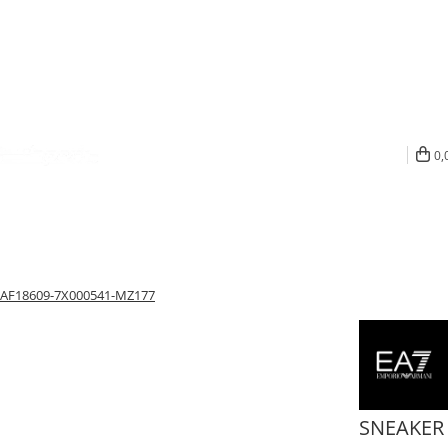
0,
AF18609-7X000541-MZ177
SNEAKER 