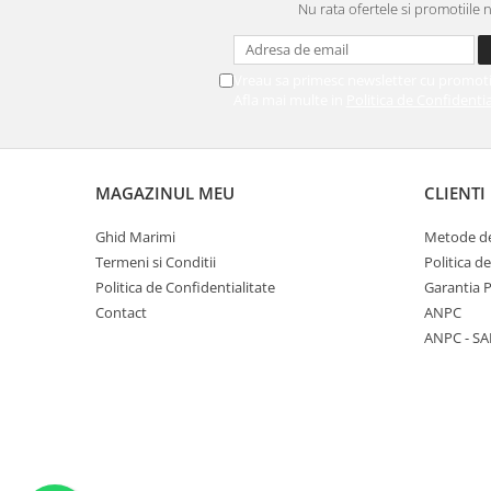
Nu rata ofertele si promotiile 
Vreau sa primesc newsletter cu promoti
Afla mai multe in
Politica de Confidentia
MAGAZINUL MEU
CLIENTI
Ghid Marimi
Metode de
Termeni si Conditii
Politica d
Politica de Confidentialitate
Garantia 
Contact
ANPC
ANPC - SA