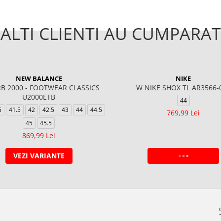
ALTI CLIENTI AU CUMPARAT
NEW BALANCE
NIKE
B 2000 - FOOTWEAR CLASSICS
W NIKE SHOX TL AR3566-
U2000ETB
44
5
41.5
42
42.5
43
44
44.5
769,99 Lei
45
45.5
869,99 Lei
VEZI VARIANTE
ADAUGA IN COS