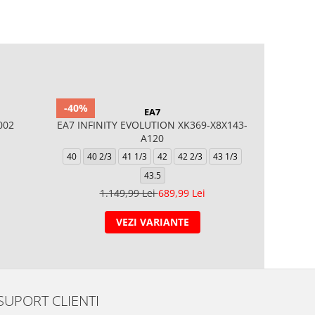
-40%
EA7
002
EA7 INFINITY EVOLUTION XK369-X8X143-
U9060 - F
A120
40
40.5
40
40 2/3
41 1/3
42
42 2/3
43 1/3
45
43.5
1.149,99 Lei
689,99 Lei
VEZI VARIANTE
SUPORT CLIENTI