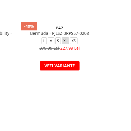
-40%
-40%
EA7
ility -
Bermuda - PJLSZ-3RPS57-0208
T-Shirt
L
M
S
XL
XS
379,99 Lei
227,99 Lei
299,
VEZI VARIANTE
V