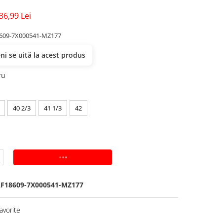
36,99 Lei
609-7X000541-MZ177
i se uită la acest produs
ru
40 2/3
41 1/3
42
ADAUGA IN COS
F18609-7X000541-MZ177
avorite