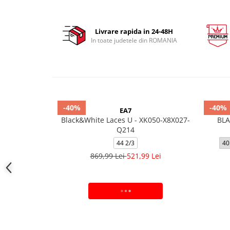
Livrare rapida in 24-48H
In toate judetele din ROMANIA
-40%
-40%
EA7
Black&White Laces U - XK050-X8X027-
BLA
Q214
44 2/3
40
869,99 Lei
521,99 Lei
ADAUGA IN COS