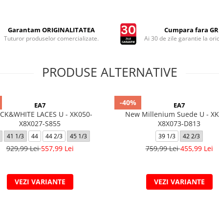
Garantam ORIGINALITATEA
Cumpara fara GRI
Tuturor produselor comercializate.
Ai 30 de zile garantie la ori
PRODUSE ALTERNATIVE
-40%
EA7
EA7
CK&WHITE LACES U - XK050-
New Millenium Suede U - XK
X8X027-S855
X8X073-D813
41 1/3
44
44 2/3
45 1/3
39 1/3
42 2/3
929,99 Lei
557,99 Lei
759,99 Lei
455,99 Lei
VEZI VARIANTE
VEZI VARIANTE