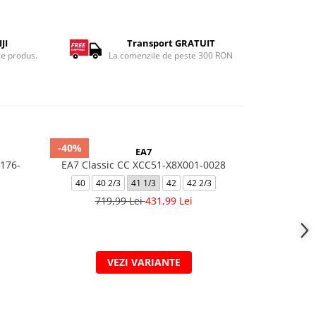
JI
Transport GRATUIT
ce produs.
La comenzile de peste 300 RON
-40%
-40%
EA7
176-
EA7 Classic CC XCC51-X8X001-0028
Crusher Dist
40
40 2/3
41 1/3
42
42 2/3
719,99 Lei
431,99 Lei
789,
VEZI VARIANTE
V