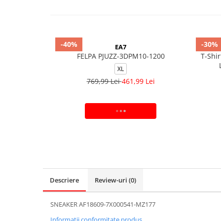
-40%
-30%
EA7
FELPA PJUZZ-3DPM10-1200
T-Shir
XL
769,99 Lei
461,99 Lei
ADAUGA IN COS
Descriere
Review-uri
(0)
SNEAKER AF18609-7X000541-MZ177
Informatii conformitate produs