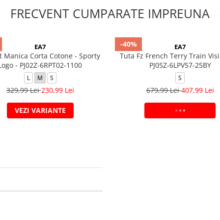
FRECVENT CUMPARATE IMPREUNA
-40%
EA7
EA7
t Manica Corta Cotone - Sporty
Tuta Fz French Terry Train Visib
Logo - PJ02Z-6RPT02-1100
PJ05Z-6LPV57-25BY
L
M
S
S
329,99 Lei
230,99 Lei
679,99 Lei
407,99 Lei
VEZI VARIANTE
ADAUGA IN COS