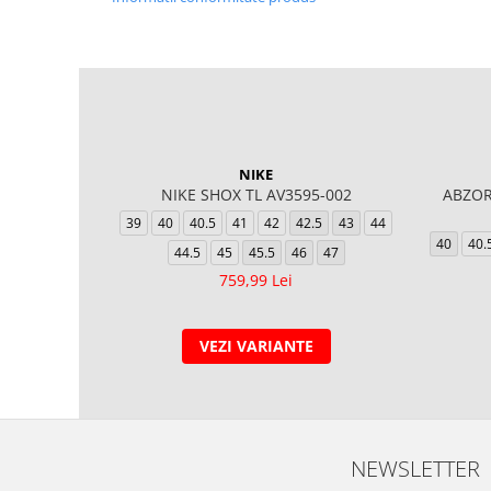
NIKE
NIKE SHOX TL AV3595-002
ABZOR
39
40
40.5
41
42
42.5
43
44
40
40.
44.5
45
45.5
46
47
759,99 Lei
VEZI VARIANTE
NEWSLETTER