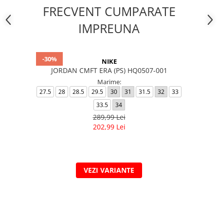
FRECVENT CUMPARATE
IMPREUNA
-30%
NIKE
JORDAN CMFT ERA (PS) HQ0507-001
Marime:
27.5
28
28.5
29.5
30
31
31.5
32
33
33.5
34
289,99 Lei
202,99 Lei
VEZI VARIANTE