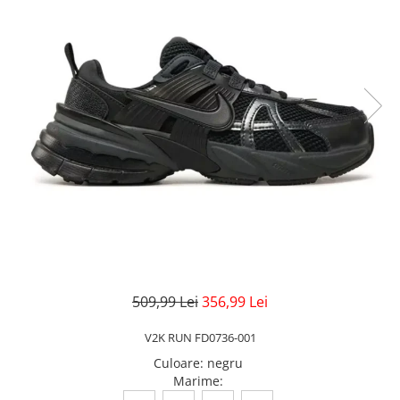
Veste
Pantaloni
Treninguri
Pantaloni scurți
Tricouri
Rochii/Fuste
Veste
Treninguri
Tricouri
Veste
509,99 Lei
356,99 Lei
V2K RUN FD0736-001
Culoare
:
negru
Marime
: