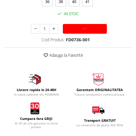
36
38
40
41
IN STOC
ADAUGA IN COS
Cod Produs:
FD0736-001
Adauga la Favorite
Livrare rapida in 24-48H
Garantam ORIGINALITATEA
In toate judetele din ROMANIA
Tuturor produselor comercializate.
Cumpara fara GRIJI
Transport GRATUIT
Ai 30 de zile garantie la orice
La comenzile de peste 300 RON
produs.