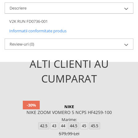
Descriere
V2K RUN FD0736-001
Informatii conformitate produs
Review-uri
(0)
ALTI CLIENTI AU
CUMPARAT
-30%
NIKE
NIKE ZOOM VOMERO 5 NCPS HF4259-100
Marime:
42.5
43
44
44.5
45
45.5
579,99 Lei