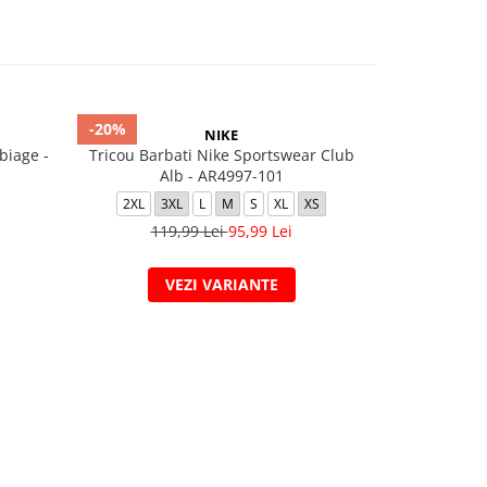
-20%
-40%
NIKE
biage -
Tricou Barbati Nike Sportswear Club
PUMA POWE
Alb - AR4997-101
Bl
2XL
3XL
L
M
S
XL
XS
L
M
119,99 Lei
95,99 Lei
109
VEZI VARIANTE
V