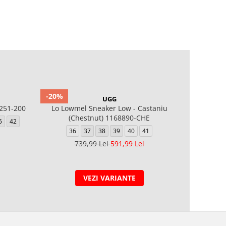
-20%
-20%
UGG
251-200
Lo Lowmel Sneaker Low - Castaniu
Astromel S
(Chestnut) 1168890-CHE
5
42
36
37
38
39
40
41
36
739,99 Lei
591,99 Lei
8
VEZI VARIANTE