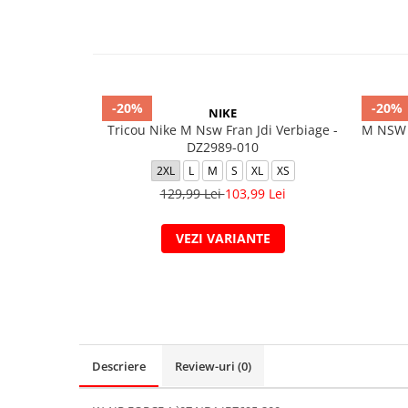
-20%
-20%
NIKE
Tricou Nike M Nsw Fran Jdi Verbiage -
M NSW 
DZ2989-010
2XL
L
M
S
XL
XS
129,99 Lei
103,99 Lei
VEZI VARIANTE
Descriere
Review-uri
(0)