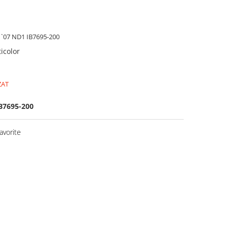
 `07 ND1 IB7695-200
icolor
ZAT
B7695-200
avorite