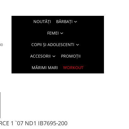
NOUTĂŢI
BĂRBAŢI
FEMEI
COPII ȘI ADOLESCENTI
00
ACCESORII
PROMOȚII
MĂRIMI MARI
WORKOUT
RCE 1 `07 ND1 IB7695-200