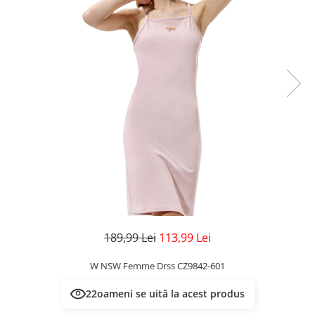
Veste
Pantaloni
Treninguri
Pantaloni scurți
Tricouri
Rochii/Fuste
Veste
Treninguri
Tricouri
Veste
189,99 Lei
113,99 Lei
W NSW Femme Drss CZ9842-601
22
oameni se uită la acest produs