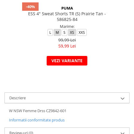
-40%
PUMA
ESS 4" Sweat Shorts TR (S) Prairie Tan -
586825-84
Marime:
L
M
S
XS
XXS
99,99 Lei
59,99 Lei
VEZI VARIANTE
Descriere
W NSW Femme Drss CZ9842-601
Informatii conformitate produs
Review-uri
(0)