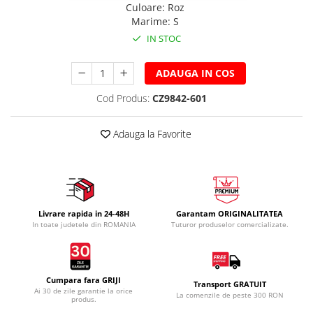
Culoare
:
Roz
Marime
:
S
IN STOC
ADAUGA IN COS
Cod Produs:
CZ9842-601
Adauga la Favorite
Livrare rapida in 24-48H
Garantam ORIGINALITATEA
In toate judetele din ROMANIA
Tuturor produselor comercializate.
Cumpara fara GRIJI
Transport GRATUIT
Ai 30 de zile garantie la orice
La comenzile de peste 300 RON
produs.