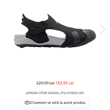
Veste
Pantaloni
Treninguri
Pantaloni scurți
Tricouri
Rochii/Fuste
Veste
Treninguri
Tricouri
Veste
229,99 Lei
183,99 Lei
JORDAN OTDR SANDAL (PS) HV8552-001
27
oameni se uită la acest produs