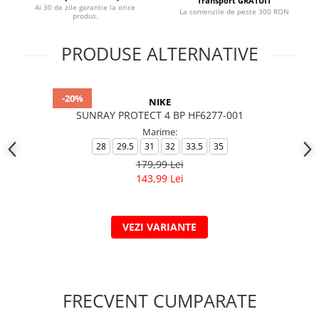
Transport GRATUIT
Ai 30 de zile garantie la orice
La comenzile de peste 300 RON
produs.
PRODUSE ALTERNATIVE
-20%
NIKE
SUNRAY PROTECT 4 BP HF6277-001
Marime:
28
29.5
31
32
33.5
35
179,99 Lei
143,99 Lei
VEZI VARIANTE
FRECVENT CUMPARATE