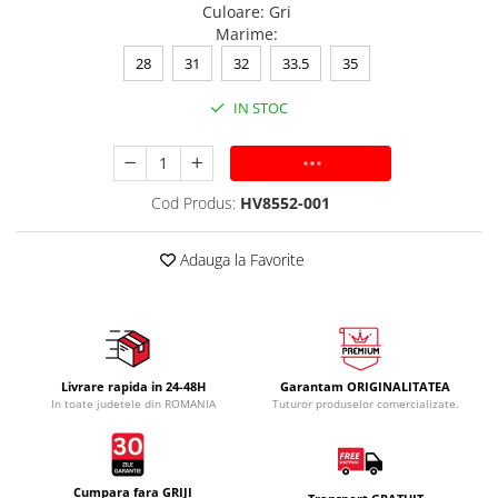
Culoare
:
Gri
Marime
:
28
31
32
33.5
35
IN STOC
ADAUGA IN COS
Cod Produs:
HV8552-001
Adauga la Favorite
Livrare rapida in 24-48H
Garantam ORIGINALITATEA
In toate judetele din ROMANIA
Tuturor produselor comercializate.
Cumpara fara GRIJI