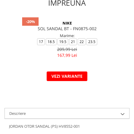
IMPREUNA
-20%
NIKE
SOL SANDAL BT - FN0875-002
Marime:
17
18.5
19.5
21
22
23.5
209,99 Lei
167,99 Lei
VEZI VARIANTE
Descriere
JORDAN OTDR SANDAL (PS) HV8552-001