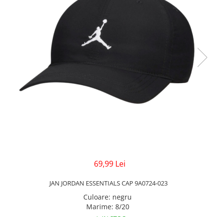
Veste
Pantaloni
Treninguri
Pantaloni scurți
Tricouri
Rochii/Fuste
Veste
Treninguri
Tricouri
Veste
69,99 Lei
JAN JORDAN ESSENTIALS CAP 9A0724-023
Culoare
:
negru
Marime
:
8/20