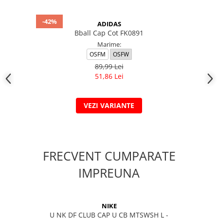
-42%
ADIDAS
Bball Cap Cot FK0891
Marime:
OSFM
OSFW
89,99 Lei
51,86 Lei
VEZI VARIANTE
FRECVENT CUMPARATE
IMPREUNA
NIKE
U NK DF CLUB CAP U CB MTSWSH L -