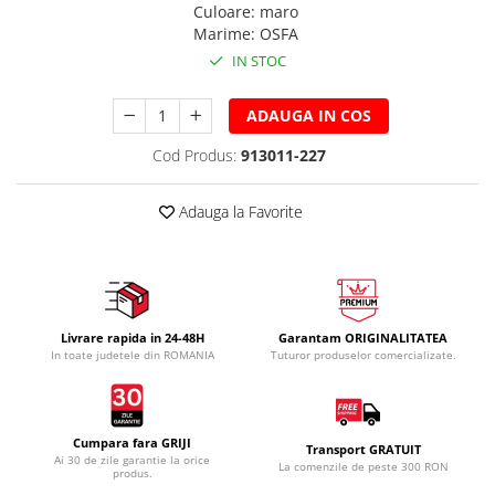
Culoare
:
maro
Marime
:
OSFA
IN STOC
ADAUGA IN COS
Cod Produs:
913011-227
Adauga la Favorite
Livrare rapida in 24-48H
Garantam ORIGINALITATEA
In toate judetele din ROMANIA
Tuturor produselor comercializate.
Cumpara fara GRIJI
Transport GRATUIT
Ai 30 de zile garantie la orice
La comenzile de peste 300 RON
produs.