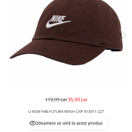
Veste
Pantaloni
Treninguri
Pantaloni scurți
Tricouri
Rochii/Fuste
Veste
Treninguri
Tricouri
Veste
119,99 Lei
95,99 Lei
U NSW H86 FUTURA WASH CAP 913011-227
20
oameni se uită la acest produs