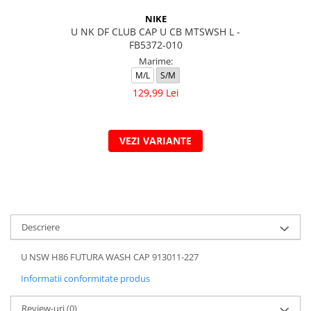
NIKE
U NK DF CLUB CAP U CB MTSWSH L -
FB5372-010
Marime:
M/L
S/M
129,99 Lei
VEZI VARIANTE
Descriere
U NSW H86 FUTURA WASH CAP 913011-227
Informatii conformitate produs
Review-uri
(0)