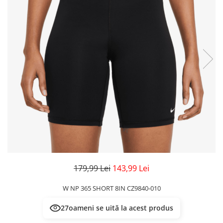
Veste
Pantaloni
Treninguri
Pantaloni scurți
Tricouri
Rochii/Fuste
Veste
Treninguri
Tricouri
Veste
179,99 Lei
143,99 Lei
W NP 365 SHORT 8IN CZ9840-010
27
oameni se uită la acest produs