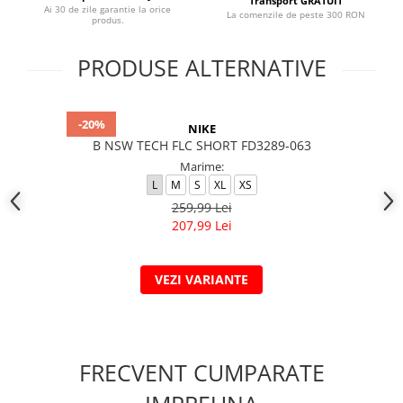
Transport GRATUIT
Ai 30 de zile garantie la orice
La comenzile de peste 300 RON
produs.
PRODUSE ALTERNATIVE
-20%
NIKE
B NSW TECH FLC SHORT FD3289-063
Marime:
L
M
S
XL
XS
259,99 Lei
207,99 Lei
VEZI VARIANTE
FRECVENT CUMPARATE