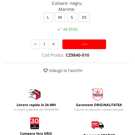
Culoare
:
negru
Marime
:
L
M
S
XS
IN STOC
ADAUGA IN COS
Cod Produs:
CZ9840-010
Adauga la Favorite
Livrare rapida in 24-48H
Garantam ORIGINALITATEA
In toate judetele din ROMANIA
Tuturor produselor comercializate.
Cumpara fara GRIJI