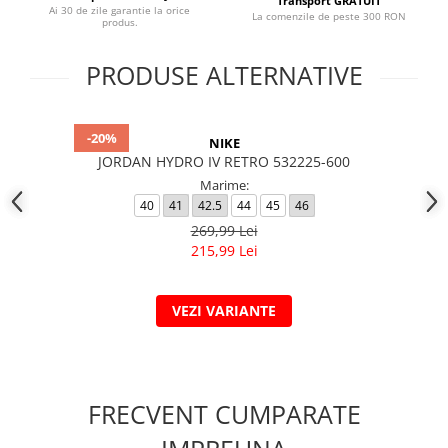
Transport GRATUIT
Ai 30 de zile garantie la orice
La comenzile de peste 300 RON
produs.
PRODUSE ALTERNATIVE
-20%
NIKE
JORDAN HYDRO IV RETRO 532225-600
Marime:
40
41
42.5
44
45
46
269,99 Lei
215,99 Lei
VEZI VARIANTE
FRECVENT CUMPARATE