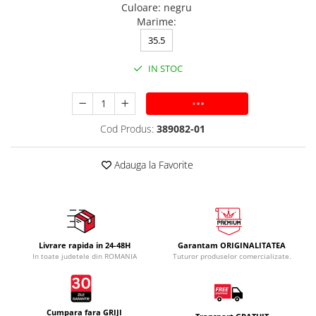
Culoare
:
negru
Marime
:
35.5
IN STOC
ADAUGA IN COS
Cod Produs:
389082-01
Adauga la Favorite
Livrare rapida in 24-48H
Garantam ORIGINALITATEA
In toate judetele din ROMANIA
Tuturor produselor comercializate.
Cumpara fara GRIJI