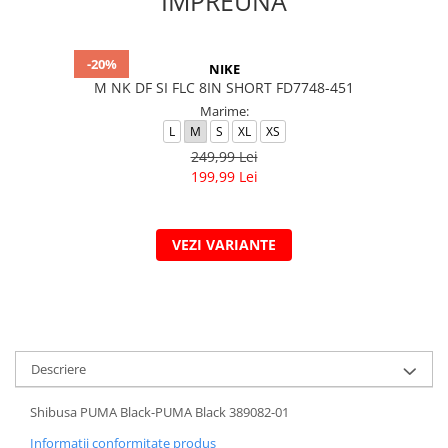
IMPREUNA
-20%
NIKE
M NK DF SI FLC 8IN SHORT FD7748-451
Marime:
L
M
S
XL
XS
249,99 Lei
199,99 Lei
VEZI VARIANTE
Descriere
Shibusa PUMA Black-PUMA Black 389082-01
Informatii conformitate produs