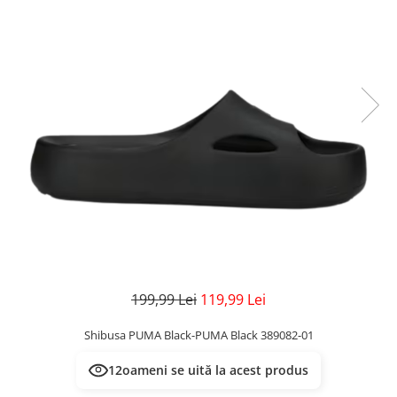
Veste
Pantaloni
Treninguri
Pantaloni scurți
Tricouri
Rochii/Fuste
Veste
Treninguri
Tricouri
Veste
199,99 Lei
119,99 Lei
Shibusa PUMA Black-PUMA Black 389082-01
12
oameni se uită la acest produs