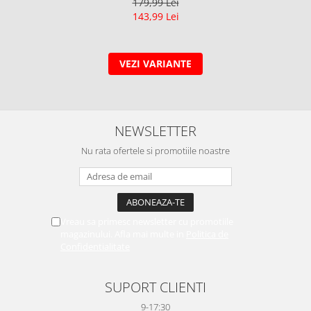
179,99 Lei
143,99 Lei
VEZI VARIANTE
NEWSLETTER
Nu rata ofertele si promotiile noastre
Vreau sa primesc newsletter cu promotiile
magazinului. Afla mai multe in
Politica de
Confidentialitate
SUPORT CLIENTI
9-17:30