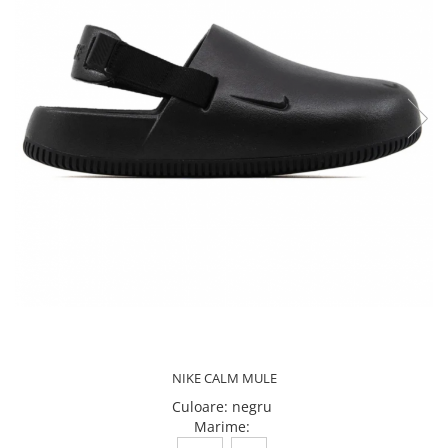
Veste
Pantaloni
Treninguri
Pantaloni scurți
Tricouri
Rochii/Fuste
Veste
Treninguri
Tricouri
Veste
NIKE CALM MULE
Culoare
:
negru
Marime
: