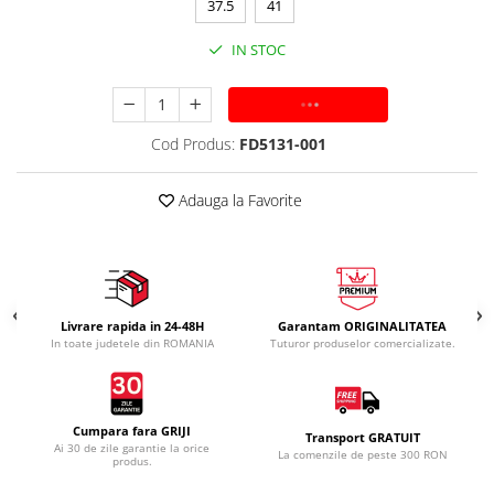
37.5
41
IN STOC
ADAUGA IN COS
Cod Produs:
FD5131-001
Adauga la Favorite
Livrare rapida in 24-48H
Garantam ORIGINALITATEA
In toate judetele din ROMANIA
Tuturor produselor comercializate.
Cumpara fara GRIJI
Transport GRATUIT
Ai 30 de zile garantie la orice
La comenzile de peste 300 RON
produs.