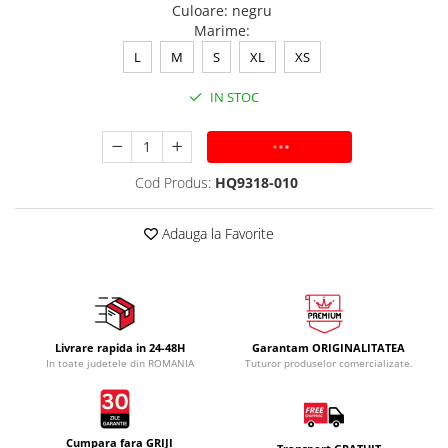
Culoare
:
negru
Marime
:
L
M
S
XL
XS
IN STOC
ADAUGA IN COS
Cod Produs:
HQ9318-010
Adauga la Favorite
Livrare rapida in 24-48H
Garantam ORIGINALITATEA
In toate judetele din ROMANIA
Tuturor produselor comercializate.
Cumpara fara GRIJI