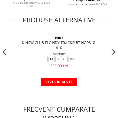
Transport GRATUIT
Ai 30 de zile garantie la orice
La comenzile de peste 300 RON
produs.
PRODUSE ALTERNATIVE
NIKE
K NSW CLUB FLC HDY TRACKSUIT HQ9318-
410
Marime:
L
M
S
XL
XS
369,99 Lei
VEZI VARIANTE
FRECVENT CUMPARATE