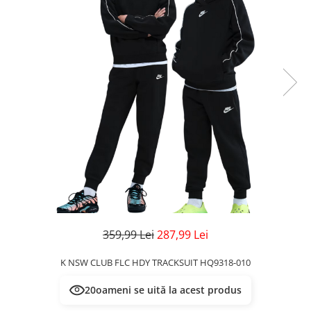
Veste
Pantaloni
Treninguri
Pantaloni scurți
Tricouri
Rochii/Fuste
Veste
Treninguri
Tricouri
Veste
359,99 Lei
287,99 Lei
K NSW CLUB FLC HDY TRACKSUIT HQ9318-010
20
oameni se uită la acest produs