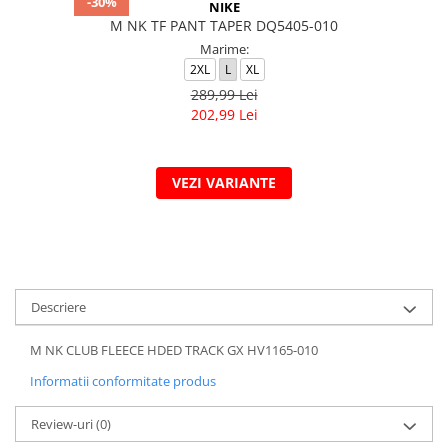
-30%
NIKE
M NK TF PANT TAPER DQ5405-010
Marime:
2XL
L
XL
289,99 Lei
202,99 Lei
VEZI VARIANTE
Descriere
M NK CLUB FLEECE HDED TRACK GX HV1165-010
Informatii conformitate produs
Review-uri
(0)