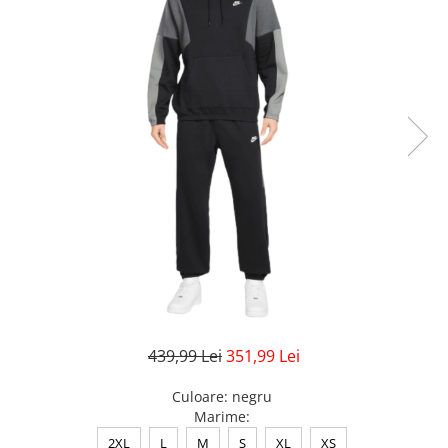
Veste
Pantaloni
Treninguri
Pantaloni scurți
Tricouri
Rochii/Fuste
Veste
Treninguri
Tricouri
Veste
439,99 Lei
351,99 Lei
Culoare
:
negru
Marime
:
2XL
L
M
S
XL
XS