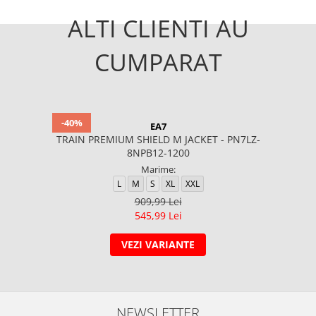
ALTI CLIENTI AU
CUMPARAT
-40%
EA7
TRAIN PREMIUM SHIELD M JACKET - PN7LZ-
8NPB12-1200
Marime:
L
M
S
XL
XXL
909,99 Lei
545,99 Lei
VEZI VARIANTE
NEWSLETTER