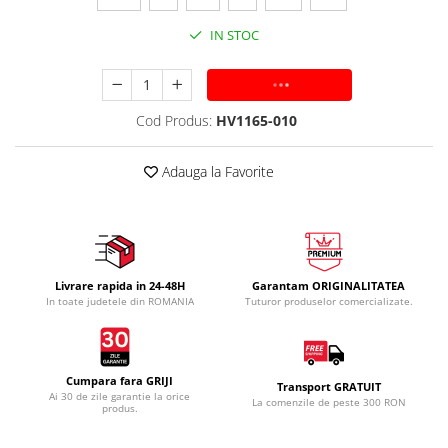
IN STOC
ADAUGA IN COS
Cod Produs:
HV1165-010
Adauga la Favorite
Livrare rapida in 24-48H
Garantam ORIGINALITATEA
In toate judetele din ROMANIA
Tuturor produselor comercializate.
Cumpara fara GRIJI
Transport GRATUIT
Ai 30 de zile garantie la orice
La comenzile de peste 300 RON
produs.