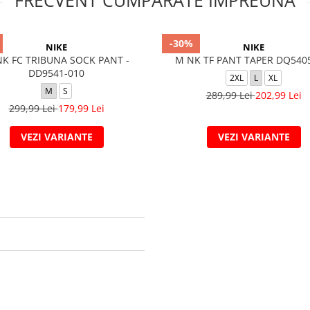
FRECVENT CUMPARATE IMPREUNA
-30%
NIKE
NIKE
K FC TRIBUNA SOCK PANT -
M NK TF PANT TAPER DQ540
DD9541-010
2XL
L
XL
M
S
289,99 Lei
202,99 Lei
299,99 Lei
179,99 Lei
VEZI VARIANTE
VEZI VARIANTE