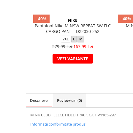
-40%
-40%
NIKE
Pantaloni Nike M NSW REPEAT SW FLC
M N
CARGO PANT - DX2030-252
2XL
L
M
279,99 Lei
167,99 Lei
VEZI VARIANTE
Descriere
Review-uri
(0)
M NK CLUB FLEECE HDED TRACK GX HV1165-297
Informatii conformitate produs