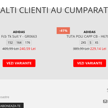
ALTI CLIENTI AU CUMPARAT
-41%
ADIDAS
ADIDAS
Fcb Tk Suit Y - GR0663
TUTA POLI CAPP CB - H67
152
164
176
2XS
S
XS
409,99 Lei
240,59 Lei
389,99 Lei
229,14 Lei
VEZI VARIANTE
VEZI VARIANTE
noastre