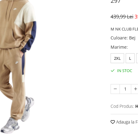
297
439,99 Lei
3
M NK CLUB FL
Culoare
:
Bej
Marime
:
2XL
L
IN STOC
Cod Produs:
H
Adauga la F