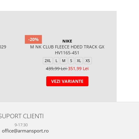
-20%
-40%
NIKE
029
M NK CLUB FLEECE HDED TRACK GX
Tuta Fz F
HV1165-451
2XL
L
M
S
XL
XS
439,99 Lei
351,99 Lei
6
VEZI VARIANTE
SUPORT CLIENTI
9-17:30
office@armansport.ro