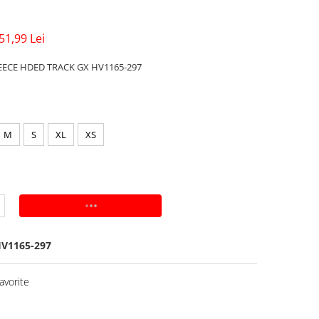
51,99 Lei
EECE HDED TRACK GX HV1165-297
M
S
XL
XS
ADAUGA IN COS
V1165-297
avorite