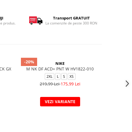
JI
Transport GRATUIT
ce produs.
La comenzile de peste 300 RON
-20%
-40%
NIKE
CK GX
M NK DF ACD+ PNT W HV1822-010
M NK DRY ACD
2XL
L
S
XS
2X
219,99 Lei
175,99 Lei
299,
VEZI VARIANTE
V