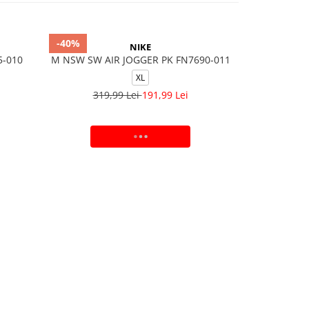
-40%
-40%
NIKE
5-010
M NSW SW AIR JOGGER PK FN7690-011
M NSW RE
XL
319,99 Lei
191,99 Lei
299,
ADAUGA IN COS
V