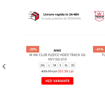
Livrare rapida in 24-48H
In toate judetele din ROMANIA
-20%
-41%
NIKE
M NK CLUB FLEECE HDED TRACK GX
T
HV1165-010
2XL
L
M
S
XL
XS
439,99 Lei
351,99 Lei
VEZI VARIANTE