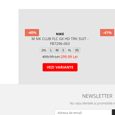
-40%
-41%
NIKE
M NK CLUB FLC GX HD TRK SUIT -
FB7296-063
2XL
L
M
S
XL
XS
499,99 Lei
299,99 Lei
VEZI VARIANTE
NEWSLETTER
Nu rata ofertele si promotiile 