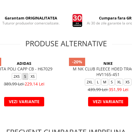
Garantam ORIGINALITATEA
Cumpara fara GRI
Tuturor produselor comercializate.
Ai 30 de zile garantie la ori
PRODUSE ALTERNATIVE
-20%
ADIDAS
NIKE
UTA POLI CAPP CB - H67029
M NK CLUB FLEECE HDED TRA
HV1165-451
2XS
S
XS
2XL
L
M
S
XL
XS
389,99 Lei
229,14 Lei
439,99 Lei
351,99 Lei
VEZI VARIANTE
VEZI VARIANTE