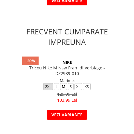
VEZI VARIANTE
FRECVENT CUMPARATE
IMPREUNA
-20%
NIKE
Tricou Nike M Nsw Fran Jdi Verbiage -
DZ2989-010
Marime:
2XL
L
M
S
XL
XS
129,99 Lei
103,99 Lei
VEZI VARIANTE