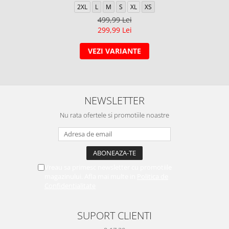
2XL
L
M
S
XL
XS
499,99 Lei
299,99 Lei
VEZI VARIANTE
NEWSLETTER
Nu rata ofertele si promotiile noastre
Vreau sa primesc newsletter cu promotiile
magazinului. Afla mai multe in
Politica de
Confidentialitate
SUPORT CLIENTI