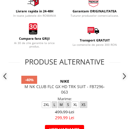
Livrare rapida in 24-48H
Garantam ORIGINALITATEA
In toate judetele din ROMANIA
Tuturor produselor comercializate.
Cumpara fara GRIJI
Transport GRATUIT
Ai 30 de zile garantie la orice
La comenzile de peste 300 RON
produs.
PRODUSE ALTERNATIVE
-40%
NIKE
M NK CLUB FLC GX HD TRK SUIT - FB7296-
063
Marime:
2XL
L
M
S
XL
XS
499,99 Lei
299,99 Lei