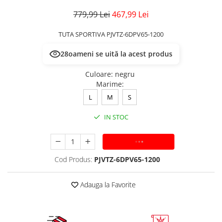
779,99 Lei
467,99 Lei
TUTA SPORTIVA PJVTZ-6DPV65-1200
28
oameni se uită la acest produs
Culoare
:
negru
Marime
:
L
M
S
IN STOC
ADAUGA IN COS
Cod Produs:
PJVTZ-6DPV65-1200
Adauga la Favorite