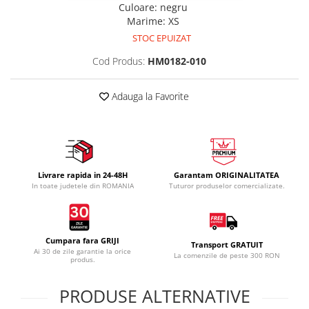
Culoare
:
negru
Marime
:
XS
STOC EPUIZAT
Cod Produs:
HM0182-010
Adauga la Favorite
Livrare rapida in 24-48H
Garantam ORIGINALITATEA
In toate judetele din ROMANIA
Tuturor produselor comercializate.
Cumpara fara GRIJI
Transport GRATUIT
Ai 30 de zile garantie la orice
La comenzile de peste 300 RON
produs.
PRODUSE ALTERNATIVE