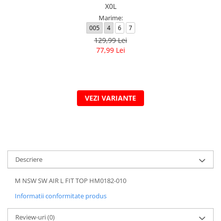
X0L
Marime:
005
4
6
7
129,99 Lei
77,99 Lei
VEZI VARIANTE
Descriere
M NSW SW AIR L FIT TOP HM0182-010
Informatii conformitate produs
Review-uri
(0)