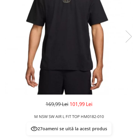
Veste
Pantaloni
Treninguri
Pantaloni scurți
Tricouri
Rochii/Fuste
Veste
Treninguri
Tricouri
Veste
169,99 Lei
101,99 Lei
M NSW SW AIR L FIT TOP HM0182-010
27
oameni se uită la acest produs