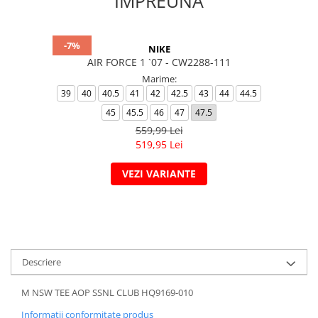
IMPREUNA
-7%
NIKE
AIR FORCE 1 `07 - CW2288-111
Marime:
39
40
40.5
41
42
42.5
43
44
44.5
45
45.5
46
47
47.5
559,99 Lei
519,95 Lei
VEZI VARIANTE
Descriere
M NSW TEE AOP SSNL CLUB HQ9169-010
Informatii conformitate produs