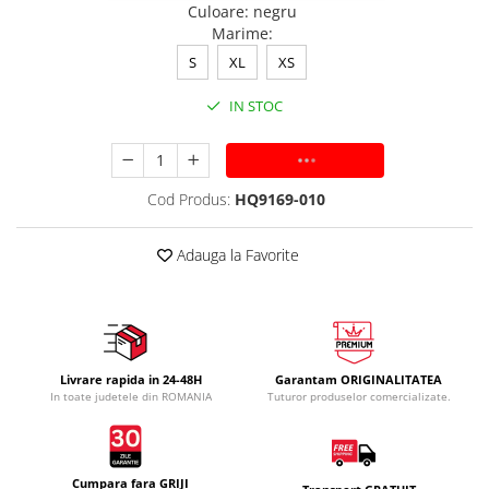
Culoare
:
negru
Marime
:
S
XL
XS
IN STOC
ADAUGA IN COS
Cod Produs:
HQ9169-010
Adauga la Favorite
Livrare rapida in 24-48H
Garantam ORIGINALITATEA
In toate judetele din ROMANIA
Tuturor produselor comercializate.
Cumpara fara GRIJI