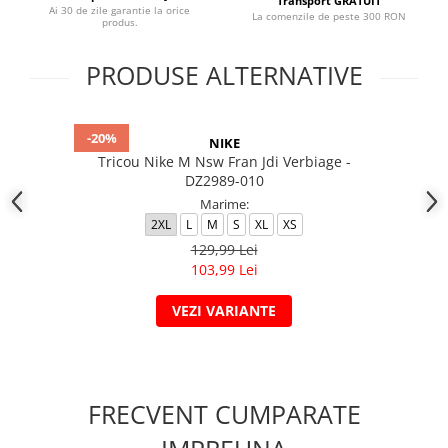
Transport GRATUIT
Ai 30 de zile garantie la orice
La comenzile de peste 300 RON
produs.
PRODUSE ALTERNATIVE
-20%
NIKE
Tricou Nike M Nsw Fran Jdi Verbiage -
DZ2989-010
Marime:
2XL
L
M
S
XL
XS
129,99 Lei
103,99 Lei
VEZI VARIANTE
FRECVENT CUMPARATE