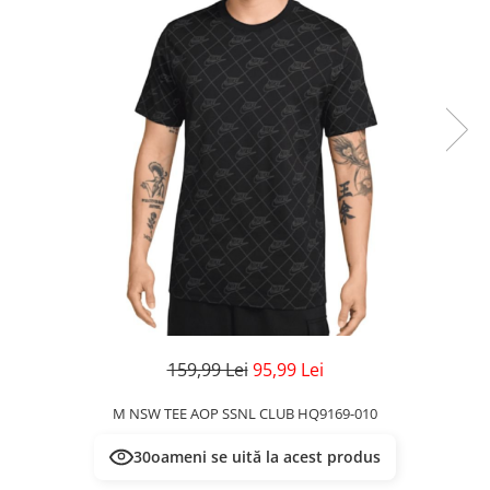
Veste
Pantaloni
Treninguri
Pantaloni scurți
Tricouri
Rochii/Fuste
Veste
Treninguri
Tricouri
Veste
159,99 Lei
95,99 Lei
M NSW TEE AOP SSNL CLUB HQ9169-010
30
oameni se uită la acest produs