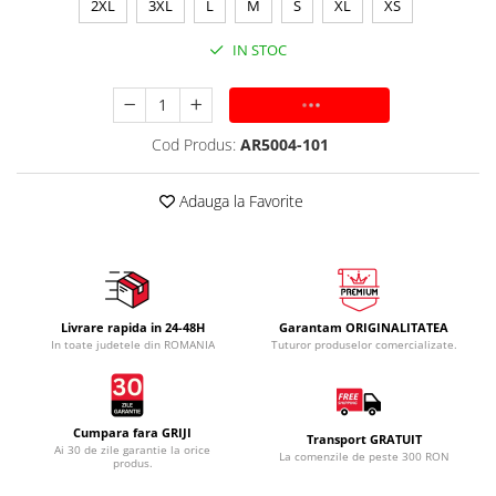
2XL
3XL
L
M
S
XL
XS
IN STOC
ADAUGA IN COS
Cod Produs:
AR5004-101
Adauga la Favorite
Livrare rapida in 24-48H
Garantam ORIGINALITATEA
In toate judetele din ROMANIA
Tuturor produselor comercializate.
Cumpara fara GRIJI
Transport GRATUIT
Ai 30 de zile garantie la orice
La comenzile de peste 300 RON
produs.