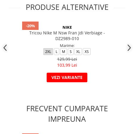
PRODUSE ALTERNATIVE
-20%
NIKE
Tricou Nike M Nsw Fran Jdi Verbiage -
DZ2989-010
Marime:
2XL
L
M
S
XL
XS
129,99 Lei
103,99 Lei
VEZI VARIANTE
FRECVENT CUMPARATE
IMPREUNA