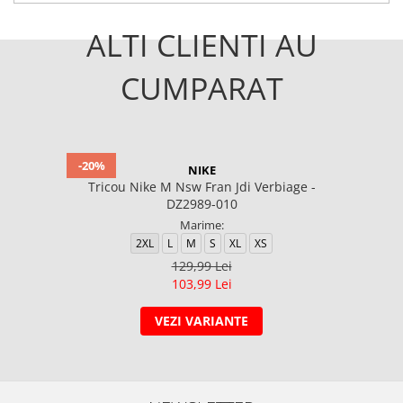
ALTI CLIENTI AU
CUMPARAT
-20%
NIKE
Tricou Nike M Nsw Fran Jdi Verbiage -
DZ2989-010
Marime:
2XL
L
M
S
XL
XS
129,99 Lei
103,99 Lei
VEZI VARIANTE