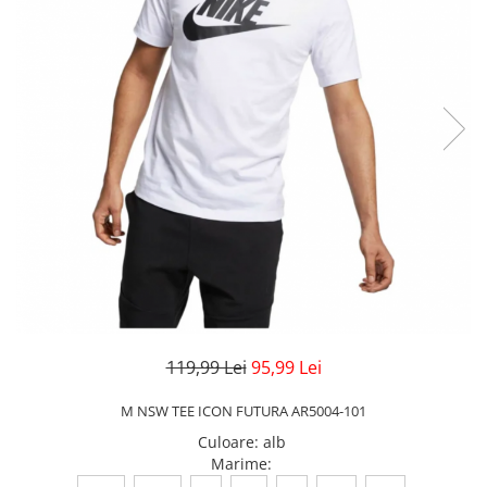
Veste
Pantaloni
Treninguri
Pantaloni scurți
Tricouri
Rochii/Fuste
Veste
Treninguri
Tricouri
Veste
119,99 Lei
95,99 Lei
M NSW TEE ICON FUTURA AR5004-101
Culoare
:
alb
Marime
: