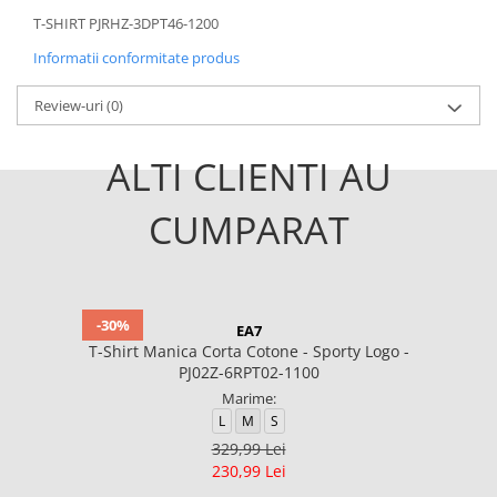
T-SHIRT PJRHZ-3DPT46-1200
Informatii conformitate produs
Review-uri
(0)
ALTI CLIENTI AU
CUMPARAT
-30%
EA7
T-Shirt Manica Corta Cotone - Sporty Logo -
PJ02Z-6RPT02-1100
Marime:
L
M
S
329,99 Lei
230,99 Lei