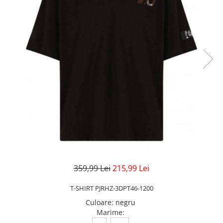
Veste
Pantaloni
Treninguri
Pantaloni scurți
Tricouri
Rochii/Fuste
Veste
Treninguri
Tricouri
Veste
359,99 Lei
215,99 Lei
T-SHIRT PJRHZ-3DPT46-1200
Culoare
:
negru
Marime
: