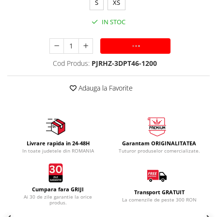
S
XS
IN STOC
ADAUGA IN COS
Cod Produs:
PJRHZ-3DPT46-1200
Adauga la Favorite
Livrare rapida in 24-48H
Garantam ORIGINALITATEA
In toate judetele din ROMANIA
Tuturor produselor comercializate.
Cumpara fara GRIJI
Transport GRATUIT
Ai 30 de zile garantie la orice
La comenzile de peste 300 RON
produs.