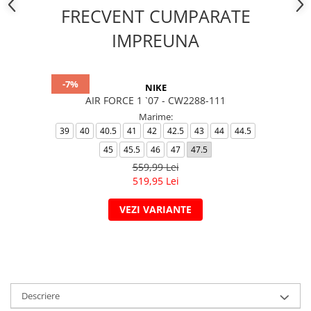
FRECVENT CUMPARATE
IMPREUNA
-7%
NIKE
AIR FORCE 1 `07 - CW2288-111
Marime:
39
40
40.5
41
42
42.5
43
44
44.5
45
45.5
46
47
47.5
559,99 Lei
519,95 Lei
VEZI VARIANTE
Descriere