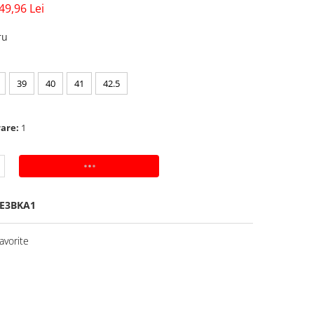
49,96 Lei
ru
39
40
41
42.5
rare:
1
ADAUGA IN COS
E3BKA1
avorite