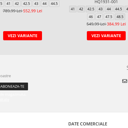
HQ1931-001
.5
41
42
42.5
43
44
44.5
41
42
42.5
43
44
44.5
789,99 Lei
552,99 Lei
46
47
47.5
48.5
549,99 Lei
384,99 Lei
VEZI VARIANTE
VEZI VARIANTE
noastre
ile magazinului.
litate
DATE COMERCIALE