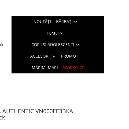
NOUTĂŢI
BĂRBAŢI
FEMEI
COPII ȘI ADOLESCENTI
00
ACCESORII
PROMOȚII
MĂRIMI MARI
WORKOUT
s AUTHENTIC VN000EE3BKA
ck