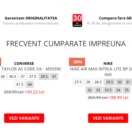
Garantam ORIGINALITATEA
Cumpara fara GRI
Tuturor produselor comercializate.
Ai 30 de zile garantie la ori
FRECVENT CUMPARATE IMPREUNA
-30%
CONVERSE
NIKE
 TAYLOR AS CORE OX - M5039C
NIKE AIR MAX INTRLK LITE BP 
600
36
36.5
37
37.5
39.5
41
27.5
28
28.5
29.5
30
31
41.5
44
32
33
33.5
34
35
259,99 Lei
149,22 Lei
269,99 Lei
188,99 Lei
VEZI VARIANTE
VEZI VARIANTE