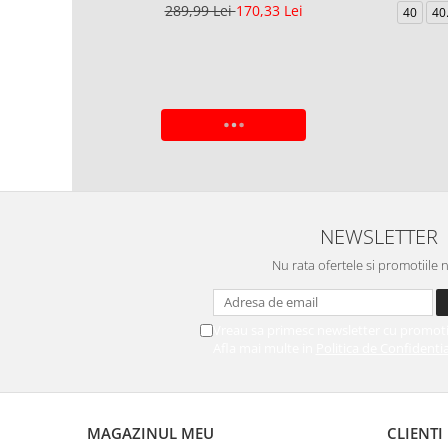
289,99 Lei
170,33 Lei
40
40
ADAUGA IN COS
NEWSLETTER
Nu rata ofertele si promotiile 
Vreau sa primesc newsletter cu promoti
Afla mai multe in
Politica de Confidentia
MAGAZINUL MEU
CLIENTI