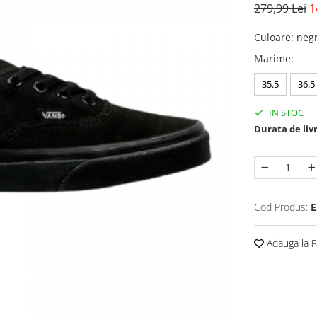
279,99 Lei
1
Culoare
:
neg
Marime
:
35.5
36.5
IN STOC
Durata de liv
Cod Produs:
E
Adauga la F