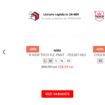
Livrare rapida in 24-48H
In toate judetele din ROMANIA
-30%
-43%
NIKE
B NSW TECH FLC PANT - FD3287-063
CHUCK
L
M
S
XL
XS
35
369,99 Lei
258,99 Lei
VEZI VARIANTE