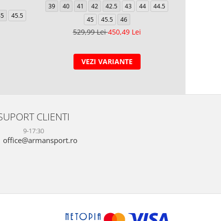
39
40
41
42
42.5
43
44
44.5
39
40
45
45.5
45
45.5
46
44.5
529,99 Lei
450,49 Lei
5
VEZI VARIANTE
SUPORT CLIENTI
9-17:30
office@armansport.ro