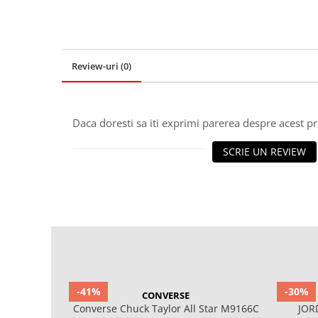
Review-uri
(0)
Daca doresti sa iti exprimi parerea despre acest 
SCRIE UN REVIEW
-41%
-30%
CONVERSE
Converse Chuck Taylor All Star M9166C
JOR