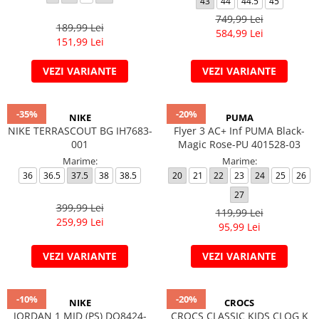
43
44
44.5
45
749,99 Lei
189,99 Lei
584,99 Lei
151,99 Lei
VEZI VARIANTE
VEZI VARIANTE
-35%
-20%
NIKE
PUMA
NIKE TERRASCOUT BG IH7683-
Flyer 3 AC+ Inf PUMA Black-
001
Magic Rose-PU 401528-03
Marime:
Marime:
36
36.5
37.5
38
38.5
20
21
22
23
24
25
26
27
399,99 Lei
119,99 Lei
259,99 Lei
95,99 Lei
VEZI VARIANTE
VEZI VARIANTE
-10%
-20%
NIKE
CROCS
JORDAN 1 MID (PS) DQ8424-
CROCS CLASSIC KIDS CLOG K