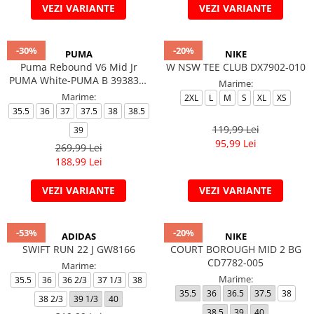
VEZI VARIANTE
VEZI VARIANTE
-30%
-20%
PUMA
NIKE
Puma Rebound V6 Mid Jr
W NSW TEE CLUB DX7902-010
PUMA White-PUMA B 393831-
Marime:
01
Marime:
2XL
L
M
S
XL
XS
35.5
36
37
37.5
38
38.5
119,99 Lei
39
95,99 Lei
269,99 Lei
188,99 Lei
VEZI VARIANTE
VEZI VARIANTE
-53%
-20%
ADIDAS
NIKE
SWIFT RUN 22 J GW8166
COURT BOROUGH MID 2 BG
CD7782-005
Marime:
Marime:
35.5
36
36 2/3
37 1/3
38
35.5
36
36.5
37.5
38
38 2/3
39 1/3
40
38.5
39
40