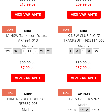
215,99 Lei
209,99 Lei
VEZI VARIANTE
VEZI VARIANTE
-20%
-30%
NIKE
NIKE
M NSW Tank Icon Futura -
K NSW CLUB FLC FZ
AR4991-013
TRACKSUIT - FD3114-063
Marime:
Marime:
2XL
3XL
L
M
S
XL
XS
L
M
S
XL
XS
109,99 Lei
339,99 Lei
87,99 Lei
237,99 Lei
VEZI VARIANTE
VEZI VARIANTE
-30%
-45%
NIKE
ADIDAS
NIKE REVOLUTION 7 GS -
Daily Cap - IC9707
FB7689-003
Marime:
Marime:
OSFM
OSFW
OSFY