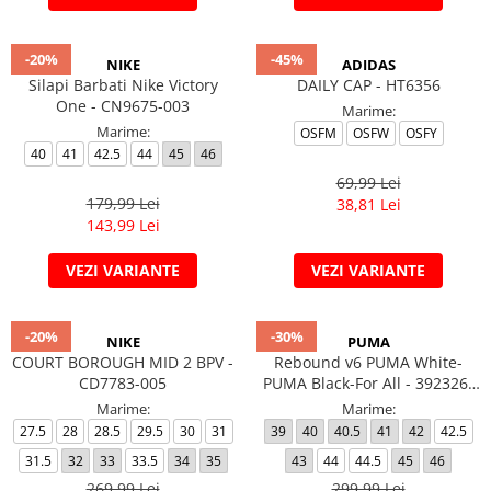
-20%
-45%
NIKE
ADIDAS
Silapi Barbati Nike Victory
DAILY CAP - HT6356
One - CN9675-003
Marime:
Marime:
OSFM
OSFW
OSFY
40
41
42.5
44
45
46
69,99 Lei
179,99 Lei
38,81 Lei
143,99 Lei
VEZI VARIANTE
VEZI VARIANTE
-20%
-30%
NIKE
PUMA
COURT BOROUGH MID 2 BPV -
Rebound v6 PUMA White-
CD7783-005
PUMA Black-For All - 392326-
04
Marime:
Marime:
27.5
28
28.5
29.5
30
31
39
40
40.5
41
42
42.5
31.5
32
33
33.5
34
35
43
44
44.5
45
46
269,99 Lei
299,99 Lei