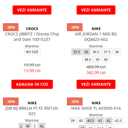
VEZI VARIANTE
VEZI VARIANTE
-30%
-30%
CROCS
NIKE
CROCS JIBBITZ / Disney Chip
AIR JORDAN 1 MID BG
and Dale 10015237
DQ8423-602
Marime:
Marime:
NO SIZE
35.5
36
36.5
37.5
38
38.5
39
40
19,99 Lei
489,99 Lei
13,99 Lei
342,99 Lei
ADAUGA IN COS
VEZI VARIANTE
-20%
-22%
NIKE
NIKE
JDB MJ BRKLN FT FZ 95F120-
NIKE SHOX TL AV3595-016
023
Marime:
Marime:
39
40
40.5
41
42
42.5
L
M
S
XL