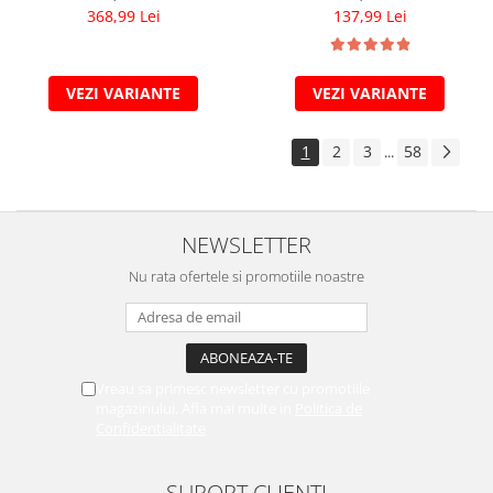
368,99 Lei
137,99 Lei
VEZI VARIANTE
VEZI VARIANTE
1
2
3
58
...
NEWSLETTER
Nu rata ofertele si promotiile noastre
Vreau sa primesc newsletter cu promotiile
magazinului. Afla mai multe in
Politica de
Confidentialitate
SUPORT CLIENTI