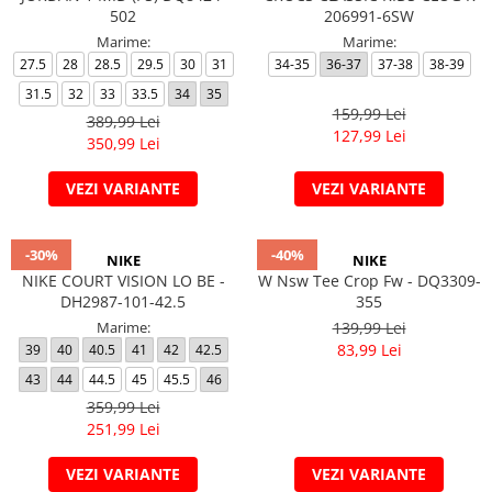
502
206991-6SW
Marime:
Marime:
27.5
28
28.5
29.5
30
31
34-35
36-37
37-38
38-39
31.5
32
33
33.5
34
35
159,99 Lei
389,99 Lei
127,99 Lei
350,99 Lei
VEZI VARIANTE
VEZI VARIANTE
-30%
-40%
NIKE
NIKE
NIKE COURT VISION LO BE -
W Nsw Tee Crop Fw - DQ3309-
DH2987-101-42.5
355
Marime:
139,99 Lei
83,99 Lei
39
40
40.5
41
42
42.5
43
44
44.5
45
45.5
46
359,99 Lei
251,99 Lei
VEZI VARIANTE
VEZI VARIANTE