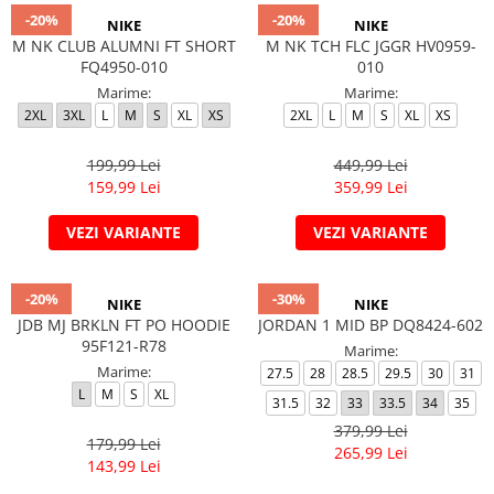
-20%
-20%
NIKE
NIKE
M NK CLUB ALUMNI FT SHORT
M NK TCH FLC JGGR HV0959-
FQ4950-010
010
Marime:
Marime:
2XL
3XL
L
M
S
XL
XS
2XL
L
M
S
XL
XS
199,99 Lei
449,99 Lei
159,99 Lei
359,99 Lei
VEZI VARIANTE
VEZI VARIANTE
-20%
-30%
NIKE
NIKE
JDB MJ BRKLN FT PO HOODIE
JORDAN 1 MID BP DQ8424-602
95F121-R78
Marime:
Marime:
27.5
28
28.5
29.5
30
31
L
M
S
XL
31.5
32
33
33.5
34
35
379,99 Lei
179,99 Lei
265,99 Lei
143,99 Lei