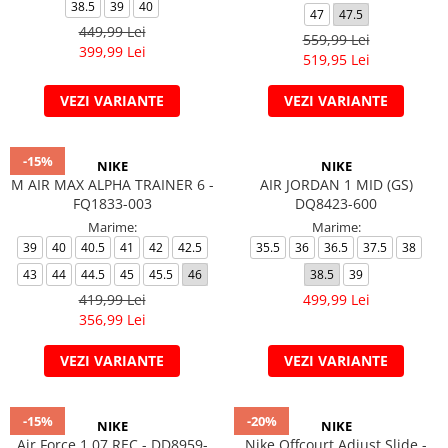
Veste
Pantaloni
Treninguri
38.5
39
40
47
47.5
449,99 Lei
Pantaloni scurți
Tricouri
559,99 Lei
399,99 Lei
Rochii/Fuste
Veste
519,95 Lei
Treninguri
VEZI VARIANTE
VEZI VARIANTE
Tricouri
Veste
-15%
NIKE
NIKE
M AIR MAX ALPHA TRAINER 6 -
AIR JORDAN 1 MID (GS)
FQ1833-003
DQ8423-600
Marime:
Marime:
39
40
40.5
41
42
42.5
35.5
36
36.5
37.5
38
43
44
44.5
45
45.5
46
38.5
39
419,99 Lei
499,99 Lei
356,99 Lei
VEZI VARIANTE
VEZI VARIANTE
-15%
-20%
NIKE
NIKE
Air Force 1 07 REC - DD8959-
Nike Offcourt Adjust Slide -