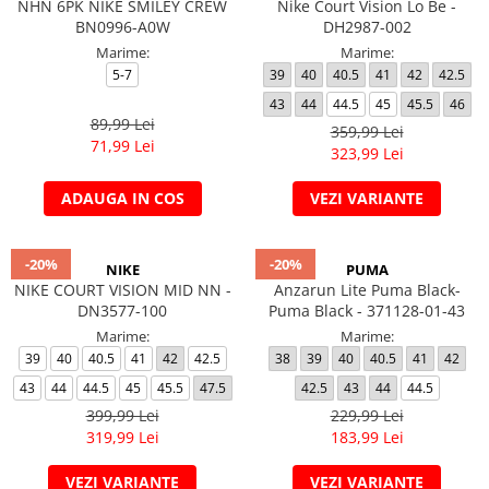
NHN 6PK NIKE SMILEY CREW
Nike Court Vision Lo Be -
BN0996-A0W
DH2987-002
Marime:
Marime:
5-7
39
40
40.5
41
42
42.5
43
44
44.5
45
45.5
46
89,99 Lei
359,99 Lei
71,99 Lei
323,99 Lei
ADAUGA IN COS
VEZI VARIANTE
-20%
-20%
NIKE
PUMA
NIKE COURT VISION MID NN -
Anzarun Lite Puma Black-
DN3577-100
Puma Black - 371128-01-43
Marime:
Marime:
39
40
40.5
41
42
42.5
38
39
40
40.5
41
42
43
44
44.5
45
45.5
47.5
42.5
43
44
44.5
399,99 Lei
229,99 Lei
319,99 Lei
183,99 Lei
VEZI VARIANTE
VEZI VARIANTE