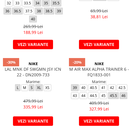
32
33
33.5
34
35
35.5
69,99 Lei
36
36.5
37.5
38
38.5
39
38,81 Lei
40
269,99 Lei
188,99 Lei
VEZI VARIANTE
VEZI VARIANTE
-30%
-20%
NIKE
NIKE
LAL MNK DF SWGMN JSY ICN
M AIR MAX ALPHA TRAINER 6 -
22 - DN2009-733
FQ1833-001
Marime:
Marime:
L
M
S
XL
XS
39
40
40.5
41
42
42.5
43
44
44.5
45
45.5
46
479,99 Lei
409,99 Lei
335,99 Lei
327,99 Lei
VEZI VARIANTE
VEZI VARIANTE