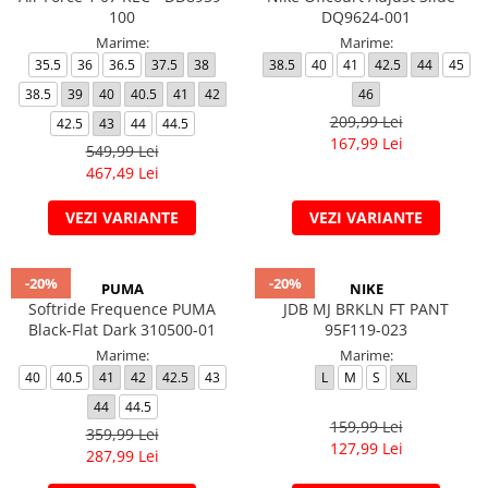
100
DQ9624-001
Marime:
Marime:
35.5
36
36.5
37.5
38
38.5
40
41
42.5
44
45
38.5
39
40
40.5
41
42
46
209,99 Lei
42.5
43
44
44.5
167,99 Lei
549,99 Lei
467,49 Lei
VEZI VARIANTE
VEZI VARIANTE
-20%
-20%
PUMA
NIKE
Softride Frequence PUMA
JDB MJ BRKLN FT PANT
Black-Flat Dark 310500-01
95F119-023
Marime:
Marime:
40
40.5
41
42
42.5
43
L
M
S
XL
44
44.5
159,99 Lei
359,99 Lei
127,99 Lei
287,99 Lei