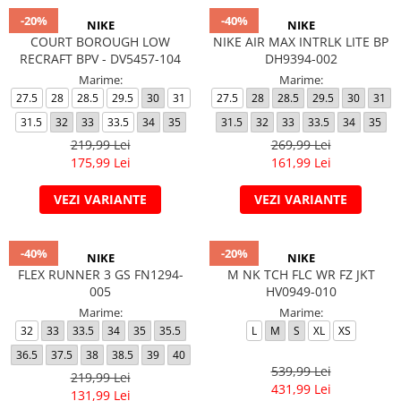
-20%
-40%
NIKE
NIKE
COURT BOROUGH LOW
NIKE AIR MAX INTRLK LITE BP
RECRAFT BPV - DV5457-104
DH9394-002
Marime:
Marime:
27.5
28
28.5
29.5
30
31
27.5
28
28.5
29.5
30
31
31.5
32
33
33.5
34
35
31.5
32
33
33.5
34
35
219,99 Lei
269,99 Lei
175,99 Lei
161,99 Lei
VEZI VARIANTE
VEZI VARIANTE
-40%
-20%
NIKE
NIKE
FLEX RUNNER 3 GS FN1294-
M NK TCH FLC WR FZ JKT
005
HV0949-010
Marime:
Marime:
32
33
33.5
34
35
35.5
L
M
S
XL
XS
36.5
37.5
38
38.5
39
40
539,99 Lei
219,99 Lei
431,99 Lei
131,99 Lei