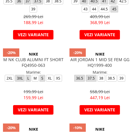
35.5
36
37
37.5
38
38.5
39
40
40.5
41
42
42.5
39
43
44
44.5
45
269,99 Lei
409,99 Lei
188,99 Lei
368,99 Lei
VEZI VARIANTE
VEZI VARIANTE
-20%
-20%
NIKE
NIKE
M NK CLUB ALUMNI FT SHORT
AIR JORDAN 1 MID SE FEM GG
FQ4950-063
HQ1999-400
Marime:
Marime:
2XL
3XL
L
M
S
XL
XS
36.5
37.5
38
38.5
39
199,99 Lei
558,99 Lei
159,99 Lei
447,19 Lei
VEZI VARIANTE
VEZI VARIANTE
-20%
-10%
NIKE
NIKE