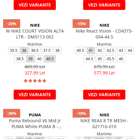
VEZI VARIANTE
VEZI VARIANTE
-20%
-15%
NIKE
NIKE
W NIKE COURT VISION ALTA
Nike React Vision - CD4373-
LTR - DM0113-002
004-44.5
Marime:
Marime:
35.5
36
36.5
37.5
38
40.5
41
42
42.5
43
44
38.5
39
40
40.5
44.5
45
45.5
46
409,99 Lei
679,99 Lei
327,99 Lei
577,99 Lei
VEZI VARIANTE
VEZI VARIANTE
-30%
-10%
PUMA
NIKE
Puma Rebound V6 Mid Jr
NIKE REAX 8 TR MESH -
PUMA White-PUMA B -
621716-010
393831-03
Marime:
Marime: