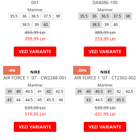
001
DA4086-100
Marime:
Marime:
35.5
36
36.5
37.5
38
35.5
36
36.5
37.5
38
38.5
39
40
38.5
39
40
459,99 Lei
389,99 Lei
399,99 Lei
233,99 Lei
VEZI VARIANTE
VEZI VARIANTE
-4%
-20%
NIKE
NIKE
AIR FORCE 1 `07 - CW2288-001
AIR FORCE 1 `07 - CT2302-002
Marime:
Marime:
39
40
40.5
41
42
42.5
39
40
40.5
41
42
42.5
43
44
44.5
45
45.5
46
43
44.5
45
45.5
539,99 Lei
539,99 Lei
519,95 Lei
431,99 Lei
VEZI VARIANTE
VEZI VARIANTE