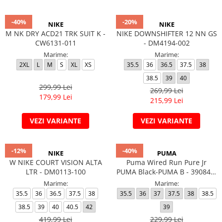
-40%
-20%
NIKE
NIKE
M NK DRY ACD21 TRK SUIT K -
NIKE DOWNSHIFTER 12 NN GS
CW6131-011
- DM4194-002
Marime:
Marime:
2XL
L
M
S
XL
XS
35.5
36
36.5
37.5
38
38.5
39
40
299,99 Lei
269,99 Lei
179,99 Lei
215,99 Lei
VEZI VARIANTE
VEZI VARIANTE
-12%
-40%
NIKE
PUMA
W NIKE COURT VISION ALTA
Puma Wired Run Pure Jr
LTR - DM0113-100
PUMA Black-PUMA B - 390847-
01
Marime:
Marime:
35.5
36
36.5
37.5
38
35.5
36
37
37.5
38
38.5
38.5
39
40
40.5
42
39
419,99 Lei
229,99 Lei