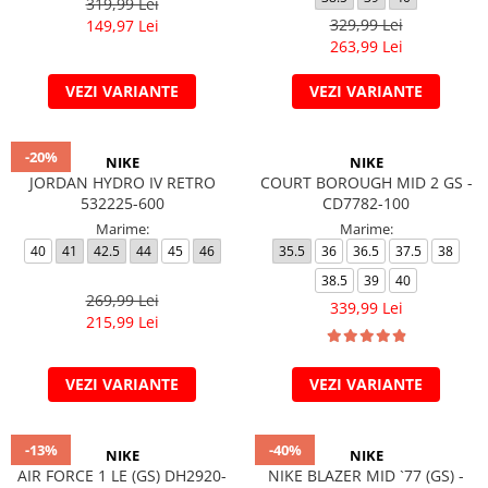
319,99 Lei
329,99 Lei
149,97 Lei
263,99 Lei
VEZI VARIANTE
VEZI VARIANTE
-20%
NIKE
NIKE
JORDAN HYDRO IV RETRO
COURT BOROUGH MID 2 GS -
532225-600
CD7782-100
Marime:
Marime:
40
41
42.5
44
45
46
35.5
36
36.5
37.5
38
38.5
39
40
269,99 Lei
339,99 Lei
215,99 Lei
VEZI VARIANTE
VEZI VARIANTE
-13%
-40%
NIKE
NIKE
AIR FORCE 1 LE (GS) DH2920-
NIKE BLAZER MID `77 (GS) -