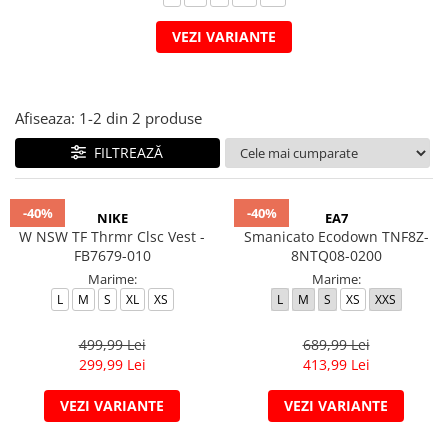
Veste
Pantaloni
Treninguri
Pantaloni scurți
Tricouri
VEZI VARIANTE
Rochii/Fuste
Veste
Treninguri
Tricouri
Afiseaza:
1-
2
din
2
produse
Veste
FILTREAZĂ
-40%
-40%
NIKE
EA7
W NSW TF Thrmr Clsc Vest -
Smanicato Ecodown TNF8Z-
FB7679-010
8NTQ08-0200
Marime:
Marime:
L
M
S
XL
XS
L
M
S
XS
XXS
499,99 Lei
689,99 Lei
299,99 Lei
413,99 Lei
VEZI VARIANTE
VEZI VARIANTE