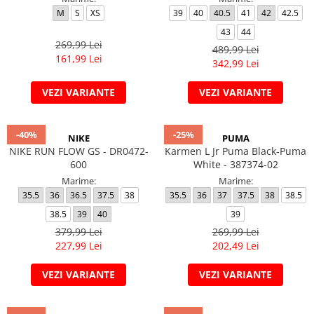
M
S
XS
39
40
40.5
41
42
42.5
43
44
269,99 Lei
489,99 Lei
161,99 Lei
342,99 Lei
VEZI VARIANTE
VEZI VARIANTE
-40%
-25%
NIKE
PUMA
NIKE RUN FLOW GS - DR0472-
Karmen L Jr Puma Black-Puma
600
White - 387374-02
Marime:
Marime:
35.5
36
36.5
37.5
38
35.5
36
37
37.5
38
38.5
38.5
39
40
39
379,99 Lei
269,99 Lei
227,99 Lei
202,49 Lei
VEZI VARIANTE
VEZI VARIANTE