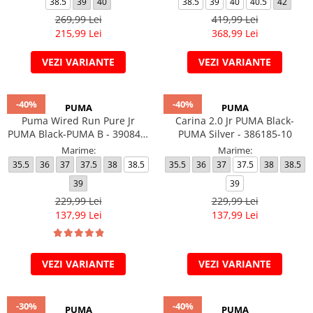
38.5
39
40
38.5
39
40
40.5
42
269,99 Lei
419,99 Lei
215,99 Lei
368,99 Lei
VEZI VARIANTE
VEZI VARIANTE
-40%
-40%
PUMA
PUMA
Puma Wired Run Pure Jr
Carina 2.0 Jr PUMA Black-
PUMA Black-PUMA B - 390847-
PUMA Silver - 386185-10
01
Marime:
Marime:
35.5
36
37
37.5
38
38.5
35.5
36
37
37.5
38
38.5
39
39
229,99 Lei
229,99 Lei
137,99 Lei
137,99 Lei
VEZI VARIANTE
VEZI VARIANTE
-30%
-40%
PUMA
PUMA