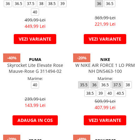
36
36.5
37.5
38
38.5
39
36
36.5
40
369,99 Lei
499,99 Lei
221,99 Lei
449,99 Lei
VEZI VARIANTE
VEZI VARIANTE
-40%
-20%
PUMA
NIKE
Skyrocket Lite Elevate Rose
W NIKE AIR FORCE 1 LO PRM
Mauve-Rose G 311494-02
NH DN5463-100
Marime:
Marime:
40
35.5
36
36.5
37.5
38
38.5
39
40
40.5
239,99 Lei
509,99 Lei
143,99 Lei
407,99 Lei
ADAUGA IN COS
VEZI VARIANTE
-20%
-48%