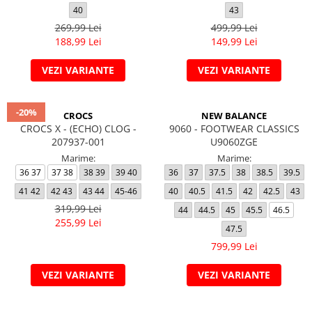
40
43
269,99 Lei
499,99 Lei
188,99 Lei
149,99 Lei
VEZI VARIANTE
VEZI VARIANTE
-20%
CROCS
NEW BALANCE
CROCS X - (ECHO) CLOG -
9060 - FOOTWEAR CLASSICS
207937-001
U9060ZGE
Marime:
Marime:
36 37
37 38
38 39
39 40
36
37
37.5
38
38.5
39.5
41 42
42 43
43 44
45-46
40
40.5
41.5
42
42.5
43
319,99 Lei
44
44.5
45
45.5
46.5
255,99 Lei
47.5
799,99 Lei
VEZI VARIANTE
VEZI VARIANTE