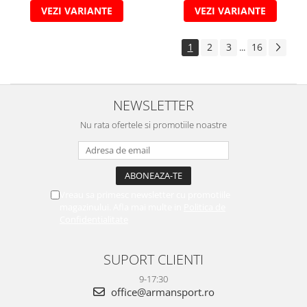
VEZI VARIANTE
VEZI VARIANTE
1
2
3
16
...
NEWSLETTER
Nu rata ofertele si promotiile noastre
Vreau sa primesc newsletter cu promotiile
magazinului. Afla mai multe in
Politica de
Confidentialitate
SUPORT CLIENTI
9-17:30
office@armansport.ro