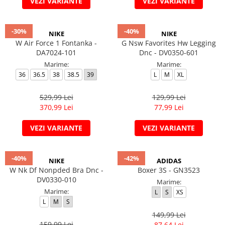
VEZI VARIANTE
VEZI VARIANTE
-30%
-40%
NIKE
NIKE
W Air Force 1 Fontanka -
G Nsw Favorites Hw Legging
DA7024-101
Dnc - DV0350-601
Marime:
Marime:
36
36.5
38
38.5
39
L
M
XL
529,99 Lei
129,99 Lei
370,99 Lei
77,99 Lei
VEZI VARIANTE
VEZI VARIANTE
-40%
-42%
NIKE
ADIDAS
W Nk Df Nonpded Bra Dnc -
Boxer 3S - GN3523
DV0330-010
Marime:
Marime:
L
S
XS
L
M
S
149,99 Lei
159,99 Lei
87,64 Lei