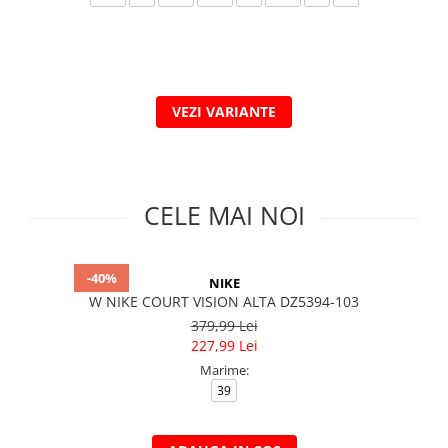
Veste
Pantaloni
Treninguri
Pantaloni scurți
Tricouri
Rochii/Fuste
Veste
Treninguri
Tricouri
VEZI VARIANTE
Veste
CELE MAI NOI
-40%
NIKE
W NIKE COURT VISION ALTA DZ5394-103
379,99 Lei
227,99 Lei
Marime:
39