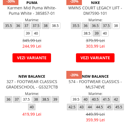
-30%
-20%
PUMA
NIKE
Karmen Mid Puma White-
WMNS COURT LEGACY LIFT -
Puma White - 385857-01
DM7590-101
Marime:
Marime:
35.5
36
37
37.5
38
38.5
35.5
36
36.5
37.5
38
39
40
38.5
39
40
349,99 Lei
379,99 Lei
244,99 Lei
303,99 Lei
VEZI VARIANTE
VEZI VARIANTE
-20%
NEW BALANCE
NEW BALANCE
327 - FOOTWEAR CLASSICS
574 - FOOTWEAR CLASSICS -
GRADESCHOOL - GS327CTB
ML574EVE
Marime:
Marime:
36
37
37.5
38
38.5
39
39.5
40
40.5
41.5
42
40
42.5
43
44
44.5
45
45.5
419,99 Lei
449,99 Lei
359,99 Lei