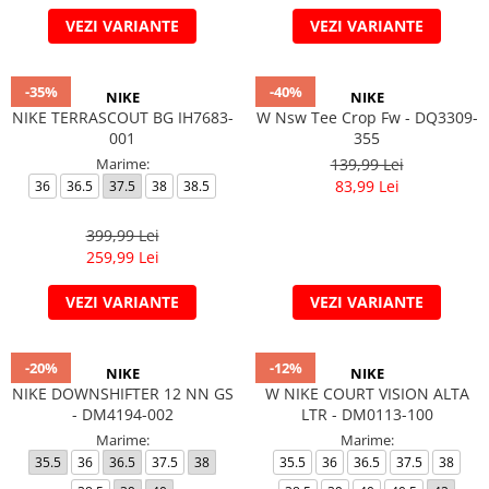
VEZI VARIANTE
VEZI VARIANTE
-35%
-40%
NIKE
NIKE
NIKE TERRASCOUT BG IH7683-
W Nsw Tee Crop Fw - DQ3309-
001
355
Marime:
139,99 Lei
83,99 Lei
36
36.5
37.5
38
38.5
399,99 Lei
259,99 Lei
VEZI VARIANTE
VEZI VARIANTE
-20%
-12%
NIKE
NIKE
NIKE DOWNSHIFTER 12 NN GS
W NIKE COURT VISION ALTA
- DM4194-002
LTR - DM0113-100
Marime:
Marime:
35.5
36
36.5
37.5
38
35.5
36
36.5
37.5
38