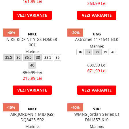
161,99 Lei
263,99 Lei
VEZI VARIANTE
VEZI VARIANTE
-40%
-20%
NIKE
UGG
NIKE KIDFINITY GS FD6058-
Astromel 1171541-BLK
001
Marime:
Marime:
36
37
38
39
40
35.5
36
36.5
38
38.5
39
839,99 Lei
40
671,99 Lei
359,99 Lei
215,99 Lei
VEZI VARIANTE
VEZI VARIANTE
-10%
-40%
NIKE
NIKE
AIR JORDAN 1 MID (GS)
WMNS Jordan Series Es
DQ8423-502
DN1857-610
Marime:
Marime: