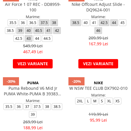
Air Force 1 07 REC - DD8959-
Nike Offcourt Adjust Slide -
100
DQ9624-001
Marime:
Marime:
35.5
36
36.5
37.5
38
38.5
40
41
42.5
44
45
38.5
39
40
40.5
41
42
46
209,99 Lei
42.5
43
44
44.5
167,99 Lei
549,99 Lei
467,49 Lei
VEZI VARIANTE
VEZI VARIANTE
-30%
-20%
PUMA
NIKE
Puma Rebound V6 Mid Jr
W NSW TEE CLUB DX7902-010
PUMA White-PUMA B 393831-
Marime:
01
Marime:
2XL
L
M
S
XL
XS
35.5
36
37
37.5
38
38.5
119,99 Lei
39
95,99 Lei
269,99 Lei
188,99 Lei