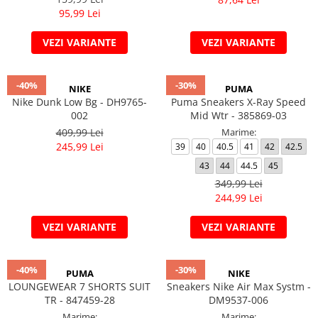
95,99 Lei
VEZI VARIANTE
VEZI VARIANTE
-40%
-30%
NIKE
PUMA
Nike Dunk Low Bg - DH9765-
Puma Sneakers X-Ray Speed
002
Mid Wtr - 385869-03
409,99 Lei
Marime:
245,99 Lei
39
40
40.5
41
42
42.5
43
44
44.5
45
349,99 Lei
244,99 Lei
VEZI VARIANTE
VEZI VARIANTE
-40%
-30%
PUMA
NIKE
LOUNGEWEAR 7 SHORTS SUIT
Sneakers Nike Air Max Systm -
TR - 847459-28
DM9537-006
Marime:
Marime: