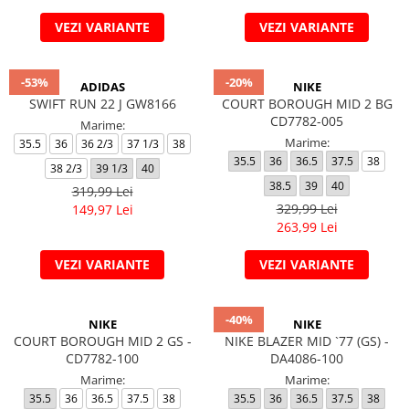
VEZI VARIANTE
VEZI VARIANTE
-53%
-20%
ADIDAS
NIKE
SWIFT RUN 22 J GW8166
COURT BOROUGH MID 2 BG
CD7782-005
Marime:
Marime:
35.5
36
36 2/3
37 1/3
38
35.5
36
36.5
37.5
38
38 2/3
39 1/3
40
38.5
39
40
319,99 Lei
329,99 Lei
149,97 Lei
263,99 Lei
VEZI VARIANTE
VEZI VARIANTE
-40%
NIKE
NIKE
COURT BOROUGH MID 2 GS -
NIKE BLAZER MID `77 (GS) -
CD7782-100
DA4086-100
Marime:
Marime:
35.5
36
36.5
37.5
38
35.5
36
36.5
37.5
38