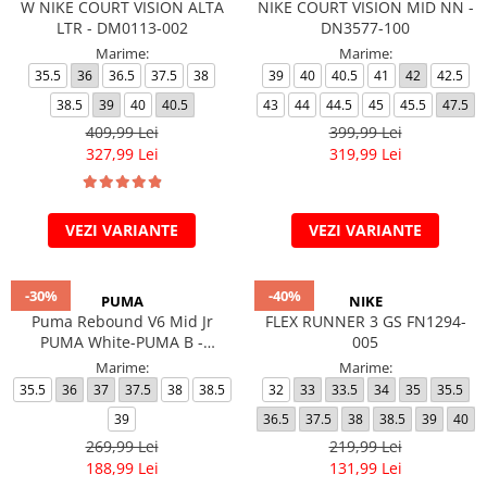
W NIKE COURT VISION ALTA
NIKE COURT VISION MID NN -
LTR - DM0113-002
DN3577-100
Marime:
Marime:
35.5
36
36.5
37.5
38
39
40
40.5
41
42
42.5
38.5
39
40
40.5
43
44
44.5
45
45.5
47.5
409,99 Lei
399,99 Lei
327,99 Lei
319,99 Lei
VEZI VARIANTE
VEZI VARIANTE
-30%
-40%
PUMA
NIKE
Puma Rebound V6 Mid Jr
FLEX RUNNER 3 GS FN1294-
PUMA White-PUMA B -
005
393831-03
Marime:
Marime:
35.5
36
37
37.5
38
38.5
32
33
33.5
34
35
35.5
39
36.5
37.5
38
38.5
39
40
269,99 Lei
219,99 Lei
188,99 Lei
131,99 Lei