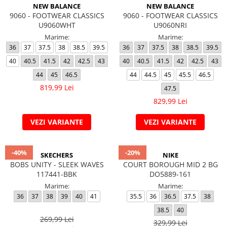
NEW BALANCE
NEW BALANCE
9060 - FOOTWEAR CLASSICS
9060 - FOOTWEAR CLASSICS
U9060WHT
U9060NRI
Marime:
Marime:
36
37
37.5
38
38.5
39.5
36
37
37.5
38
38.5
39.5
40
40.5
41.5
42
42.5
43
40
40.5
41.5
42
42.5
43
44
45
46.5
44
44.5
45
45.5
46.5
819,99 Lei
47.5
829,99 Lei
VEZI VARIANTE
VEZI VARIANTE
-40%
-20%
SKECHERS
NIKE
BOBS UNITY - SLEEK WAVES
COURT BOROUGH MID 2 BG
117441-BBK
DO5889-161
Marime:
Marime:
36
37
38
39
40
41
35.5
36
36.5
37.5
38
38.5
40
269,99 Lei
329,99 Lei