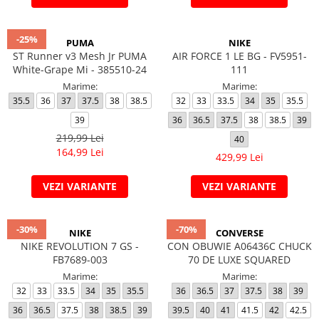
-25%
PUMA
NIKE
ST Runner v3 Mesh Jr PUMA
AIR FORCE 1 LE BG - FV5951-
White-Grape Mi - 385510-24
111
Marime:
Marime:
35.5
36
37
37.5
38
38.5
32
33
33.5
34
35
35.5
39
36
36.5
37.5
38
38.5
39
219,99 Lei
40
164,99 Lei
429,99 Lei
VEZI VARIANTE
VEZI VARIANTE
-30%
-70%
NIKE
CONVERSE
NIKE REVOLUTION 7 GS -
CON OBUWIE A06436C CHUCK
FB7689-003
70 DE LUXE SQUARED
Marime:
Marime:
32
33
33.5
34
35
35.5
36
36.5
37
37.5
38
39
36
36.5
37.5
38
38.5
39
39.5
40
41
41.5
42
42.5