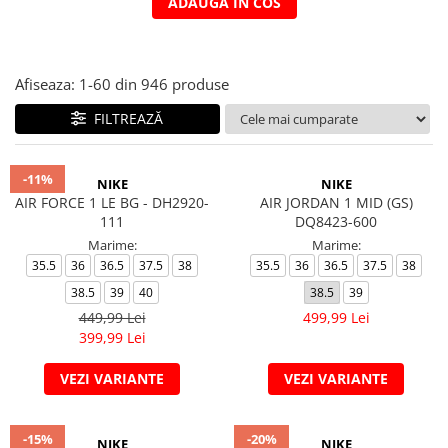
ADAUGA IN COS
Afiseaza:
1-
60
din
946
produse
FILTREAZĂ
-11%
NIKE
NIKE
AIR FORCE 1 LE BG - DH2920-
AIR JORDAN 1 MID (GS)
111
DQ8423-600
Marime:
Marime:
35.5
36
36.5
37.5
38
35.5
36
36.5
37.5
38
38.5
39
40
38.5
39
449,99 Lei
499,99 Lei
399,99 Lei
VEZI VARIANTE
VEZI VARIANTE
-15%
-20%
NIKE
NIKE