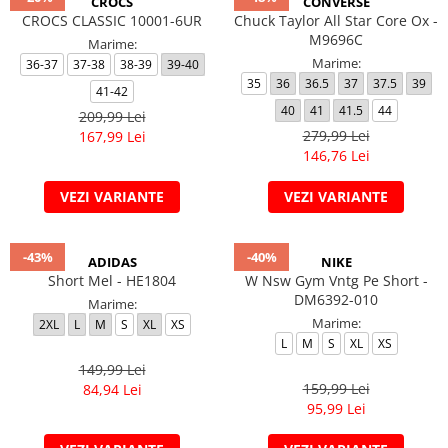
CROCS
CONVERSE
CROCS CLASSIC 10001-6UR
Chuck Taylor All Star Core Ox -
M9696C
Marime:
Marime:
36-37
37-38
38-39
39-40
35
36
36.5
37
37.5
39
41-42
40
41
41.5
44
209,99 Lei
279,99 Lei
167,99 Lei
146,76 Lei
VEZI VARIANTE
VEZI VARIANTE
-43%
-40%
ADIDAS
NIKE
Short Mel - HE1804
W Nsw Gym Vntg Pe Short -
DM6392-010
Marime:
Marime:
2XL
L
M
S
XL
XS
L
M
S
XL
XS
149,99 Lei
159,99 Lei
84,94 Lei
95,99 Lei