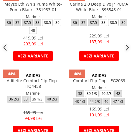
Mayze Lth Wn s Puma White-
Carina 2.0 Deep Dive Jr PUMA
Puma Black - 381983-01
White-Blue - 396545-01
Marime:
Marime:
36
37
37.5
38
38.5
39
36
37
37.5
38
38.5
39
40
229,99 Lei
419,99 Lei
137,99 Lei
293,99 Lei
VEZI VARIANTE
VEZI VARIANTE
-44%
-40%
ADIDAS
ADIDAS
Adilette Comfort Flip Flop -
Comfort Flip Flop - EG2069
HQ4458
Marime:
Marime:
38
39 1/3
40 2/3
42
36 2/3
38
39 1/3
40 2/3
43 1/3
44 2/3
46
47 1/3
169,99 Lei
169,99 Lei
101,99 Lei
94,98 Lei
VEZI VARIANTE
VEZI VARIANTE