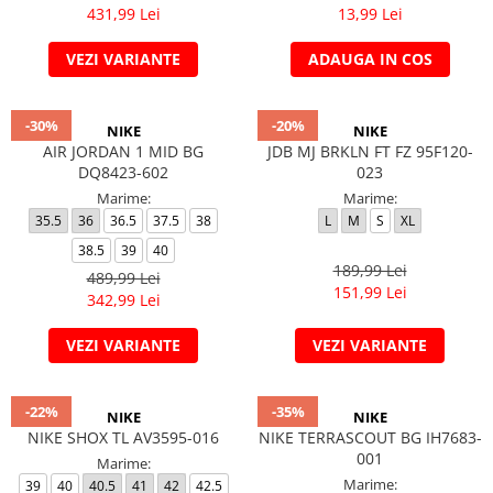
431,99 Lei
13,99 Lei
VEZI VARIANTE
ADAUGA IN COS
-30%
-20%
NIKE
NIKE
AIR JORDAN 1 MID BG
JDB MJ BRKLN FT FZ 95F120-
DQ8423-602
023
Marime:
Marime:
35.5
36
36.5
37.5
38
L
M
S
XL
38.5
39
40
189,99 Lei
489,99 Lei
151,99 Lei
342,99 Lei
VEZI VARIANTE
VEZI VARIANTE
-22%
-35%
NIKE
NIKE
NIKE SHOX TL AV3595-016
NIKE TERRASCOUT BG IH7683-
001
Marime:
Marime:
39
40
40.5
41
42
42.5