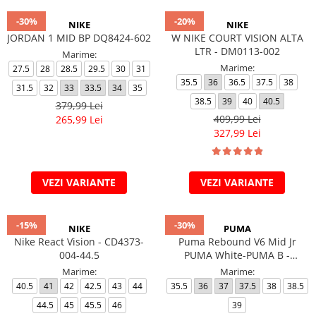
-30%
-20%
NIKE
NIKE
JORDAN 1 MID BP DQ8424-602
W NIKE COURT VISION ALTA
LTR - DM0113-002
Marime:
Marime:
27.5
28
28.5
29.5
30
31
35.5
36
36.5
37.5
38
31.5
32
33
33.5
34
35
38.5
39
40
40.5
379,99 Lei
409,99 Lei
265,99 Lei
327,99 Lei
VEZI VARIANTE
VEZI VARIANTE
-15%
-30%
NIKE
PUMA
Nike React Vision - CD4373-
Puma Rebound V6 Mid Jr
004-44.5
PUMA White-PUMA B -
393831-03
Marime:
Marime:
40.5
41
42
42.5
43
44
35.5
36
37
37.5
38
38.5
44.5
45
45.5
46
39