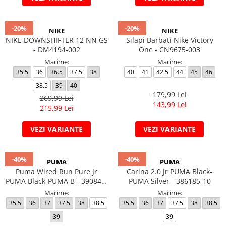
-20%
-20%
NIKE
NIKE
NIKE DOWNSHIFTER 12 NN GS
Silapi Barbati Nike Victory
- DM4194-002
One - CN9675-003
Marime:
Marime:
35.5
36
36.5
37.5
38
40
41
42.5
44
45
46
38.5
39
40
179,99 Lei
269,99 Lei
143,99 Lei
215,99 Lei
VEZI VARIANTE
VEZI VARIANTE
-40%
-40%
PUMA
PUMA
Puma Wired Run Pure Jr
Carina 2.0 Jr PUMA Black-
PUMA Black-PUMA B - 390847-
PUMA Silver - 386185-10
01
Marime:
Marime:
35.5
36
37
37.5
38
38.5
35.5
36
37
37.5
38
38.5
39
39