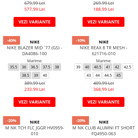
679,99 Lei
269,99 Lei
577,99 Lei
188,99 Lei
VEZI VARIANTE
VEZI VARIANTE
-40%
-10%
NIKE
NIKE
NIKE BLAZER MID `77 (GS) -
NIKE REAX 8 TR MESH -
DA4086-100
621716-010
Marime:
Marime:
35.5
36
36.5
37.5
38
39
40
40.5
41
42
42.5
38.5
39
40
43
44
44.5
45
389,99 Lei
409,99 Lei
233,99 Lei
368,99 Lei
VEZI VARIANTE
VEZI VARIANTE
-20%
-20%
NIKE
NIKE
M NK TCH FLC JGGR HV0959-
M NK CLUB ALUMNI FT SHORT
010
FQ4950-063