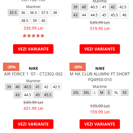
Marime:
Marime:
39
40
40.5
41
42
42.5
35.5
36
36.5
37.5
38
43
44
44.5
45
45.5
46
38.5
39
40
539,99 Lei
339,99 Lei
519,95 Lei
VEZI VARIANTE
VEZI VARIANTE
-20%
-20%
NIKE
NIKE
AIR FORCE 1 `07 - CT2302-002
M NK CLUB ALUMNI FT SHORT
FQ4950-010
Marime:
Marime:
39
40
40.5
41
42
42.5
2XL
3XL
L
M
S
XL
XS
43
44.5
45
45.5
539,99 Lei
199,99 Lei
431,99 Lei
159,99 Lei
VEZI VARIANTE
VEZI VARIANTE