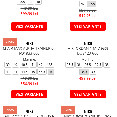
Veste
Pantaloni
Treninguri
38.5
39
40
47
47.5
449,99 Lei
Pantaloni scurți
Tricouri
559,99 Lei
399,99 Lei
Rochii/Fuste
Veste
519,95 Lei
Treninguri
VEZI VARIANTE
VEZI VARIANTE
Tricouri
Veste
-15%
NIKE
NIKE
M AIR MAX ALPHA TRAINER 6 -
AIR JORDAN 1 MID (GS)
FQ1833-003
DQ8423-600
Marime:
Marime:
39
40
40.5
41
42
42.5
35.5
36
36.5
37.5
38
43
44
44.5
45
45.5
46
38.5
39
419,99 Lei
499,99 Lei
356,99 Lei
VEZI VARIANTE
VEZI VARIANTE
-15%
-20%
NIKE
NIKE
Air Force 1 07 REC - DD8959-
Nike Offcourt Adjust Slide -