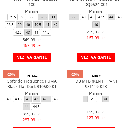
100
DQ9624-001
Marime:
Marime:
35.5
36
36.5
37.5
38
38.5
40
41
42.5
44
45
38.5
39
40
40.5
41
42
46
209,99 Lei
42.5
43
44
44.5
167,99 Lei
549,99 Lei
467,49 Lei
VEZI VARIANTE
VEZI VARIANTE
-20%
-20%
PUMA
NIKE
Softride Frequence PUMA
JDB MJ BRKLN FT PANT
Black-Flat Dark 310500-01
95F119-023
Marime:
Marime:
40
40.5
41
42
42.5
43
L
M
S
XL
44
44.5
159,99 Lei
359,99 Lei
127,99 Lei
287,99 Lei