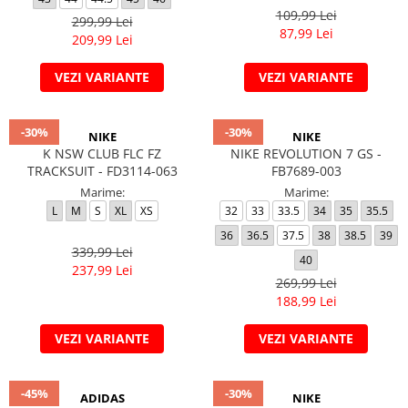
109,99 Lei
299,99 Lei
87,99 Lei
209,99 Lei
VEZI VARIANTE
VEZI VARIANTE
-30%
-30%
NIKE
NIKE
K NSW CLUB FLC FZ
NIKE REVOLUTION 7 GS -
TRACKSUIT - FD3114-063
FB7689-003
Marime:
Marime:
L
M
S
XL
XS
32
33
33.5
34
35
35.5
36
36.5
37.5
38
38.5
39
339,99 Lei
40
237,99 Lei
269,99 Lei
188,99 Lei
VEZI VARIANTE
VEZI VARIANTE
-45%
-30%
ADIDAS
NIKE