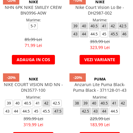
-20%
-10%
NIKE
NIKE
NHN 6PK NIKE SMILEY CREW
Nike Court Vision Lo Be -
BN0996-A0W
DH2987-002
Marime:
Marime:
5-7
39
40
40.5
41
42
42.5
43
44
44.5
45
45.5
46
89,99 Lei
359,99 Lei
71,99 Lei
323,99 Lei
ADAUGA IN COS
VEZI VARIANTE
-20%
-20%
NIKE
PUMA
NIKE COURT VISION MID NN -
Anzarun Lite Puma Black-
DN3577-100
Puma Black - 371128-01-43
Marime:
Marime:
39
40
40.5
41
42
42.5
38
39
40
40.5
41
42
43
44
44.5
45
45.5
47.5
42.5
43
44
44.5
399,99 Lei
229,99 Lei
319,99 Lei
183,99 Lei