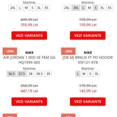
Marime:
Marime:
2XL
L
M
S
XL
XS
2XL
3XL
L
M
S
XL
XS
449,99 Lei
199,99 Lei
359,99 Lei
159,99 Lei
VEZI VARIANTE
VEZI VARIANTE
-20%
-20%
NIKE
NIKE
AIR JORDAN 1 MID SE FEM GG
JDB MJ BRKLN FT PO HOODIE
HQ1999-400
95F121-R78
Marime:
Marime:
36.5
37.5
38
38.5
39
L
M
S
XL
558,99 Lei
179,99 Lei
447,19 Lei
143,99 Lei
VEZI VARIANTE
VEZI VARIANTE