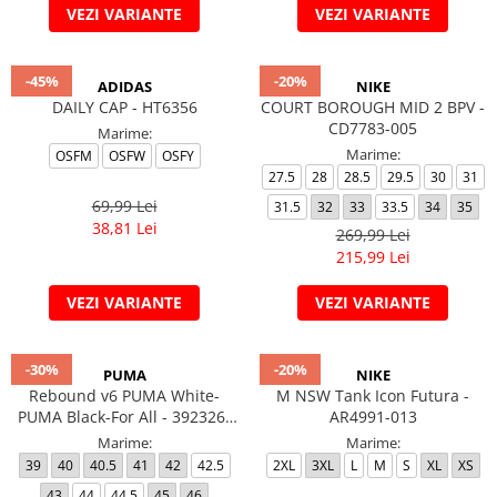
VEZI VARIANTE
VEZI VARIANTE
-45%
-20%
ADIDAS
NIKE
DAILY CAP - HT6356
COURT BOROUGH MID 2 BPV -
CD7783-005
Marime:
Marime:
OSFM
OSFW
OSFY
27.5
28
28.5
29.5
30
31
69,99 Lei
31.5
32
33
33.5
34
35
38,81 Lei
269,99 Lei
215,99 Lei
VEZI VARIANTE
VEZI VARIANTE
-30%
-20%
PUMA
NIKE
Rebound v6 PUMA White-
M NSW Tank Icon Futura -
PUMA Black-For All - 392326-
AR4991-013
04
Marime:
Marime:
39
40
40.5
41
42
42.5
2XL
3XL
L
M
S
XL
XS
43
44
44.5
45
46