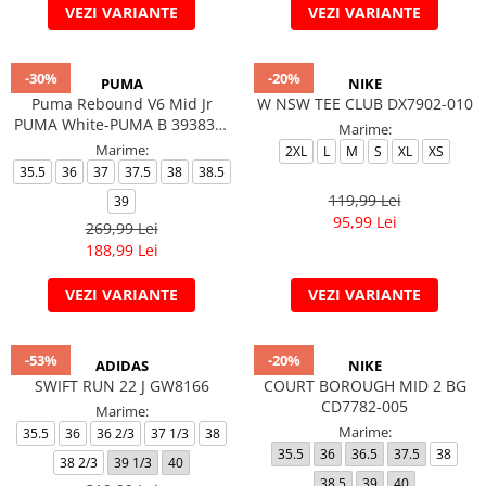
VEZI VARIANTE
VEZI VARIANTE
-30%
-20%
PUMA
NIKE
Puma Rebound V6 Mid Jr
W NSW TEE CLUB DX7902-010
PUMA White-PUMA B 393831-
Marime:
01
Marime:
2XL
L
M
S
XL
XS
35.5
36
37
37.5
38
38.5
119,99 Lei
39
95,99 Lei
269,99 Lei
188,99 Lei
VEZI VARIANTE
VEZI VARIANTE
-53%
-20%
ADIDAS
NIKE
SWIFT RUN 22 J GW8166
COURT BOROUGH MID 2 BG
CD7782-005
Marime:
Marime:
35.5
36
36 2/3
37 1/3
38
35.5
36
36.5
37.5
38
38 2/3
39 1/3
40
38.5
39
40