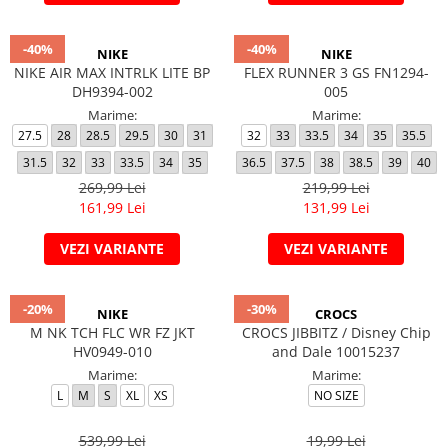
-40%
-40%
NIKE
NIKE
NIKE AIR MAX INTRLK LITE BP
FLEX RUNNER 3 GS FN1294-
DH9394-002
005
Marime:
Marime:
27.5
28
28.5
29.5
30
31
32
33
33.5
34
35
35.5
31.5
32
33
33.5
34
35
36.5
37.5
38
38.5
39
40
269,99 Lei
219,99 Lei
161,99 Lei
131,99 Lei
VEZI VARIANTE
VEZI VARIANTE
-20%
-30%
NIKE
CROCS
M NK TCH FLC WR FZ JKT
CROCS JIBBITZ / Disney Chip
HV0949-010
and Dale 10015237
Marime:
Marime:
L
M
S
XL
XS
NO SIZE
539,99 Lei
19,99 Lei