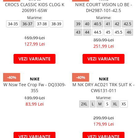
CROCS CLASSIC KIDS CLOG K
NIKE COURT VISION LO BE -
206991-6SW
DH2987-101-42.5
Marime:
Marime:
34-35
36-37
37-38
38-39
39
40
40.5
41
42
42.5
43
44
44.5
45
45.5
46
159,99 Lei
359,99 Lei
127,99 Lei
251,99 Lei
VEZI VARIANTE
VEZI VARIANTE
-40%
-40%
NIKE
NIKE
W Nsw Tee Crop Fw - DQ3309-
M NK DRY ACD21 TRK SUIT K -
355
CW6131-011
139,99 Lei
Marime:
83,99 Lei
2XL
L
M
S
XL
XS
299,99 Lei
179,99 Lei
VEZI VARIANTE
VEZI VARIANTE