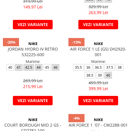
319,99 Lei
329,99 Lei
149,97 Lei
263,99 Lei
VEZI VARIANTE
VEZI VARIANTE
-20%
-13%
NIKE
NIKE
JORDAN HYDRO IV RETRO
AIR FORCE 1 LE (GS) DH2920-
532225-600
001
Marime:
Marime:
40
41
42.5
44
45
46
35.5
36
36.5
37.5
38
38.5
39
40
269,99 Lei
459,99 Lei
215,99 Lei
399,99 Lei
VEZI VARIANTE
VEZI VARIANTE
-4%
NIKE
NIKE
COURT BOROUGH MID 2 GS -
AIR FORCE 1 `07 - CW2288-001
CD7782-100