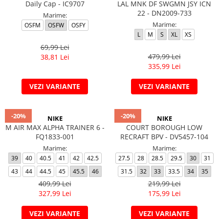
Daily Cap - IC9707
LAL MNK DF SWGMN JSY ICN
22 - DN2009-733
Marime:
Marime:
OSFM
OSFW
OSFY
L
M
S
XL
XS
69,99 Lei
479,99 Lei
38,81 Lei
335,99 Lei
VEZI VARIANTE
VEZI VARIANTE
-20%
-20%
NIKE
NIKE
M AIR MAX ALPHA TRAINER 6 -
COURT BOROUGH LOW
FQ1833-001
RECRAFT BPV - DV5457-104
Marime:
Marime:
39
40
40.5
41
42
42.5
27.5
28
28.5
29.5
30
31
43
44
44.5
45
45.5
46
31.5
32
33
33.5
34
35
409,99 Lei
219,99 Lei
327,99 Lei
175,99 Lei
VEZI VARIANTE
VEZI VARIANTE