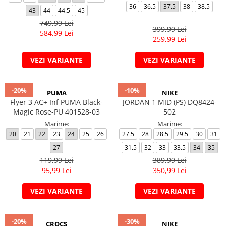
36
36.5
37.5
38
38.5
43
44
44.5
45
749,99 Lei
399,99 Lei
584,99 Lei
259,99 Lei
VEZI VARIANTE
VEZI VARIANTE
-20%
-10%
PUMA
NIKE
Flyer 3 AC+ Inf PUMA Black-
JORDAN 1 MID (PS) DQ8424-
Magic Rose-PU 401528-03
502
Marime:
Marime:
20
21
22
23
24
25
26
27.5
28
28.5
29.5
30
31
27
31.5
32
33
33.5
34
35
119,99 Lei
389,99 Lei
95,99 Lei
350,99 Lei
VEZI VARIANTE
VEZI VARIANTE
-20%
-30%
CROCS
NIKE