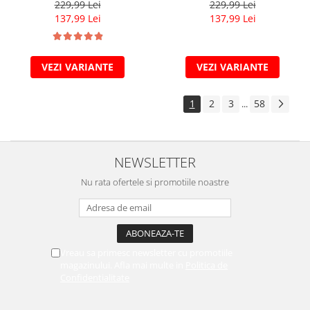
229,99 Lei
229,99 Lei
137,99 Lei
137,99 Lei
VEZI VARIANTE
VEZI VARIANTE
1
2
3
58
...
NEWSLETTER
Nu rata ofertele si promotiile noastre
Vreau sa primesc newsletter cu promotiile
magazinului. Afla mai multe in
Politica de
Confidentialitate