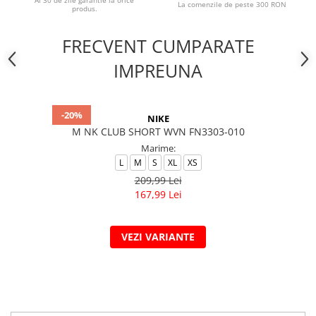
Ai 30 de zile garantie la orice
La comenzile de peste 300 RON
produs.
FRECVENT CUMPARATE
IMPREUNA
-20%
NIKE
M NK CLUB SHORT WVN FN3303-010
Marime:
L
M
S
XL
XS
209,99 Lei
167,99 Lei
VEZI VARIANTE