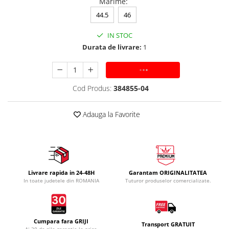
Marime
:
44.5
46
IN STOC
Durata de livrare:
1
ADAUGA IN COS
Cod Produs:
384855-04
Adauga la Favorite
Livrare rapida in 24-48H
Garantam ORIGINALITATEA
In toate judetele din ROMANIA
Tuturor produselor comercializate.
Cumpara fara GRIJI
Transport GRATUIT