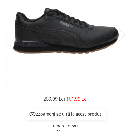
Veste
Pantaloni
Treninguri
Pantaloni scurți
Tricouri
Rochii/Fuste
Veste
Treninguri
Tricouri
Veste
269,99 Lei
161,99 Lei
19
oameni se uită la acest produs
Culoare
:
negru