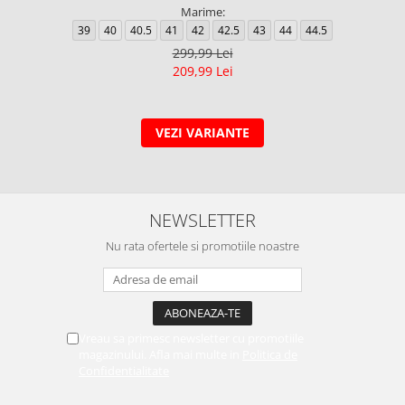
Marime:
39
40
40.5
41
42
42.5
43
44
44.5
299,99 Lei
209,99 Lei
VEZI VARIANTE
NEWSLETTER
Nu rata ofertele si promotiile noastre
Vreau sa primesc newsletter cu promotiile
magazinului. Afla mai multe in
Politica de
Confidentialitate