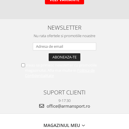
NEWSLETTER
Nu rata ofertele si promotiile noastre
Vreau sa primesc newsletter cu promotiile
magazinului. Afla mai multe in
Politica de
Confidentialitate
SUPORT CLIENTI
9-17:30
office@armansport.ro
MAGAZINUL MEU