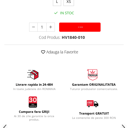
L
XS
IN STOC
ADAUGA IN COS
Cod Produs:
HV1840-010
Adauga la Favorite
Livrare rapida in 24-48H
Garantam ORIGINALITATEA
In toate judetele din ROMANIA
Tuturor produselor comercializate.
Cumpara fara GRIJI
Transport GRATUIT
Ai 30 de zile garantie la orice
La comenzile de peste 300 RON
produs.