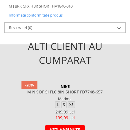
M J BRK GFX HBR SHORT HV1840-010
Informatii conformitate produs
Review-uri
(0)
ALTI CLIENTI AU
CUMPARAT
-20%
NIKE
M NK DF SI FLC 8IN SHORT FD7748-657
Marime:
L
S
XS
249,99 Lei
199,99 Lei
VEZI VARIANTE