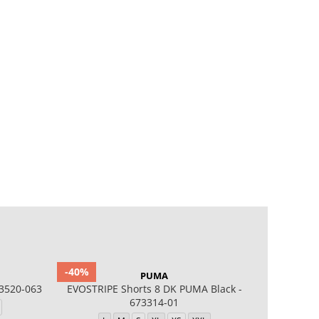
-40%
-40%
PUMA
3520-063
EVOSTRIPE Shorts 8 DK PUMA Black -
EA7 A
673314-01
L