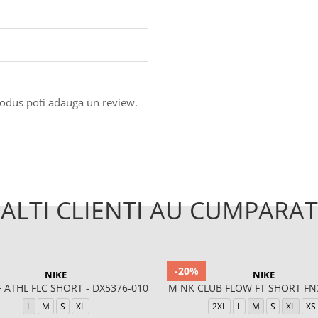
produs poti adauga un review.
ALTI CLIENTI AU CUMPARAT
-20%
NIKE
NIKE
F ATHL FLC SHORT - DX5376-010
M NK CLUB FLOW FT SHORT FN
L
M
S
XL
2XL
L
M
S
XL
XS