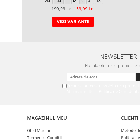
2XL
3XL
L
M
S
XL
XS
199,99 Lei
159,99 Lei
VEZI VARIANTE
NEWSLETTER
Nu rata ofertele si promotiile 
Vreau sa primesc newsletter cu promoti
Afla mai multe in
Politica de Confidentia
MAGAZINUL MEU
CLIENTI
Ghid Marimi
Metode de
Termeni si Conditii
Politica d