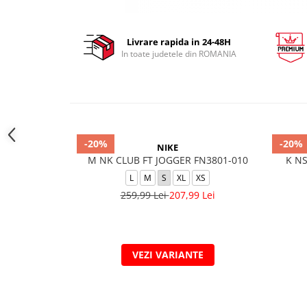
Livrare rapida in 24-48H
In toate judetele din ROMANIA
-20%
-20%
NIKE
M NK CLUB FT JOGGER FN3801-010
K NS
L
M
S
XL
XS
259,99 Lei
207,99 Lei
VEZI VARIANTE