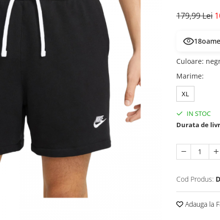
179,99 Lei
1
18
oamen
Culoare
:
neg
Marime
:
XL
IN STOC
Durata de liv
Cod Produs:
D
Adauga la F