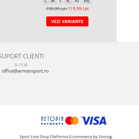
L
M
S
XL
XS
XXL
5
199,99 Lei
119,99 Lei
VEZI VARIANTE
SUPORT CLIENTI
9-17:30
office@armansport.ro
Sport Line Shop
Platforma E-commerce by Gomag