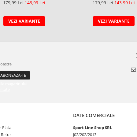
179,99 Lei
143,99 Lei
179,99 Lei
143,99 Lei
VEZI VARIANTE
VEZI VARIANTE
noastre
ile magazinului.
litate
DATE COMERCIALE
 Plata
Sport Line Shop SRL
e Retur
J02/202/2013