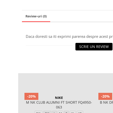
Review-uri
(0)
Daca doresti sa iti exprimi parerea despre acest 
SCRIE UN REVIEW
-20%
-20%
NIKE
M NK CLUB ALUMNI FT SHORT FQ4950-
B NK D
063