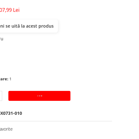
07,99 Lei
i se uită la acest produs
ru
rare:
1
ADAUGA IN COS
X0731-010
avorite