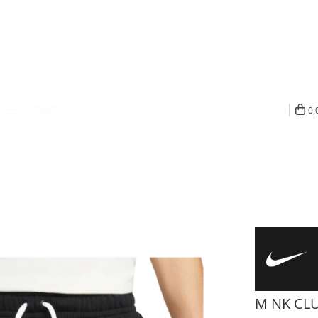
0,
M NK CL