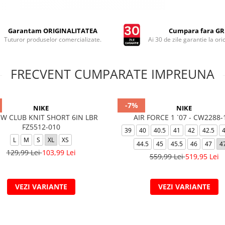
Garantam ORIGINALITATEA
Cumpara fara GRI
Tuturor produselor comercializate.
Ai 30 de zile garantie la ori
FRECVENT CUMPARATE IMPREUNA
-7%
NIKE
NIKE
W CLUB KNIT SHORT 6IN LBR
AIR FORCE 1 `07 - CW2288-
FZ5512-010
39
40
40.5
41
42
42.5
L
M
S
XL
XS
44.5
45
45.5
46
47
4
129,99 Lei
103,99 Lei
559,99 Lei
519,95 Lei
VEZI VARIANTE
VEZI VARIANTE