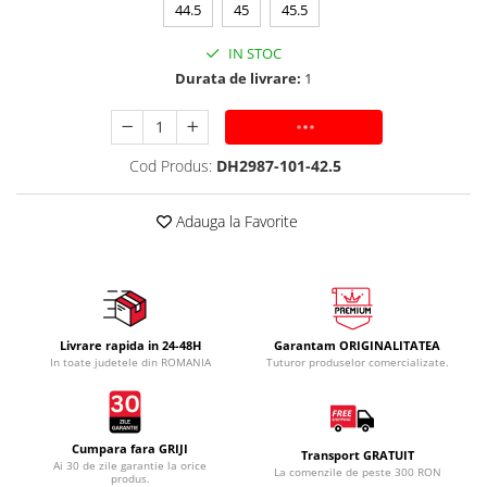
44.5
45
45.5
IN STOC
Durata de livrare:
1
ADAUGA IN COS
Cod Produs:
DH2987-101-42.5
Adauga la Favorite
Livrare rapida in 24-48H
Garantam ORIGINALITATEA
In toate judetele din ROMANIA
Tuturor produselor comercializate.
Cumpara fara GRIJI
Transport GRATUIT
Ai 30 de zile garantie la orice
La comenzile de peste 300 RON
produs.