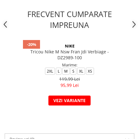
FRECVENT CUMPARATE
IMPREUNA
-20%
NIKE
Tricou Nike M Nsw Fran Jdi Verbiage -
DZ2989-100
Marime:
2XL
L
M
S
XL
XS
119,99 Lei
95,99 Lei
VEZI VARIANTE