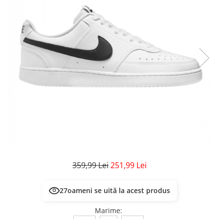
Veste
Pantaloni
Treninguri
Pantaloni scurți
Tricouri
Rochii/Fuste
Veste
Treninguri
Tricouri
Veste
359,99 Lei
251,99 Lei
25
oameni se uită la acest produs
Marime
: