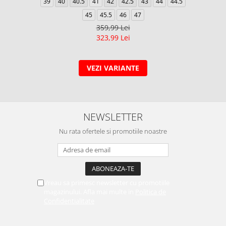
39
40
40.5
41
42
42.5
43
44
44.5
45
45.5
46
47
359,99 Lei
323,99 Lei
VEZI VARIANTE
NEWSLETTER
Nu rata ofertele si promotiile noastre
Vreau sa primesc newsletter cu promotiile
magazinului. Afla mai multe in
Politica de
Confidentialitate