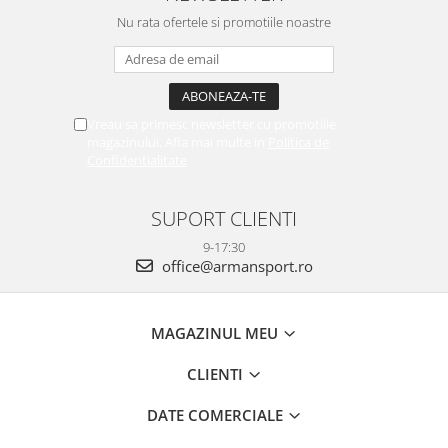
Nu rata ofertele si promotiile noastre
Vreau sa primesc newsletter cu promotiile
magazinului. Afla mai multe in
Politica de
Confidentialitate
SUPORT CLIENTI
9-17:30
office@armansport.ro
MAGAZINUL MEU
CLIENTI
DATE COMERCIALE