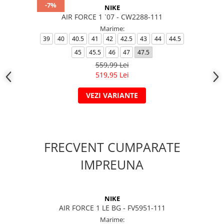
-7%
NIKE
AIR FORCE 1 `07 - CW2288-111
Marime:
39
40
40.5
41
42
42.5
43
44
44.5
45
45.5
46
47
47.5
559,99 Lei
519,95 Lei
VEZI VARIANTE
FRECVENT CUMPARATE
IMPREUNA
NIKE
AIR FORCE 1 LE BG - FV5951-111
Marime: