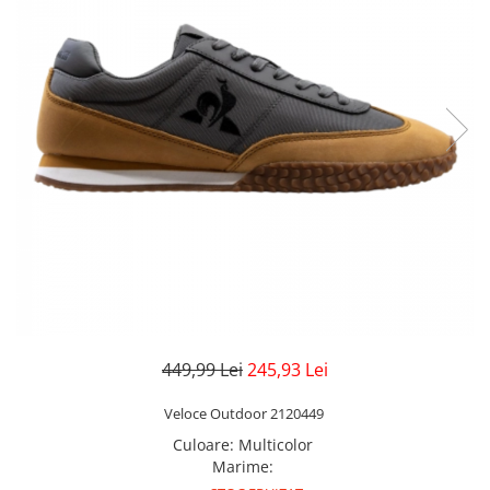
Veste
Pantaloni
Treninguri
Pantaloni scurți
Tricouri
Rochii/Fuste
Veste
Treninguri
Tricouri
Veste
449,99 Lei
245,93 Lei
Veloce Outdoor 2120449
Culoare
:
Multicolor
Marime
: