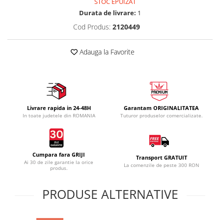
STOC EPUIZAT
Durata de livrare:
1
Cod Produs:
2120449
Adauga la Favorite
Livrare rapida in 24-48H
Garantam ORIGINALITATEA
In toate judetele din ROMANIA
Tuturor produselor comercializate.
Cumpara fara GRIJI
Transport GRATUIT
Ai 30 de zile garantie la orice
La comenzile de peste 300 RON
produs.
PRODUSE ALTERNATIVE