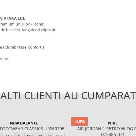
N AFARA LUI.
 premium unui look iconic.
 de baschet, iar gulerul căptușit
ră durabilitate, confort și
ordan.
ALTI CLIENTI AU CUMPARAT
-20%
NEW BALANCE
NIKE
 FOOTWEAR CLASSICS U906079E
AIR JORDAN 1 RETRO HI OG
DZ5485-071