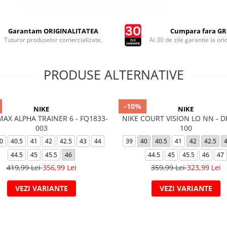
Garantam ORIGINALITATEA
Cumpara fara GRI
Tuturor produselor comercializate.
Ai 30 de zile garantie la ori
PRODUSE ALTERNATIVE
-10%
NIKE
NIKE
MAX ALPHA TRAINER 6 - FQ1833-
NIKE COURT VISION LO NN - D
003
100
0
40.5
41
42
42.5
43
44
39
40
40.5
41
42
42.5
44.5
45
45.5
46
44.5
45
45.5
46
47
419,99 Lei
356,99 Lei
359,99 Lei
323,99 Lei
VEZI VARIANTE
VEZI VARIANTE