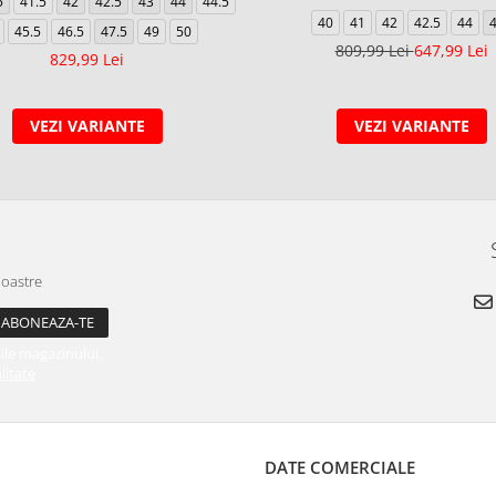
5
41.5
42
42.5
43
44
44.5
40
41
42
42.5
44
45.5
46.5
47.5
49
50
809,99 Lei
647,99 Lei
829,99 Lei
VEZI VARIANTE
VEZI VARIANTE
noastre
ile magazinului.
litate
DATE COMERCIALE