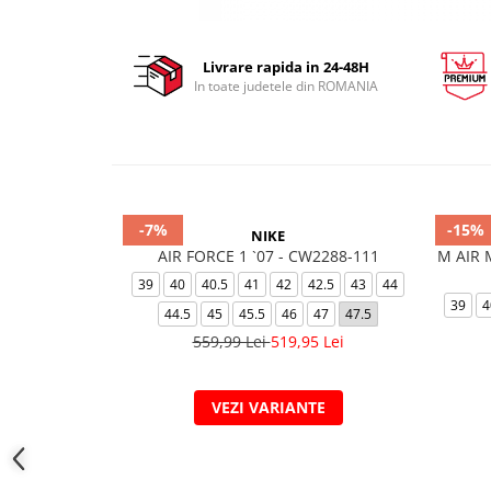
Livrare rapida in 24-48H
In toate judetele din ROMANIA
-7%
-15%
NIKE
AIR FORCE 1 `07 - CW2288-111
M AIR 
39
40
40.5
41
42
42.5
43
44
39
4
44.5
45
45.5
46
47
47.5
559,99 Lei
519,95 Lei
VEZI VARIANTE