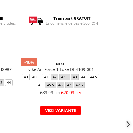
JI
Transport GRATUIT
ce produs.
La comenzile de peste 300 RON
-10%
-15%
NIKE
H2987-
Nike Air Force 1 Luxe DB4109-001
Nike React 
40
40.5
41
42
42.5
43
44
44.5
40.5
41
42
43
44
45
45.5
46
47
47.5
689,99 Lei
620,99 Lei
679,
VEZI VARIANTE
V