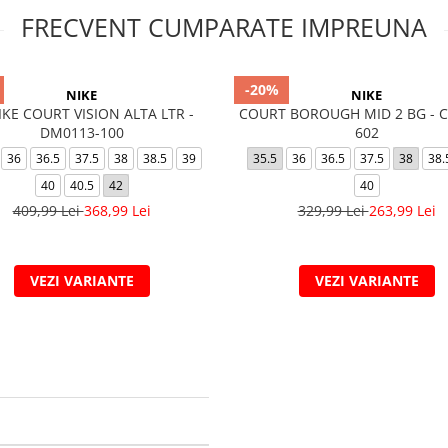
FRECVENT CUMPARATE IMPREUNA
-20%
NIKE
NIKE
KE COURT VISION ALTA LTR -
COURT BOROUGH MID 2 BG - C
DM0113-100
602
36
36.5
37.5
38
38.5
39
35.5
36
36.5
37.5
38
38.
40
40.5
42
40
409,99 Lei
368,99 Lei
329,99 Lei
263,99 Lei
VEZI VARIANTE
VEZI VARIANTE