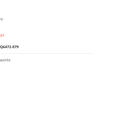
ru
ZAT
Q6472-079
avorite