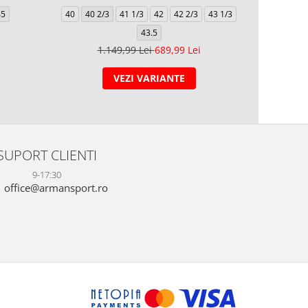
39 1/3
4
45
40
40 2/3
41 1/3
42
42 2/3
43 1/3
43.5
1.34
1.149,99 Lei
689,99 Lei
VEZI VARIANTE
SUPORT CLIENTI
9-17:30
office@armansport.ro