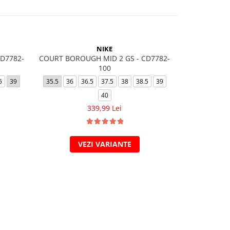
NIKE
D7782-
COURT BOROUGH MID 2 GS - CD7782-
AIR FORCE
100
32
33
33.5
5
39
35.5
36
36.5
37.5
38
38.5
39
37.5
40
339,99 Lei
VEZI VARIANTE
V