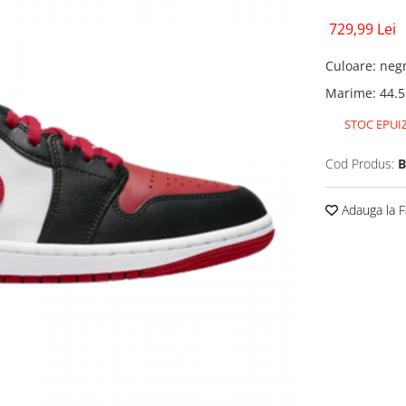
729,99 Lei
Culoare
:
neg
Marime
:
44.5
STOC EPUI
Cod Produs:
B
Adauga la F