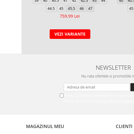
39
40
40.5
41
42
42.5
43
44
40
40.
44.5
45
45.5
46
47
45
759,99 Lei
VEZI VARIANTE
NEWSLETTER
Nu rata ofertele si promotiile 
Vreau sa primesc newsletter cu promoti
Afla mai multe in
Politica de Confidentia
MAGAZINUL MEU
CLIENTI