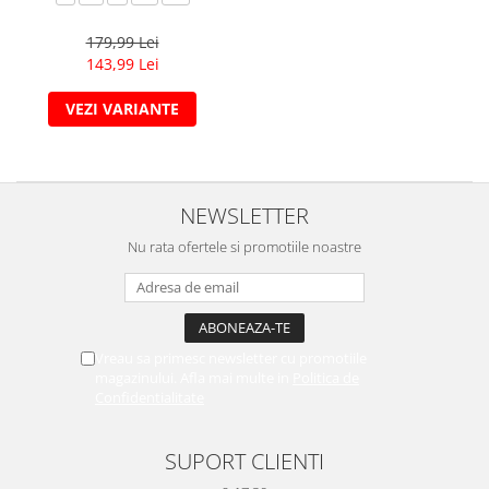
179,99 Lei
143,99 Lei
VEZI VARIANTE
NEWSLETTER
Nu rata ofertele si promotiile noastre
Vreau sa primesc newsletter cu promotiile
magazinului. Afla mai multe in
Politica de
Confidentialitate
SUPORT CLIENTI