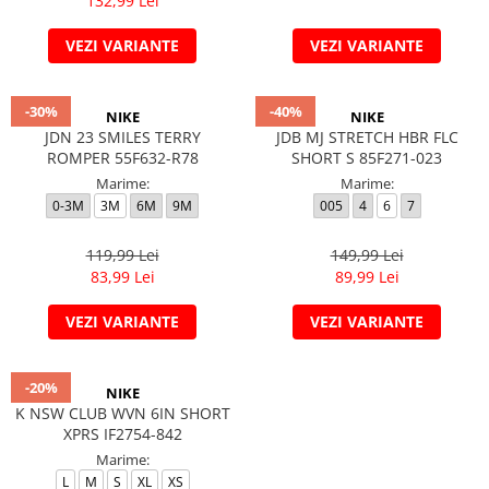
132,99 Lei
VEZI VARIANTE
VEZI VARIANTE
-30%
-40%
NIKE
NIKE
JDN 23 SMILES TERRY
JDB MJ STRETCH HBR FLC
ROMPER 55F632-R78
SHORT S 85F271-023
Marime:
Marime:
0-3M
3M
6M
9M
005
4
6
7
119,99 Lei
149,99 Lei
83,99 Lei
89,99 Lei
VEZI VARIANTE
VEZI VARIANTE
-20%
NIKE
K NSW CLUB WVN 6IN SHORT
XPRS IF2754-842
Marime:
L
M
S
XL
XS