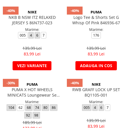
-40%
-40%
NIKE
PUMA
NKB B NSW ITZ RELAXED
Logo Tee & Shorts Set G
JERSEY S 86N737-023
Whisp Of Pink 846936-67
Marime:
Marime:
005
4
6
7
176
139,99 Lei
139,99 Lei
83,99 Lei
83,99 Lei
VEZI VARIANTE
ADAUGA IN COS
-30%
-40%
PUMA
NIKE
PUMA X HOT WHEELS
RWB GRAFF LOCK UP SET
MINICATS Loungewear Se
8Q1105-001
632399-34
Marime:
Marime:
104
62
68
74
80
86
005
4
6
7
92
98
139,99 Lei
189,99 Lei
83,99 Lei