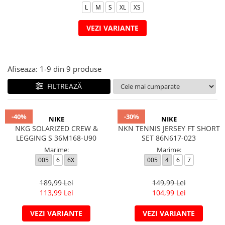
Veste
Pantaloni
Treninguri
L
M
S
XL
XS
Pantaloni scurți
Tricouri
VEZI VARIANTE
Rochii/Fuste
Veste
Treninguri
Tricouri
Afiseaza:
1-
9
din
9
produse
Veste
FILTREAZĂ
-40%
-30%
NIKE
NIKE
NKG SOLARIZED CREW &
NKN TENNIS JERSEY FT SHORT
LEGGING S 36M168-U90
SET 86N617-023
Marime:
Marime:
005
6
6X
005
4
6
7
189,99 Lei
149,99 Lei
113,99 Lei
104,99 Lei
VEZI VARIANTE
VEZI VARIANTE