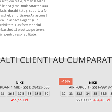
 scoți din cutie, rămân la fel de
ă le dea și mai mult caracter. ###
asic, durabilitate și suport, la fel
u baschet, amortizarea Air ascunsă
feră un aspect elegant și un
rabilitate. Fun fact: Modelul
 de baschet să pivoteze pe teren.
ârf pentru respirabilitate.
ALTI CLIENTI AU CUMPARAT
-15%
NIKE
NIKE
ORDAN 1 MID (GS) DQ8423-600
AIR FORCE 1 (GS) FV9918-
36
36.5
37.5
38
38.5
39
32
33
33.5
34
35
35.5
3
499,99 Lei
569,99 Lei
484,49 Lei