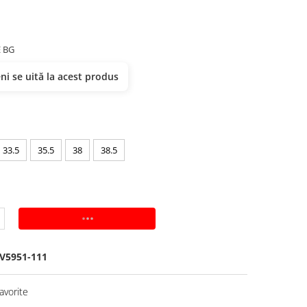
E BG
i se uită la acest produs
33.5
35.5
38
38.5
ADAUGA IN COS
V5951-111
avorite