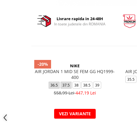
Livrare rapida in 24-48H
In toate judetele din ROMANIA
-20%
NIKE
AIR JORDAN 1 MID SE FEM GG HQ1999-
AIR J
400
35.5
36.5
37.5
38
38.5
39
558,99 Lei
447,19 Lei
VEZI VARIANTE