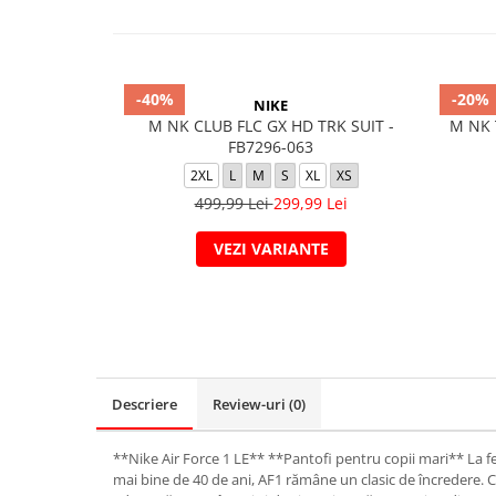
-40%
-20%
NIKE
M NK CLUB FLC GX HD TRK SUIT -
M NK 
FB7296-063
2XL
L
M
S
XL
XS
499,99 Lei
299,99 Lei
VEZI VARIANTE
Descriere
Review-uri
(0)
**Nike Air Force 1 LE** **Pantofi pentru copii mari** La f
mai bine de 40 de ani, AF1 rămâne un clasic de încredere. C