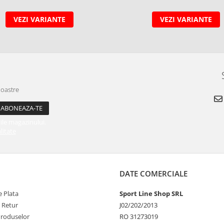
VEZI VARIANTE
VEZI VARIANTE
noastre
ile magazinului.
litate
DATE COMERCIALE
 Plata
Sport Line Shop SRL
e Retur
J02/202/2013
Produselor
RO 31273019