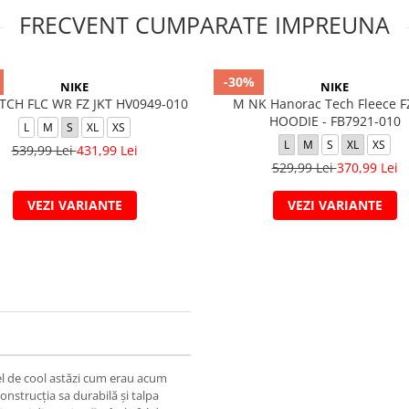
FRECVENT CUMPARATE IMPREUNA
-30%
NIKE
NIKE
TCH FLC WR FZ JKT HV0949-010
M NK Hanorac Tech Fleece 
HOODIE - FB7921-010
L
M
S
XL
XS
L
M
S
XL
XS
539,99 Lei
431,99 Lei
529,99 Lei
370,99 Lei
VEZI VARIANTE
VEZI VARIANTE
el de cool astăzi cum erau acum
onstrucția sa durabilă și talpa