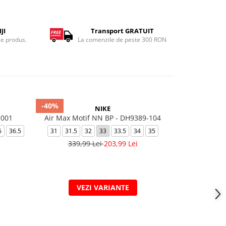
JI
Transport GRATUIT
ce produs.
La comenzile de peste 300 RON
-40%
-30%
NIKE
-001
Air Max Motif NN BP - DH9389-104
JORDAN 1
6
36.5
31
31.5
32
33
33.5
34
35
27.5
28
339,99 Lei
203,99 Lei
32
379,
VEZI VARIANTE
V