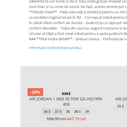
aderentă te vor însoți zi de zi. Deși arată grozav imediat ce-i
cool chiar și cu urme de uzură. De fapt, aceste semne pot s
**Detalii cheie** - Piele naturală și sintetică pentru un stil cl
ca modelul original lansat în ’82. - Concepuți inițial pentr
în călcâi oferă confort de durată. - Gulerul jos și căptușit o
confort deosebit. - Talpa din cauciuc asigură tracțiune și du
circular al tălpii a fost creat inițial pentru a ajuta jucătorii
### **Mai multe detalii** - Șireturi clasice. - Perforații pe v
Informatii conformitate produs
-20%
NIKE
AIR JORDAN 1 MID SE FEM GG HQ1999-
AIR J
400
35.5
36.5
37.5
38
38.5
39
558,99 Lei
447,19 Lei