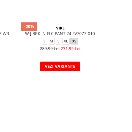
-20%
-30%
NIKE
FZ WR
W J BRKLN FLC PANT 24 FV7077-010
K NSW TF 
L
M
S
XL
XS
289,99 Lei
231,99 Lei
379,
VEZI VARIANTE
V