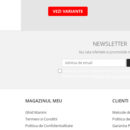
VEZI VARIANTE
NEWSLETTER
Nu rata ofertele si promotiile 
Vreau sa primesc newsletter cu promoti
Afla mai multe in
Politica de Confidentia
MAGAZINUL MEU
CLIENTI
Ghid Marimi
Metode de
Termeni si Conditii
Politica d
Politica de Confidentialitate
Garantia 