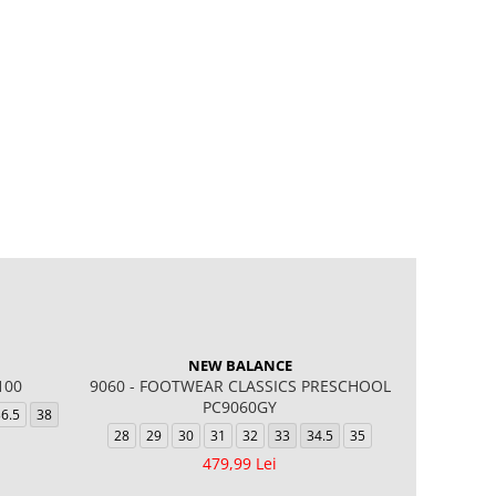
NEW BALANCE
100
9060 - FOOTWEAR CLASSICS PRESCHOOL
AIR FO
PC9060GY
6.5
38
32
33
28
29
30
31
32
33
34.5
35
37
479,99 Lei