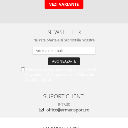
VEZI VARIANTE
NEWSLETTER
Nu rata ofertele si promotiile noastre
Vreau sa primesc newsletter cu promotiile
magazinului. Afla mai multe in
Politica de
Confidentialitate
SUPORT CLIENTI
9-17:30
office@armansport.ro