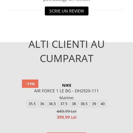
SCRIE UN REVIEW
ALTI CLIENTI AU
CUMPARAT
-11%
NIKE
AIR FORCE 1 LE BG - DH2920-111
Marime:
35.5
36
36.5
37.5
38
38.5
39
40
449,99 Lei
399,99 Lei