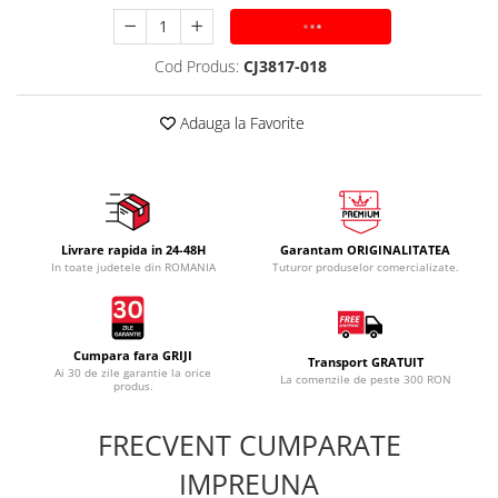
ADAUGA IN COS
Cod Produs:
CJ3817-018
Adauga la Favorite
Livrare rapida in 24-48H
Garantam ORIGINALITATEA
In toate judetele din ROMANIA
Tuturor produselor comercializate.
Cumpara fara GRIJI
Transport GRATUIT
Ai 30 de zile garantie la orice
La comenzile de peste 300 RON
produs.
FRECVENT CUMPARATE
IMPREUNA