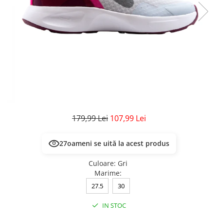
Veste
Pantaloni
Treninguri
Pantaloni scurți
Tricouri
Rochii/Fuste
Veste
Treninguri
Tricouri
Veste
179,99 Lei
107,99 Lei
27
oameni se uită la acest produs
Culoare
:
Gri
Marime
:
27.5
30
IN STOC