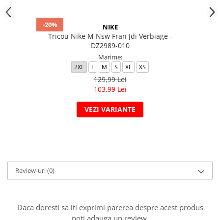
-20%
NIKE
Tricou Nike M Nsw Fran Jdi Verbiage -
DZ2989-010
Marime:
2XL
L
M
S
XL
XS
129,99 Lei
103,99 Lei
VEZI VARIANTE
Review-uri
(0)
Daca doresti sa iti exprimi parerea despre acest produs
poti adauga un review.