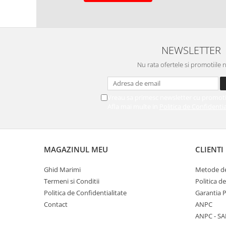
NEWSLETTER
Nu rata ofertele si promotiile 
Vreau sa primesc newsletter cu promoti
Afla mai multe in
Politica de Confidentia
MAGAZINUL MEU
CLIENTI
Ghid Marimi
Metode de
Termeni si Conditii
Politica d
Politica de Confidentialitate
Garantia 
Contact
ANPC
ANPC - SA