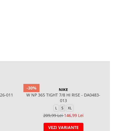
-30%
-30%
NIKE
26-011
W NP 365 TIGHT 7/8 HI RISE - DA0483-
W NP 365 
013
L
S
XL
209,99 Lei
146,99 Lei
2
VEZI VARIANTE