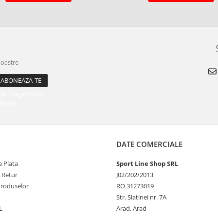
noastre
ile magazinului.
litate
DATE COMERCIALE
 Plata
Sport Line Shop SRL
e Retur
J02/202/2013
Produselor
RO 31273019
Str. Slatinei nr. 7A
L
Arad, Arad