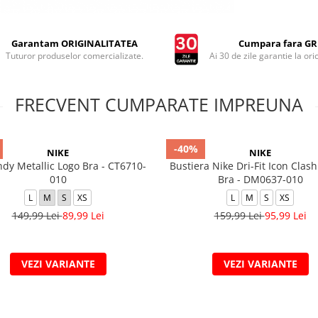
Garantam ORIGINALITATEA
Cumpara fara GRI
Tuturor produselor comercializate.
Ai 30 de zile garantie la ori
FRECVENT CUMPARATE IMPREUNA
-40%
NIKE
NIKE
ndy Metallic Logo Bra - CT6710-
Bustiera Nike Dri-Fit Icon Clas
010
Bra - DM0637-010
L
M
S
XS
L
M
S
XS
149,99 Lei
89,99 Lei
159,99 Lei
95,99 Lei
VEZI VARIANTE
VEZI VARIANTE