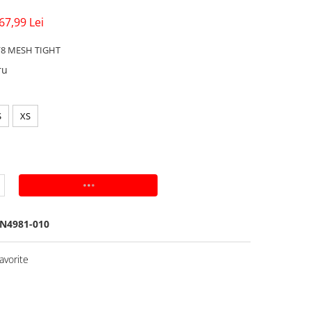
67,99 Lei
/8 MESH TIGHT
ru
S
XS
ADAUGA IN COS
N4981-010
avorite