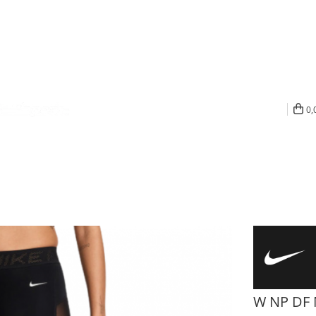
0,
W NP DF 