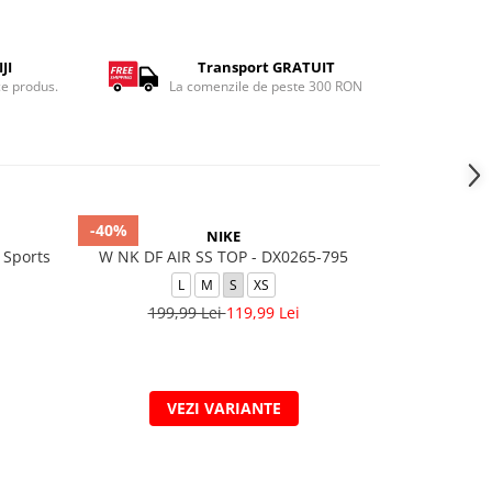
JI
Transport GRATUIT
ce produs.
La comenzile de peste 300 RON
-40%
-30%
NIKE
h Sports
W NK DF AIR SS TOP - DX0265-795
W Nk One Df
L
M
S
XS
199,99 Lei
119,99 Lei
109
VEZI VARIANTE
V