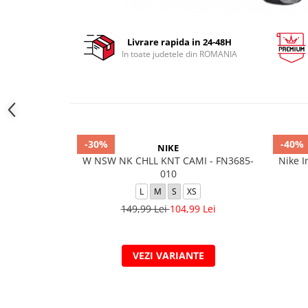
Livrare rapida in 24-48H
In toate judetele din ROMANIA
-30%
-40%
NIKE
W NSW NK CHLL KNT CAMI - FN3685-
Nike I
010
L
M
S
XS
149,99 Lei
104,99 Lei
VEZI VARIANTE