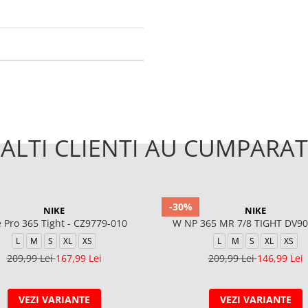
ALTI CLIENTI AU CUMPARAT
-30%
NIKE
NIKE
 Pro 365 Tight - CZ9779-010
W NP 365 MR 7/8 TIGHT DV90
L
M
S
XL
XS
L
M
S
XL
XS
209,99 Lei
167,99 Lei
209,99 Lei
146,99 Lei
VEZI VARIANTE
VEZI VARIANTE