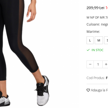
209,99 Lei
1
W NP DF MR 7
Culoare
:
neg
Marime
:
L
M
IN STOC
Cod Produs:
F
Adauga la F