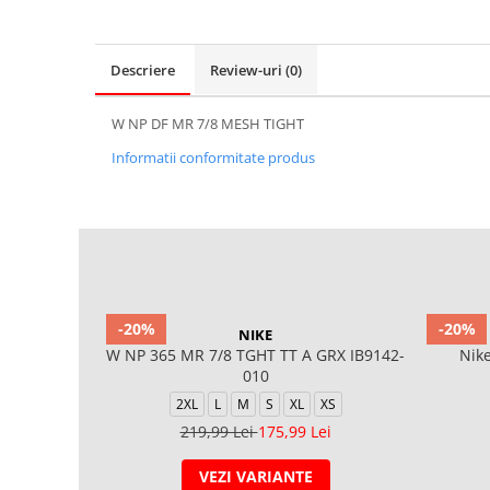
Descriere
Review-uri
(0)
W NP DF MR 7/8 MESH TIGHT
Informatii conformitate produs
-20%
-20%
NIKE
W NP 365 MR 7/8 TGHT TT A GRX IB9142-
Nike
010
2XL
L
M
S
XL
XS
219,99 Lei
175,99 Lei
VEZI VARIANTE