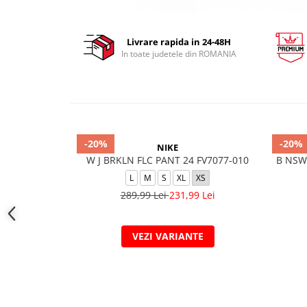
Livrare rapida in 24-48H
In toate judetele din ROMANIA
-20%
-20%
NIKE
W J BRKLN FLC PANT 24 FV7077-010
B NSW 
L
M
S
XL
XS
289,99 Lei
231,99 Lei
VEZI VARIANTE