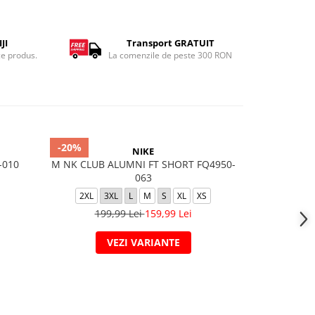
JI
Transport GRATUIT
ce produs.
La comenzile de peste 300 RON
-20%
-20%
NIKE
-010
M NK CLUB ALUMNI FT SHORT FQ4950-
K NSW CLU
063
2XL
3XL
L
M
S
XL
XS
L
199,99 Lei
159,99 Lei
129,
VEZI VARIANTE
V