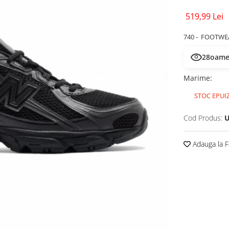
519,99 Lei
740 - FOOTWE
28
oamen
Marime
:
STOC EPUI
Cod Produs:
U
Adauga la F