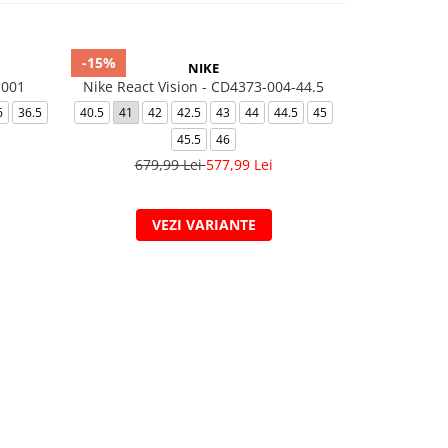
-15%
-30%
NIKE
-001
Nike React Vision - CD4373-004-44.5
NIKE REVOLU
6
36.5
40.5
41
42
42.5
43
44
44.5
45
32
33
33.5
45.5
46
37.5
679,99 Lei
577,99 Lei
269,
VEZI VARIANTE
V