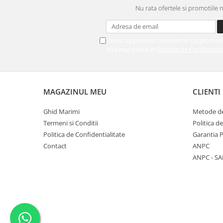
Nu rata ofertele si promotiile 
Vreau sa primesc newsletter cu promoti
Afla mai multe in
Politica de Confidentia
MAGAZINUL MEU
CLIENTI
Ghid Marimi
Metode de
Termeni si Conditii
Politica d
Politica de Confidentialitate
Garantia 
Contact
ANPC
ANPC - SA