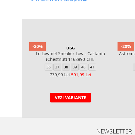
-20%
-20%
UGG
Lo Lowmel Sneaker Low - Castaniu
Astrome
(Chestnut) 1168890-CHE
36
37
38
39
40
41
739,99 Lei
591,99 Lei
VEZI VARIANTE
NEWSLETTER