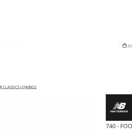
0,
R CLASSICS U740BO2
740 - FO