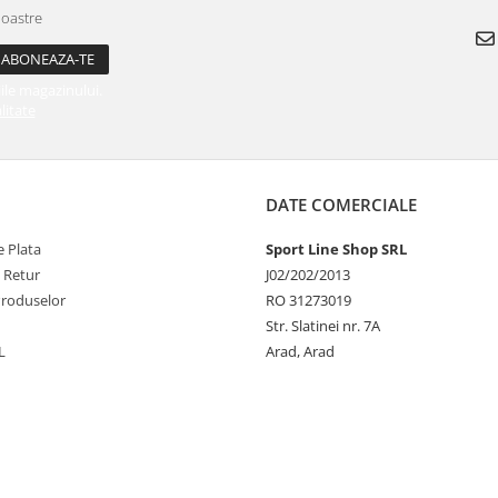
noastre
ile magazinului.
litate
DATE COMERCIALE
 Plata
Sport Line Shop SRL
e Retur
J02/202/2013
Produselor
RO 31273019
Str. Slatinei nr. 7A
L
Arad, Arad