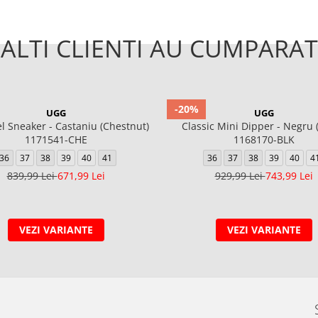
ALTI CLIENTI AU CUMPARAT
-20%
UGG
UGG
l Sneaker - Castaniu (Chestnut)
Classic Mini Dipper - Negru (
1171541-CHE
1168170-BLK
36
37
38
39
40
41
36
37
38
39
40
4
839,99 Lei
671,99 Lei
929,99 Lei
743,99 Lei
VEZI VARIANTE
VEZI VARIANTE