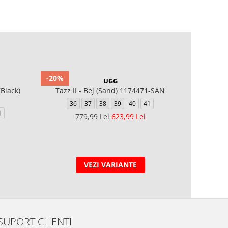
-20%
-30%
UGG
Black)
Tazz II - Bej (Sand) 1174471-SAN
W A
36
37
38
39
40
41
36
1
779,99 Lei
623,99 Lei
6
VEZI VARIANTE
SUPORT CLIENTI