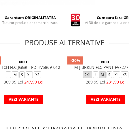
Garantam ORIGINALITATEA
Cumpara fara GRI
Tuturor produselor comercializate.
Ai 30 de zile garantie la ori
PRODUSE ALTERNATIVE
-20%
NIKE
NIKE
TCH FLC JGGR - PD HV5869-012
M J BRKLN FLC PANT FV7277
L
M
S
XL
XS
2XL
L
M
S
XL
XS
309,99 Lei
247,99 Lei
289,99 Lei
231,99 Lei
VEZI VARIANTE
VEZI VARIANTE