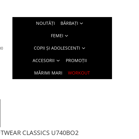
NOUTĂŢI
BĂRBAŢI
FEMEI
COPII ȘI ADOLESCENTI
00
ACCESORII
PROMOȚII
MĂRIMI MARI
WORKOUT
OTWEAR CLASSICS U740BO2