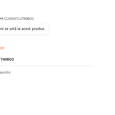
AR CLASSICS U740BO2
i se uită la acest produs
ZAT
740BO2
avorite