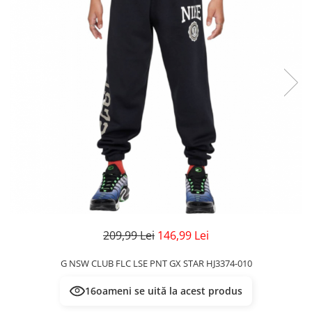
Veste
Pantaloni
Treninguri
Pantaloni scurți
Tricouri
Rochii/Fuste
Veste
Treninguri
Tricouri
Veste
209,99 Lei
146,99 Lei
G NSW CLUB FLC LSE PNT GX STAR HJ3374-010
16
oameni se uită la acest produs