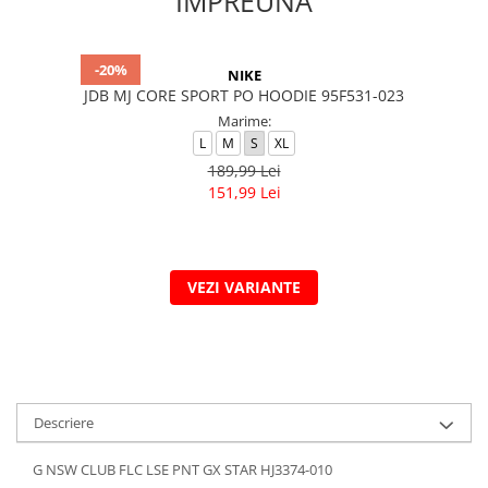
IMPREUNA
-20%
NIKE
JDB MJ CORE SPORT PO HOODIE 95F531-023
Marime:
L
M
S
XL
189,99 Lei
151,99 Lei
VEZI VARIANTE
Descriere
G NSW CLUB FLC LSE PNT GX STAR HJ3374-010