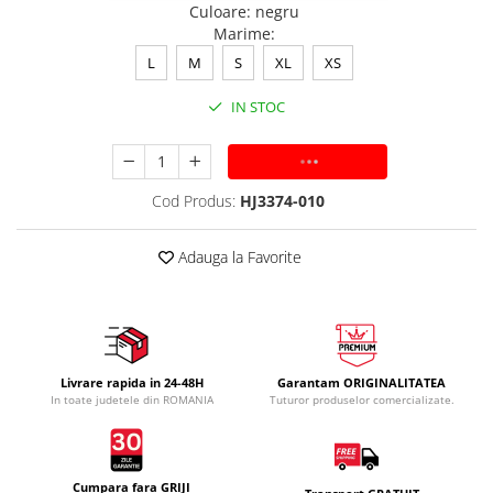
Culoare
:
negru
Marime
:
L
M
S
XL
XS
IN STOC
ADAUGA IN COS
Cod Produs:
HJ3374-010
Adauga la Favorite
Livrare rapida in 24-48H
Garantam ORIGINALITATEA
In toate judetele din ROMANIA
Tuturor produselor comercializate.
Cumpara fara GRIJI