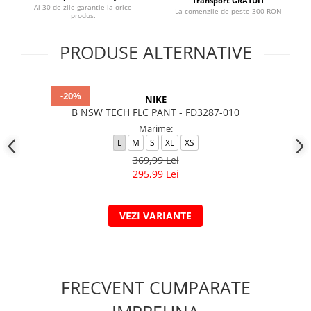
Transport GRATUIT
Ai 30 de zile garantie la orice
La comenzile de peste 300 RON
produs.
PRODUSE ALTERNATIVE
-20%
NIKE
B NSW TECH FLC PANT - FD3287-010
Marime:
L
M
S
XL
XS
369,99 Lei
295,99 Lei
VEZI VARIANTE
FRECVENT CUMPARATE