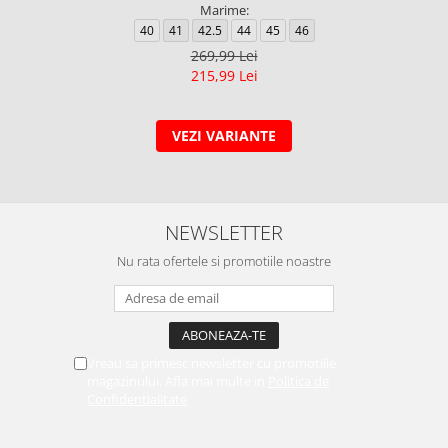
Marime:
40
41
42.5
44
45
46
269,99 Lei
215,99 Lei
VEZI VARIANTE
NEWSLETTER
Nu rata ofertele si promotiile noastre
Vreau sa primesc newsletter cu promotiile
magazinului. Afla mai multe in
Politica de
Confidentialitate