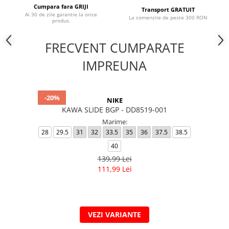
Cumpara fara GRIJI
Transport GRATUIT
Ai 30 de zile garantie la orice
La comenzile de peste 300 RON
produs.
FRECVENT CUMPARATE
IMPREUNA
-20%
NIKE
KAWA SLIDE BGP - DD8519-001
Marime:
28
29.5
31
32
33.5
35
36
37.5
38.5
40
139,99 Lei
111,99 Lei
VEZI VARIANTE