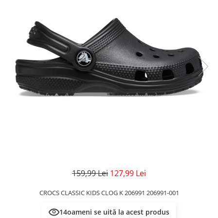
Veste
Pantaloni
Treninguri
Pantaloni scurți
Tricouri
Rochii/Fuste
Veste
Treninguri
Tricouri
Veste
159,99 Lei
127,99 Lei
CROCS CLASSIC KIDS CLOG K 206991 206991-001
14
oameni se uită la acest produs