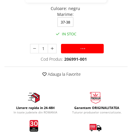
Culoare
:
negru
Marime
:
37-38
IN STOC
ADAUGA IN COS
Cod Produs:
206991-001
Adauga la Favorite
Livrare rapida in 24-48H
Garantam ORIGINALITATEA
In toate judetele din ROMANIA
Tuturor produselor comercializate.