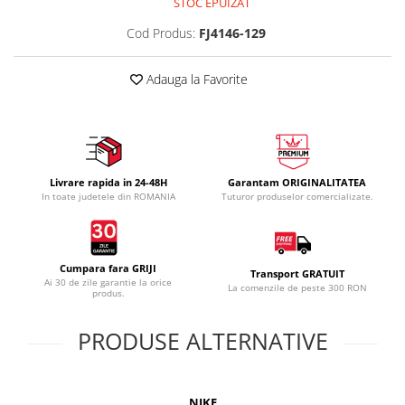
STOC EPUIZAT
Cod Produs:
FJ4146-129
Adauga la Favorite
Livrare rapida in 24-48H
Garantam ORIGINALITATEA
In toate judetele din ROMANIA
Tuturor produselor comercializate.
Cumpara fara GRIJI
Transport GRATUIT
Ai 30 de zile garantie la orice
La comenzile de peste 300 RON
produs.
PRODUSE ALTERNATIVE
NIKE