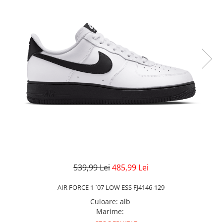
Veste
Pantaloni
Treninguri
Pantaloni scurți
Tricouri
Rochii/Fuste
Veste
Treninguri
Tricouri
Veste
539,99 Lei
485,99 Lei
AIR FORCE 1 `07 LOW ESS FJ4146-129
Culoare
:
alb
Marime
: