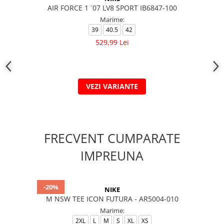
AIR FORCE 1 `07 LV8 SPORT IB6847-100
Marime:
39
40.5
42
529,99 Lei
VEZI VARIANTE
FRECVENT CUMPARATE
IMPREUNA
-20%
NIKE
M NSW TEE ICON FUTURA - AR5004-010
Marime:
2XL
L
M
S
XL
XS