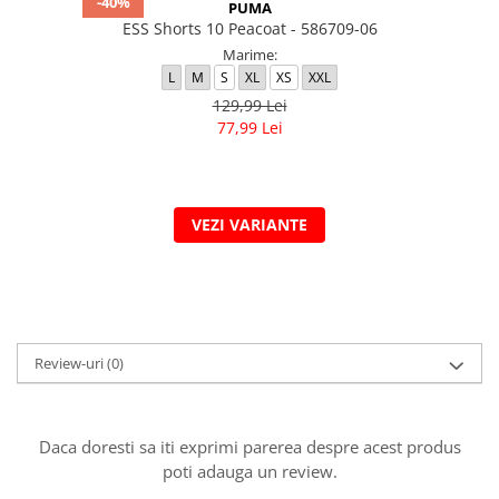
-40%
PUMA
ESS Shorts 10 Peacoat - 586709-06
Marime:
L
M
S
XL
XS
XXL
129,99 Lei
77,99 Lei
VEZI VARIANTE
Review-uri
(0)
Daca doresti sa iti exprimi parerea despre acest produs
poti adauga un review.