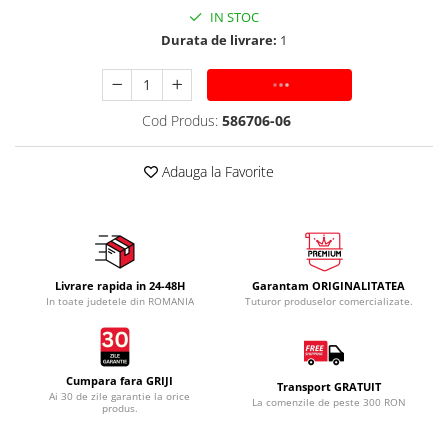
IN STOC
Durata de livrare:
1
ADAUGA IN COS
Cod Produs:
586706-06
Adauga la Favorite
Livrare rapida in 24-48H
Garantam ORIGINALITATEA
In toate judetele din ROMANIA
Tuturor produselor comercializate.
Cumpara fara GRIJI
Transport GRATUIT
Ai 30 de zile garantie la orice
La comenzile de peste 300 RON
produs.