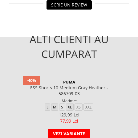
SCRIE UN REVIEW
ALTI CLIENTI AU
CUMPARAT
-40%
PUMA
ESS Shorts 10 Medium Gray Heather -
586709-03
Marime:
L
M
S
XL
XS
XXL
129,99 Lei
77,99 Lei
VEZI VARIANTE