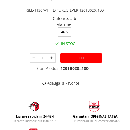
GEL-1130 WHITE/PURE SILVER 1201B020..100
Culoare
:
alb
Marime
:
46.5
IN STOC
ADAUGA IN COS
Cod Produs:
1201B020..100
Adauga la Favorite
Livrare rapida in 24-48H
Garantam ORIGINALITATEA
In toate judetele din ROMANIA
Tuturor produselor comercializate.