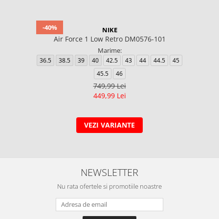
-40%
NIKE
Air Force 1 Low Retro DM0576-101
Marime:
36.5
38.5
39
40
42.5
43
44
44.5
45
45.5
46
749,99 Lei
449,99 Lei
VEZI VARIANTE
NEWSLETTER
Nu rata ofertele si promotiile noastre