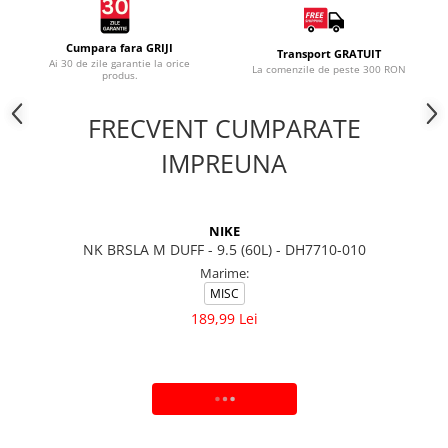
Cumpara fara GRIJI
Transport GRATUIT
Ai 30 de zile garantie la orice
La comenzile de peste 300 RON
produs.
FRECVENT CUMPARATE
IMPREUNA
NIKE
NK BRSLA M DUFF - 9.5 (60L) - DH7710-010
Marime:
MISC
189,99 Lei
ADAUGA IN COS