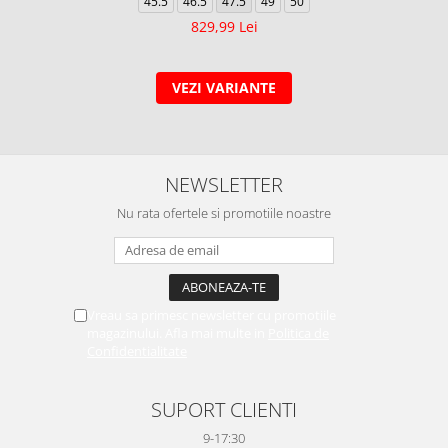
45.5
46.5
47.5
49
50
829,99 Lei
VEZI VARIANTE
NEWSLETTER
Nu rata ofertele si promotiile noastre
Vreau sa primesc newsletter cu promotiile
magazinului. Afla mai multe in
Politica de
Confidentialitate
SUPORT CLIENTI
9-17:30