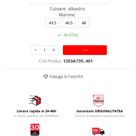
Culoare
:
albastru
Marime
:
43.5
46.5
48
IN STOC
ADAUGA IN COS
Cod Produs:
1203A739..401
Adauga la Favorite
Livrare rapida in 24-48H
Garantam ORIGINALITATEA
In toate judetele din ROMANIA
Tuturor produselor comercializate.