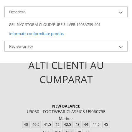
Descriere
GEL-NYC STORM CLOUD/PURE SILVER 1203A739-401
Informatii conformitate produs
Review-uri
(0)
ALTI CLIENTI AU
CUMPARAT
NEW BALANCE
U9060 - FOOTWEAR CLASSICS U906079E
Marime:
40
40.5
41.5
42
42.5
43
44
44.5
45