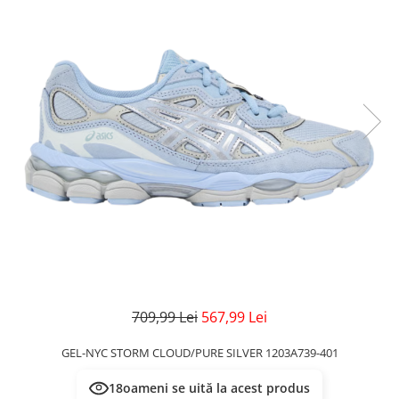
Veste
Pantaloni
Treninguri
Pantaloni scurți
Tricouri
Rochii/Fuste
Veste
Treninguri
Tricouri
Veste
709,99 Lei
567,99 Lei
GEL-NYC STORM CLOUD/PURE SILVER 1203A739-401
18
oameni se uită la acest produs