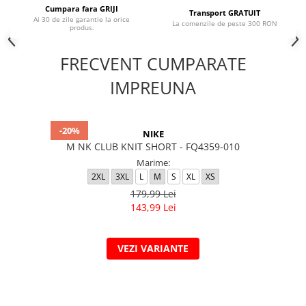
Cumpara fara GRIJI
Transport GRATUIT
Ai 30 de zile garantie la orice
La comenzile de peste 300 RON
produs.
FRECVENT CUMPARATE
IMPREUNA
-20%
NIKE
M NK CLUB KNIT SHORT - FQ4359-010
Marime:
2XL
3XL
L
M
S
XL
XS
179,99 Lei
143,99 Lei
VEZI VARIANTE